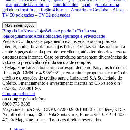
–
maquina de lavar roupa
–
liquidificador
–
ipad
–
guarda roupa
–
geladeira frost free
–
fogão 4 bocas
–
Armário de Cozinha
–
Alexa
–
TV 50 polegadas
–
TV 32 polegadas
Mais informações
Blog da Lu
Nossas lojas
WhatsApp da Lu
Tenha sua
loja
Regulamento
Acessibilidade
Segurança e Privacidade
Preços e condições de pagamento exclusivos para compras via
internet, podendo variar nas lojas físicas. Ofertas válidas na compra
de até 5 peças de cada produto por cliente, até o término dos nossos
estoques para internet. Caso os produtos apresentem divergências de
valores, o preço válido é o da sacola de compras.
O Magazine Luiza atua como correspondente no País, nos termos da
Resolução CMN nº 4.935/2021, e encaminha propostas de cartão de
crédito e operações de crédito para a Luizacred S.A Sociedade de
Crédito, Financiamento e Investimento inscrita no CNPJ sob o nº
02.206.577/0001-80.
Compre pelo chat
ou compre pelo telefone:
0800 773 3838
Magazine Luiza S/A - CNPJ: 47.960.950/1088-36 - Endereço: Rua
Arnulfo de Lima, 2385 - Vila Santa Cruz, Franca/SP - CEP 14.403-
471 ® Magazine Luiza – Todos os direitos reservados.
Home