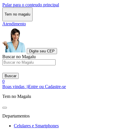
Pular para o conteudo principal
Tem no magalu
Atendimento
Digite seu CEP
Buscar no Magalu
Buscar
0
Boas vindas :)
Entre ou Cadastre-se
Tem no Magalu
Departamentos
Celulares e Smartphones