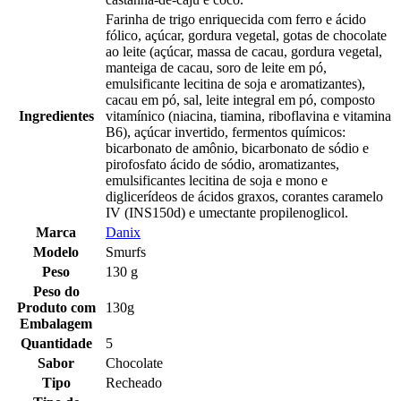
Farinha de trigo enriquecida com ferro e ácido
fólico, açúcar, gordura vegetal, gotas de chocolate
ao leite (açúcar, massa de cacau, gordura vegetal,
manteiga de cacau, soro de leite em pó,
emulsificante lecitina de soja e aromatizantes),
cacau em pó, sal, leite integral em pó, composto
Ingredientes
vitamínico (niacina, tiamina, riboflavina e vitamina
B6), açúcar invertido, fermentos químicos:
bicarbonato de amônio, bicarbonato de sódio e
pirofosfato ácido de sódio, aromatizantes,
emulsificantes lecitina de soja e mono e
diglicerídeos de ácidos graxos, corantes caramelo
IV (INS150d) e umectante propilenoglicol.
Marca
Danix
Modelo
Smurfs
Peso
130 g
Peso do
Produto com
130g
Embalagem
Quantidade
5
Sabor
Chocolate
Tipo
Recheado