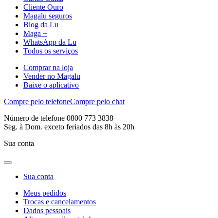
Cliente Ouro
Magalu seguros
Blog da Lu
Maga +
WhatsApp da Lu
Todos os serviços
Comprar na loja
Vender no Magalu
Baixe o aplicativo
Compre pelo telefone
Compre pelo chat
Número de telefone 0800 773 3838
Seg. à Dom. exceto feriados das 8h às 20h
Sua conta
Sua conta
Meus pedidos
Trocas e cancelamentos
Dados pessoais