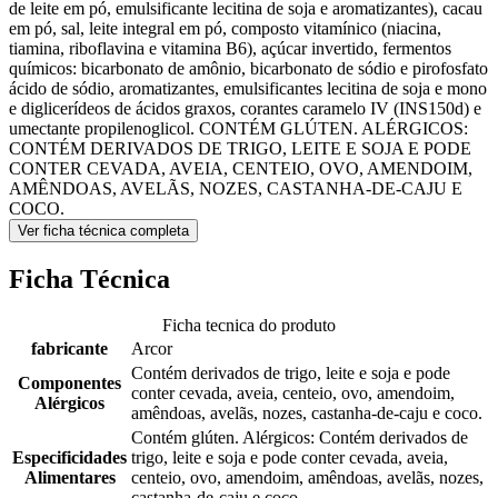
de leite em pó, emulsificante lecitina de soja e aromatizantes), cacau
em pó, sal, leite integral em pó, composto vitamínico (niacina,
tiamina, riboflavina e vitamina B6), açúcar invertido, fermentos
químicos: bicarbonato de amônio, bicarbonato de sódio e pirofosfato
ácido de sódio, aromatizantes, emulsificantes lecitina de soja e mono
e diglicerídeos de ácidos graxos, corantes caramelo IV (INS150d) e
umectante propilenoglicol. CONTÉM GLÚTEN. ALÉRGICOS:
CONTÉM DERIVADOS DE TRIGO, LEITE E SOJA E PODE
CONTER CEVADA, AVEIA, CENTEIO, OVO, AMENDOIM,
AMÊNDOAS, AVELÃS, NOZES, CASTANHA-DE-CAJU E
COCO.
Ver ficha técnica completa
Ficha Técnica
Ficha tecnica do produto
fabricante
Arcor
Contém derivados de trigo, leite e soja e pode
Componentes
conter cevada, aveia, centeio, ovo, amendoim,
Alérgicos
amêndoas, avelãs, nozes, castanha-de-caju e coco.
Contém glúten. Alérgicos: Contém derivados de
Especificidades
trigo, leite e soja e pode conter cevada, aveia,
Alimentares
centeio, ovo, amendoim, amêndoas, avelãs, nozes,
castanha-de-caju e coco.