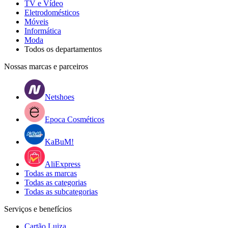
TV e Vídeo
Eletrodomésticos
Móveis
Informática
Moda
Todos os departamentos
Nossas marcas e parceiros
Netshoes
Epoca Cosméticos
KaBuM!
AliExpress
Todas as marcas
Todas as categorias
Todas as subcategorias
Serviços e benefícios
Cartão Luiza