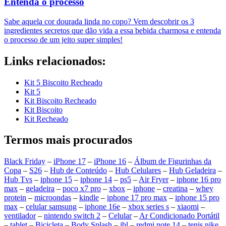
Entenda o processo
Sabe aquela cor dourada linda no copo? Vem descobrir os 3
ingredientes secretos que dão vida a essa bebida charmosa e entenda
o processo de um jeito super simples!
Links relacionados:
Kit 5 Biscoito Recheado
Kit 5
Kit Biscoito Recheado
Kit Biscoito
Kit Recheado
Termos mais procurados
Black Friday
–
iPhone 17
–
iPhone 16
–
Álbum de Figurinhas da
Copa
–
S26
–
Hub de Conteúdo
–
Hub Celulares
–
Hub Geladeira
–
Hub Tvs
–
iphone 15
–
iphone 14
–
ps5
–
Air Fryer
–
iphone 16 pro
max
–
geladeira
–
poco x7 pro
–
xbox
–
iphone
–
creatina
–
whey
protein
–
microondas
–
kindle
–
iphone 17 pro max
–
iphone 15 pro
max
–
celular samsung
–
iphone 16e
–
xbox series s
–
xiaomi
–
ventilador
–
nintendo switch 2
–
Celular
–
Ar Condicionado Portátil
–
tablet
–
Bicicleta
–
Body Splash
–
jbl
–
redmi note 14
–
tenis nike