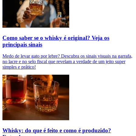
Como saber se o whisky é original? Veja os
principais sinais
Medo de levar gato por lebre? Descubra os sinais visuais na garrafa,
no lacre e no selo fiscal que revelam a verdade de um jeito super
simples e prático!
Whisky: do que é feito e como é produzido?