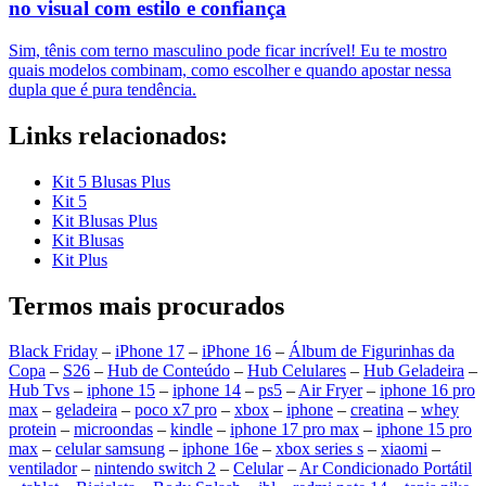
no visual com estilo e confiança
Sim, tênis com terno masculino pode ficar incrível! Eu te mostro
quais modelos combinam, como escolher e quando apostar nessa
dupla que é pura tendência.
Links relacionados:
Kit 5 Blusas Plus
Kit 5
Kit Blusas Plus
Kit Blusas
Kit Plus
Termos mais procurados
Black Friday
–
iPhone 17
–
iPhone 16
–
Álbum de Figurinhas da
Copa
–
S26
–
Hub de Conteúdo
–
Hub Celulares
–
Hub Geladeira
–
Hub Tvs
–
iphone 15
–
iphone 14
–
ps5
–
Air Fryer
–
iphone 16 pro
max
–
geladeira
–
poco x7 pro
–
xbox
–
iphone
–
creatina
–
whey
protein
–
microondas
–
kindle
–
iphone 17 pro max
–
iphone 15 pro
max
–
celular samsung
–
iphone 16e
–
xbox series s
–
xiaomi
–
ventilador
–
nintendo switch 2
–
Celular
–
Ar Condicionado Portátil