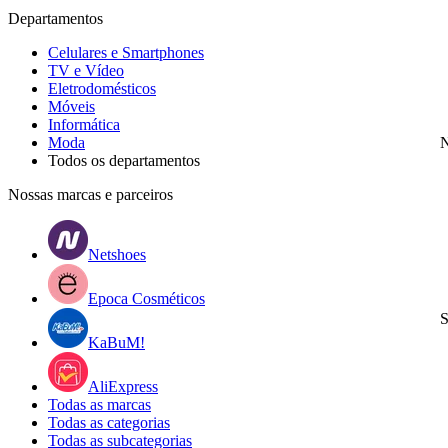
Departamentos
Celulares e Smartphones
TV e Vídeo
Eletrodomésticos
Móveis
Informática
Moda
N
Todos os departamentos
Nossas marcas e parceiros
Netshoes
Epoca Cosméticos
S
KaBuM!
AliExpress
Todas as marcas
Todas as categorias
Todas as subcategorias