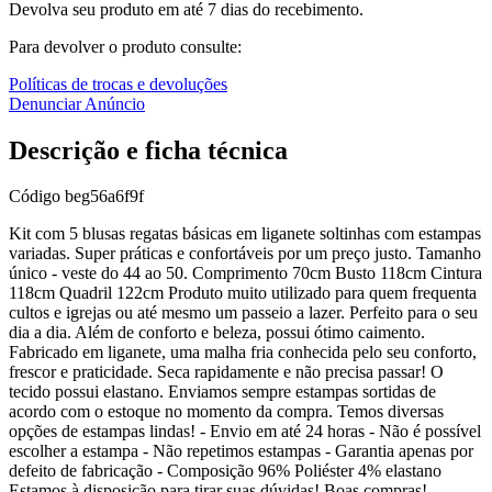
Devolva seu produto em até 7 dias do recebimento.
Para devolver o produto consulte:
Políticas de trocas e devoluções
Denunciar Anúncio
Descrição e ficha técnica
Código
beg56a6f9f
Kit com 5 blusas regatas básicas em liganete soltinhas com estampas
variadas. Super práticas e confortáveis por um preço justo. Tamanho
único - veste do 44 ao 50. Comprimento 70cm Busto 118cm Cintura
118cm Quadril 122cm Produto muito utilizado para quem frequenta
cultos e igrejas ou até mesmo um passeio a lazer. Perfeito para o seu
dia a dia. Além de conforto e beleza, possui ótimo caimento.
Fabricado em liganete, uma malha fria conhecida pelo seu conforto,
frescor e praticidade. Seca rapidamente e não precisa passar! O
tecido possui elastano. Enviamos sempre estampas sortidas de
acordo com o estoque no momento da compra. Temos diversas
opções de estampas lindas! - Envio em até 24 horas - Não é possível
escolher a estampa - Não repetimos estampas - Garantia apenas por
defeito de fabricação - Composição 96% Poliéster 4% elastano
Estamos à disposição para tirar suas dúvidas! Boas compras!