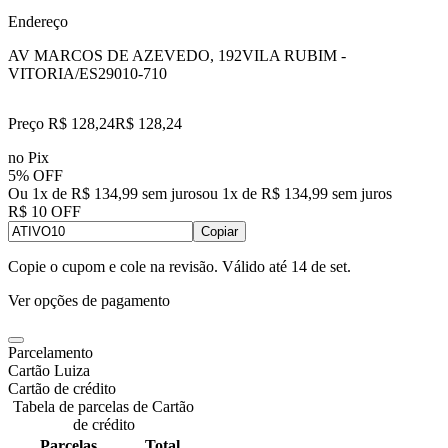
Endereço
AV MARCOS DE AZEVEDO, 192
VILA RUBIM -
VITORIA/ES
29010-710
Preço R$ 128,24
R$
128
,
24
no Pix
5% OFF
Ou 1x de R$ 134,99 sem juros
ou
1
x de
R$ 134,99
sem juros
R$ 10 OFF
Copiar
Copie o cupom e cole na revisão. Válido até
14 de set
.
Ver opções de pagamento
Parcelamento
Cartão Luiza
Cartão de crédito
Tabela de parcelas de Cartão
de crédito
Parcelas
Total