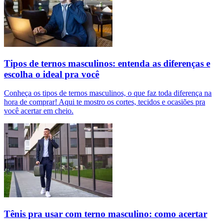
Tipos de ternos masculinos: entenda as diferenças e
escolha o ideal pra você
Conheça os tipos de ternos masculinos, o que faz toda diferença na
hora de comprar! Aqui te mostro os cortes, tecidos e ocasiões pra
você acertar em cheio.
Tênis pra usar com terno masculino: como acertar