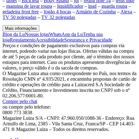
–
tablet
–
Bicicleta
–
Body Splash
–
jbl
–
redmi note 14
–
tenis nike
–
maquina de lavar roupa
–
liquidificador
–
ipad
–
guarda roupa
–
geladeira frost free
–
fogão 4 bocas
–
Armário de Cozinha
–
Alexa
–
TV 50 polegadas
–
TV 32 polegadas
Mais informações
Blog da Lu
Nossas lojas
WhatsApp da Lu
Tenha sua
loja
Regulamento
Acessibilidade
Segurança e Privacidade
Preços e condições de pagamento exclusivos para compras via
internet, podendo variar nas lojas físicas. Ofertas válidas na compra
de até 5 peças de cada produto por cliente, até o término dos nossos
estoques para internet. Caso os produtos apresentem divergências de
valores, o preço válido é o da sacola de compras.
O Magazine Luiza atua como correspondente no País, nos termos da
Resolução CMN nº 4.935/2021, e encaminha propostas de cartão de
crédito e operações de crédito para a Luizacred S.A Sociedade de
Crédito, Financiamento e Investimento inscrita no CNPJ sob o nº
02.206.577/0001-80.
Compre pelo chat
ou compre pelo telefone:
0800 773 3838
Magazine Luiza S/A - CNPJ: 47.960.950/1088-36 - Endereço: Rua
Arnulfo de Lima, 2385 - Vila Santa Cruz, Franca/SP - CEP 14.403-
471 ® Magazine Luiza – Todos os direitos reservados.