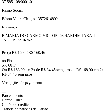
37.585.108/0001-01
Razão Social
Edson Vieira Chagas 13572614899
Endereço
R MARIA DO CARMO VICTOR, 689
JARDIM PARATI -
JAU/SP
17210-762
Preço R$ 160,46
R$
160
,
46
no Pix
5% OFF
Ou R$ 168,90 em 2x de R$ 84,45 sem juros
ou
R$ 168,90
em
2
x de
R$ 84,45
sem juros
Ver opções de pagamento
Parcelamento
Cartão Luiza
Cartão de crédito
Tabela de parcelas de Cartão