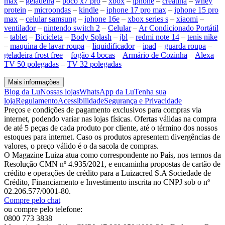
max
–
geladeira
–
poco x7 pro
–
xbox
–
iphone
–
creatina
–
whey
protein
–
microondas
–
kindle
–
iphone 17 pro max
–
iphone 15 pro
max
–
celular samsung
–
iphone 16e
–
xbox series s
–
xiaomi
–
ventilador
–
nintendo switch 2
–
Celular
–
Ar Condicionado Portátil
–
tablet
–
Bicicleta
–
Body Splash
–
jbl
–
redmi note 14
–
tenis nike
–
maquina de lavar roupa
–
liquidificador
–
ipad
–
guarda roupa
–
geladeira frost free
–
fogão 4 bocas
–
Armário de Cozinha
–
Alexa
–
TV 50 polegadas
–
TV 32 polegadas
Mais informações
Blog da Lu
Nossas lojas
WhatsApp da Lu
Tenha sua
loja
Regulamento
Acessibilidade
Segurança e Privacidade
Preços e condições de pagamento exclusivos para compras via
internet, podendo variar nas lojas físicas. Ofertas válidas na compra
de até 5 peças de cada produto por cliente, até o término dos nossos
estoques para internet. Caso os produtos apresentem divergências de
valores, o preço válido é o da sacola de compras.
O Magazine Luiza atua como correspondente no País, nos termos da
Resolução CMN nº 4.935/2021, e encaminha propostas de cartão de
crédito e operações de crédito para a Luizacred S.A Sociedade de
Crédito, Financiamento e Investimento inscrita no CNPJ sob o nº
02.206.577/0001-80.
Compre pelo chat
ou compre pelo telefone:
0800 773 3838