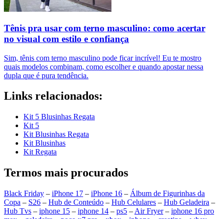
Tênis pra usar com terno masculino: como acertar
no visual com estilo e confiança
Sim, tênis com terno masculino pode ficar incrível! Eu te mostro
quais modelos combinam, como escolher e quando apostar nessa
dupla que é pura tendência.
Links relacionados:
Kit 5 Blusinhas Regata
Kit 5
Kit Blusinhas Regata
Kit Blusinhas
Kit Regata
Termos mais procurados
Black Friday
–
iPhone 17
–
iPhone 16
–
Álbum de Figurinhas da
Copa
–
S26
–
Hub de Conteúdo
–
Hub Celulares
–
Hub Geladeira
–
Hub Tvs
–
iphone 15
–
iphone 14
–
ps5
–
Air Fryer
–
iphone 16 pro