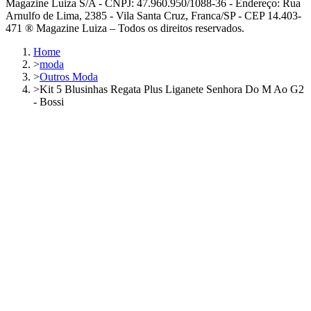
Magazine Luiza S/A - CNPJ: 47.960.950/1088-36 - Endereço: Rua
Arnulfo de Lima, 2385 - Vila Santa Cruz, Franca/SP - CEP 14.403-
471 ® Magazine Luiza – Todos os direitos reservados.
Home
>
moda
>
Outros Moda
>
Kit 5 Blusinhas Regata Plus Liganete Senhora Do M Ao G2
- Bossi