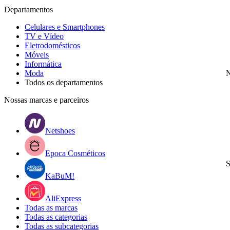
Departamentos
Celulares e Smartphones
TV e Vídeo
Eletrodomésticos
Móveis
Informática
Moda
N
Todos os departamentos
Nossas marcas e parceiros
Netshoes
Epoca Cosméticos
S
KaBuM!
AliExpress
Todas as marcas
Todas as categorias
Todas as subcategorias