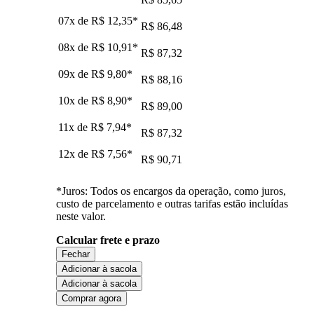
07x de
R$ 12,35
*
R$ 86,48
08x de
R$ 10,91
*
R$ 87,32
09x de
R$ 9,80
*
R$ 88,16
10x de
R$ 8,90
*
R$ 89,00
11x de
R$ 7,94
*
R$ 87,32
12x de
R$ 7,56
*
R$ 90,71
*Juros: Todos os encargos da operação, como juros,
custo de parcelamento e outras tarifas estão incluídas
neste valor.
Calcular frete e prazo
Fechar
Adicionar à sacola
Adicionar à sacola
Comprar agora