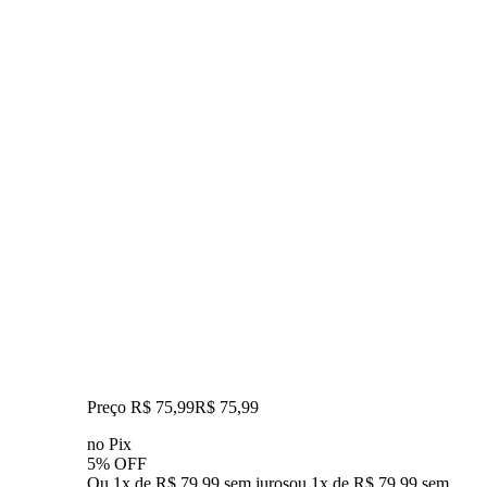
Preço R$ 75,99
R$
75
,
99
no Pix
5% OFF
Ou 1x de R$ 79,99 sem juros
ou
1
x de
R$ 79,99
sem