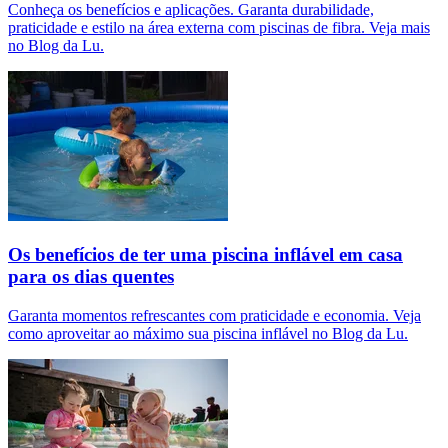
Conheça os benefícios e aplicações. Garanta durabilidade,
praticidade e estilo na área externa com piscinas de fibra. Veja mais
no Blog da Lu.
Os benefícios de ter uma piscina inflável em casa
para os dias quentes
Garanta momentos refrescantes com praticidade e economia. Veja
como aproveitar ao máximo sua piscina inflável no Blog da Lu.