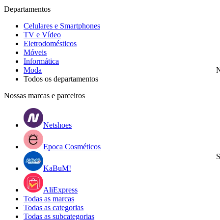
Departamentos
Celulares e Smartphones
TV e Vídeo
Eletrodomésticos
Móveis
Informática
Moda
N
Todos os departamentos
Nossas marcas e parceiros
Netshoes
Epoca Cosméticos
S
KaBuM!
AliExpress
Todas as marcas
Todas as categorias
Todas as subcategorias