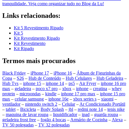
tranquilidade. Veja como organizar tudo no Blog da Lu!
Links relacionados:
Kit 5 Revestimento Ripado
Kit 5
Kit Revestimento Ripado
Kit Revestimento
Kit Ripado
Termos mais procurados
Black Friday
–
iPhone 17
–
iPhone 16
–
Álbum de Figurinhas da
Copa
–
S26
–
Hub de Conteúdo
–
Hub Celulares
–
Hub Geladeira
–
Hub Tvs
–
iphone 15
–
iphone 14
–
ps5
–
Air Fryer
–
iphone 16 pro
max
–
geladeira
–
poco x7 pro
–
xbox
–
iphone
–
creatina
–
whey
protein
–
microondas
–
kindle
–
iphone 17 pro max
–
iphone 15 pro
max
–
celular samsung
–
iphone 16e
–
xbox series s
–
xiaomi
–
ventilador
–
nintendo switch 2
–
Celular
–
Ar Condicionado Portátil
–
tablet
–
Bicicleta
–
Body Splash
–
jbl
–
redmi note 14
–
tenis nike
–
maquina de lavar roupa
–
liquidificador
–
ipad
–
guarda roupa
–
geladeira frost free
–
fogão 4 bocas
–
Armário de Cozinha
–
Alexa
–
TV 50 polegadas
–
TV 32 polegadas