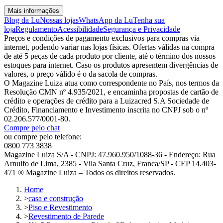
Mais informações
Blog da Lu
Nossas lojas
WhatsApp da Lu
Tenha sua
loja
Regulamento
Acessibilidade
Segurança e Privacidade
Preços e condições de pagamento exclusivos para compras via
internet, podendo variar nas lojas físicas. Ofertas válidas na compra
de até 5 peças de cada produto por cliente, até o término dos nossos
estoques para internet. Caso os produtos apresentem divergências de
valores, o preço válido é o da sacola de compras.
O Magazine Luiza atua como correspondente no País, nos termos da
Resolução CMN nº 4.935/2021, e encaminha propostas de cartão de
crédito e operações de crédito para a Luizacred S.A Sociedade de
Crédito, Financiamento e Investimento inscrita no CNPJ sob o nº
02.206.577/0001-80.
Compre pelo chat
ou compre pelo telefone:
0800 773 3838
Magazine Luiza S/A - CNPJ: 47.960.950/1088-36 - Endereço: Rua
Arnulfo de Lima, 2385 - Vila Santa Cruz, Franca/SP - CEP 14.403-
471 ® Magazine Luiza – Todos os direitos reservados.
Home
>
casa e construção
>
Piso e Revestimento
>
Revestimento de Parede