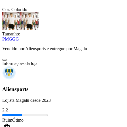
Cor:
Colorido
Tamanho:
P
M
G
GG
Vendido por
Aliensports
e entregue por
Magalu
Informações da loja
Aliensports
Lojista Magalu desde 2023
2.2
Ruim
Ótimo