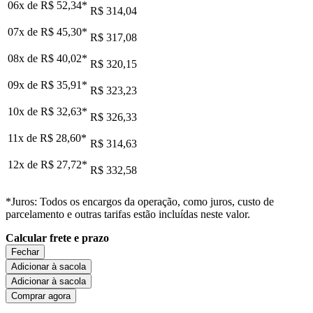
06x de
R$ 52,34
*
R$ 314,04
07x de
R$ 45,30
*
R$ 317,08
08x de
R$ 40,02
*
R$ 320,15
09x de
R$ 35,91
*
R$ 323,23
10x de
R$ 32,63
*
R$ 326,33
11x de
R$ 28,60
*
R$ 314,63
12x de
R$ 27,72
*
R$ 332,58
*Juros: Todos os encargos da operação, como juros, custo de
parcelamento e outras tarifas estão incluídas neste valor.
Calcular frete e prazo
Fechar
Adicionar à sacola
Adicionar à sacola
Comprar agora