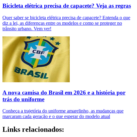
Bicicleta elétrica precisa de capacete? Veja as regras
Quer saber se bicicleta elétrica precisa de capacete? Entenda o que
diz a lei, as diferenças entre os modelos e como se proteger no
trânsito urbano. Vem ver!
A nova camisa do Brasil em 2026 e a história por
trás do uniforme
Conheça a trajetória do uniforme amarelinho, as mudanças que
marcaram cada geração e o que esperar do modelo atual
Links relacionados: