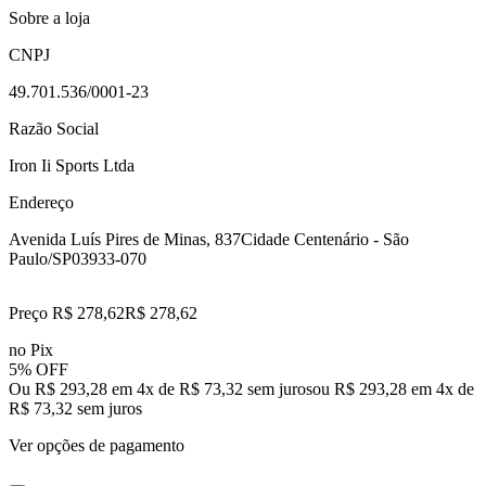
Sobre a loja
CNPJ
49.701.536/0001-23
Razão Social
Iron Ii Sports Ltda
Endereço
Avenida Luís Pires de Minas, 837
Cidade Centenário - São
Paulo/SP
03933-070
Preço R$ 278,62
R$
278
,
62
no Pix
5% OFF
Ou R$ 293,28 em 4x de R$ 73,32 sem juros
ou
R$ 293,28
em
4
x de
R$ 73,32
sem juros
Ver opções de pagamento