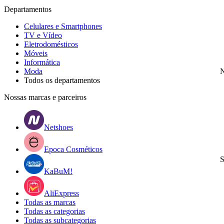
Departamentos
Celulares e Smartphones
TV e Vídeo
Eletrodomésticos
Móveis
Informática
Moda
N
Todos os departamentos
Nossas marcas e parceiros
Netshoes
Epoca Cosméticos
S
KaBuM!
AliExpress
Todas as marcas
Todas as categorias
Todas as subcategorias