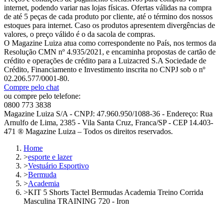
internet, podendo variar nas lojas físicas. Ofertas válidas na compra
de até 5 peças de cada produto por cliente, até o término dos nossos
estoques para internet. Caso os produtos apresentem divergências de
valores, o preço válido é o da sacola de compras.
O Magazine Luiza atua como correspondente no País, nos termos da
Resolução CMN nº 4.935/2021, e encaminha propostas de cartão de
crédito e operações de crédito para a Luizacred S.A Sociedade de
Crédito, Financiamento e Investimento inscrita no CNPJ sob o nº
02.206.577/0001-80.
Compre pelo chat
ou compre pelo telefone:
0800 773 3838
Magazine Luiza S/A - CNPJ: 47.960.950/1088-36 - Endereço: Rua
Arnulfo de Lima, 2385 - Vila Santa Cruz, Franca/SP - CEP 14.403-
471 ® Magazine Luiza – Todos os direitos reservados.
Home
>
esporte e lazer
>
Vestuário Esportivo
>
Bermuda
>
Academia
>
KIT 5 Shorts Tactel Bermudas Academia Treino Corrida
Masculina TRAINING 720 - Iron