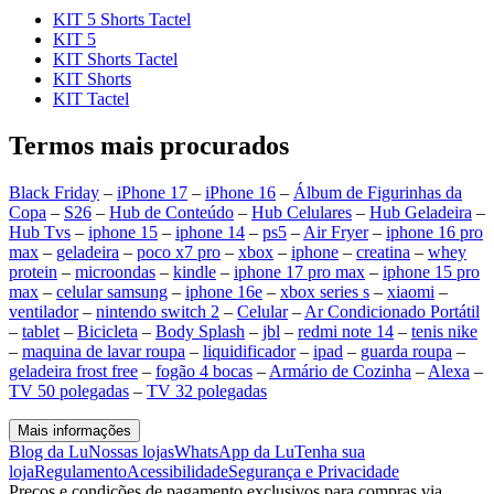
KIT 5 Shorts Tactel
KIT 5
KIT Shorts Tactel
KIT Shorts
KIT Tactel
Termos mais procurados
Black Friday
–
iPhone 17
–
iPhone 16
–
Álbum de Figurinhas da
Copa
–
S26
–
Hub de Conteúdo
–
Hub Celulares
–
Hub Geladeira
–
Hub Tvs
–
iphone 15
–
iphone 14
–
ps5
–
Air Fryer
–
iphone 16 pro
max
–
geladeira
–
poco x7 pro
–
xbox
–
iphone
–
creatina
–
whey
protein
–
microondas
–
kindle
–
iphone 17 pro max
–
iphone 15 pro
max
–
celular samsung
–
iphone 16e
–
xbox series s
–
xiaomi
–
ventilador
–
nintendo switch 2
–
Celular
–
Ar Condicionado Portátil
–
tablet
–
Bicicleta
–
Body Splash
–
jbl
–
redmi note 14
–
tenis nike
–
maquina de lavar roupa
–
liquidificador
–
ipad
–
guarda roupa
–
geladeira frost free
–
fogão 4 bocas
–
Armário de Cozinha
–
Alexa
–
TV 50 polegadas
–
TV 32 polegadas
Mais informações
Blog da Lu
Nossas lojas
WhatsApp da Lu
Tenha sua
loja
Regulamento
Acessibilidade
Segurança e Privacidade
Preços e condições de pagamento exclusivos para compras via