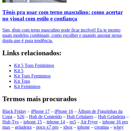
Tênis pra usar com terno masculino: como acertar
no visual com estilo e confiança
Sim, tênis com terno masculino pode ficar incrível! Eu te mostro
quais modelos combinam, como escolher e quando apostar nessa
dupla que é pura tendência.
Links relacionados:
Kit 5 Tops Femininos
Kit 5
Kit Tops Femininos
Kit Tops
Kit Femininos
Termos mais procurados
Black Friday
–
iPhone 17
–
iPhone 16
–
Álbum de Figurinhas da
Copa
–
S26
–
Hub de Conteúdo
–
Hub Celulares
–
Hub Geladeira
–
Hub Tvs
–
iphone 15
–
iphone 14
–
ps5
–
Air Fryer
–
iphone 16 pro
max
–
geladeira
–
poco x7 pro
–
xbox
–
iphone
–
creatina
–
whey