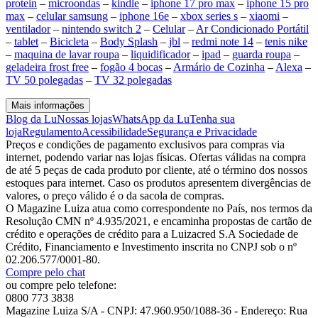
protein
–
microondas
–
kindle
–
iphone 17 pro max
–
iphone 15 pro
max
–
celular samsung
–
iphone 16e
–
xbox series s
–
xiaomi
–
ventilador
–
nintendo switch 2
–
Celular
–
Ar Condicionado Portátil
–
tablet
–
Bicicleta
–
Body Splash
–
jbl
–
redmi note 14
–
tenis nike
–
maquina de lavar roupa
–
liquidificador
–
ipad
–
guarda roupa
–
geladeira frost free
–
fogão 4 bocas
–
Armário de Cozinha
–
Alexa
–
TV 50 polegadas
–
TV 32 polegadas
Mais informações
Blog da Lu
Nossas lojas
WhatsApp da Lu
Tenha sua
loja
Regulamento
Acessibilidade
Segurança e Privacidade
Preços e condições de pagamento exclusivos para compras via
internet, podendo variar nas lojas físicas. Ofertas válidas na compra
de até 5 peças de cada produto por cliente, até o término dos nossos
estoques para internet. Caso os produtos apresentem divergências de
valores, o preço válido é o da sacola de compras.
O Magazine Luiza atua como correspondente no País, nos termos da
Resolução CMN nº 4.935/2021, e encaminha propostas de cartão de
crédito e operações de crédito para a Luizacred S.A Sociedade de
Crédito, Financiamento e Investimento inscrita no CNPJ sob o nº
02.206.577/0001-80.
Compre pelo chat
ou compre pelo telefone:
0800 773 3838
Magazine Luiza S/A - CNPJ: 47.960.950/1088-36 - Endereço: Rua