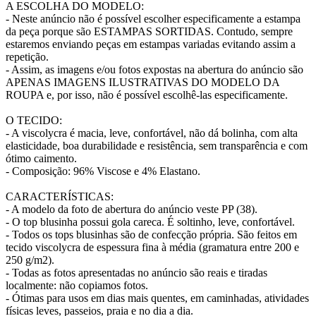
A ESCOLHA DO MODELO:
- Neste anúncio não é possível escolher especificamente a estampa
da peça porque são ESTAMPAS SORTIDAS. Contudo, sempre
estaremos enviando peças em estampas variadas evitando assim a
repetição.
- Assim, as imagens e/ou fotos expostas na abertura do anúncio são
APENAS IMAGENS ILUSTRATIVAS DO MODELO DA
ROUPA e, por isso, não é possível escolhê-las especificamente.
O TECIDO:
- A viscolycra é macia, leve, confortável, não dá bolinha, com alta
elasticidade, boa durabilidade e resistência, sem transparência e com
ótimo caimento.
- Composição: 96% Viscose e 4% Elastano.
CARACTERÍSTICAS:
- A modelo da foto de abertura do anúncio veste PP (38).
- O top blusinha possui gola careca. É soltinho, leve, confortável.
- Todos os tops blusinhas são de confecção própria. São feitos em
tecido viscolycra de espessura fina à média (gramatura entre 200 e
250 g/m2).
- Todas as fotos apresentadas no anúncio são reais e tiradas
localmente: não copiamos fotos.
- Ótimas para usos em dias mais quentes, em caminhadas, atividades
físicas leves, passeios, praia e no dia a dia.