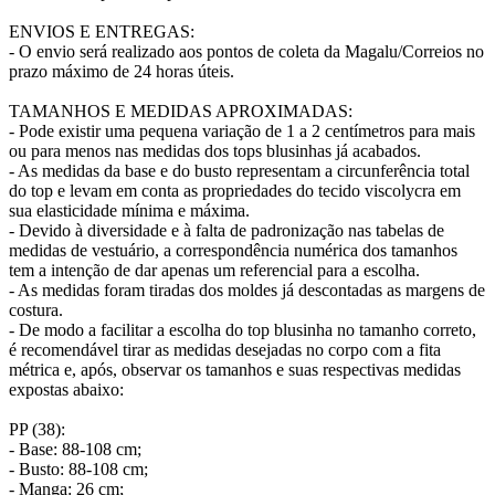
ENVIOS E ENTREGAS:
- O envio será realizado aos pontos de coleta da Magalu/Correios no
prazo máximo de 24 horas úteis.
TAMANHOS E MEDIDAS APROXIMADAS:
- Pode existir uma pequena variação de 1 a 2 centímetros para mais
ou para menos nas medidas dos tops blusinhas já acabados.
- As medidas da base e do busto representam a circunferência total
do top e levam em conta as propriedades do tecido viscolycra em
sua elasticidade mínima e máxima.
- Devido à diversidade e à falta de padronização nas tabelas de
medidas de vestuário, a correspondência numérica dos tamanhos
tem a intenção de dar apenas um referencial para a escolha.
- As medidas foram tiradas dos moldes já descontadas as margens de
costura.
- De modo a facilitar a escolha do top blusinha no tamanho correto,
é recomendável tirar as medidas desejadas no corpo com a fita
métrica e, após, observar os tamanhos e suas respectivas medidas
expostas abaixo:
PP (38):
- Base: 88-108 cm;
- Busto: 88-108 cm;
- Manga: 26 cm;