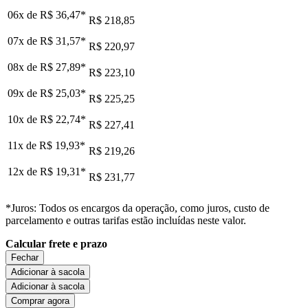
06x de
R$ 36,47
*
R$ 218,85
07x de
R$ 31,57
*
R$ 220,97
08x de
R$ 27,89
*
R$ 223,10
09x de
R$ 25,03
*
R$ 225,25
10x de
R$ 22,74
*
R$ 227,41
11x de
R$ 19,93
*
R$ 219,26
12x de
R$ 19,31
*
R$ 231,77
*Juros: Todos os encargos da operação, como juros, custo de
parcelamento e outras tarifas estão incluídas neste valor.
Calcular frete e prazo
Fechar
Adicionar à sacola
Adicionar à sacola
Comprar agora