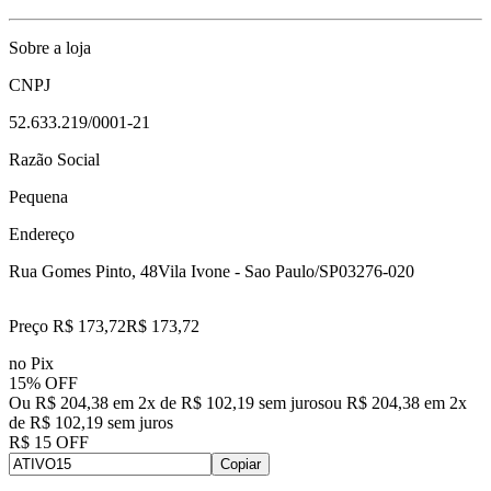
Sobre a loja
CNPJ
52.633.219/0001-21
Razão Social
Pequena
Endereço
Rua Gomes Pinto, 48
Vila Ivone - Sao Paulo/SP
03276-020
Preço R$ 173,72
R$
173
,
72
no Pix
15% OFF
Ou R$ 204,38 em 2x de R$ 102,19 sem juros
ou
R$ 204,38
em
2
x
de
R$ 102,19
sem juros
R$ 15 OFF
Copiar