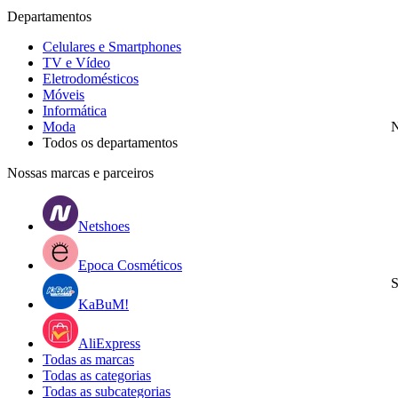
Departamentos
Celulares e Smartphones
TV e Vídeo
Eletrodomésticos
Móveis
Informática
Moda
N
Todos os departamentos
Nossas marcas e parceiros
Netshoes
Epoca Cosméticos
S
KaBuM!
AliExpress
Todas as marcas
Todas as categorias
Todas as subcategorias