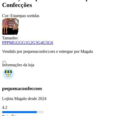
Confecções
Cor:
Estampas sortidas
Tamanho:
PP
P
M
G
GG
G1
G2
G3
G4
G5
G6
Vendido por
pequenaconfeccoes
e entregue por
Magalu
Informações da loja
pequenaconfeccoes
Lojista Magalu desde 2024
4.2