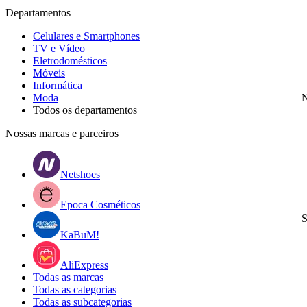
Departamentos
Celulares e Smartphones
TV e Vídeo
Eletrodomésticos
Móveis
Informática
Moda
N
Todos os departamentos
Nossas marcas e parceiros
Netshoes
Epoca Cosméticos
S
KaBuM!
AliExpress
Todas as marcas
Todas as categorias
Todas as subcategorias