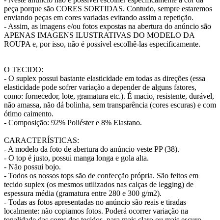
peça porque são CORES SORTIDAS. Contudo, sempre estaremos
enviando peças em cores variadas evitando assim a repetição.
- Assim, as imagens e/ou fotos expostas na abertura do anúncio são
APENAS IMAGENS ILUSTRATIVAS DO MODELO DA
ROUPA e, por isso, não é possível escolhê-las especificamente.
O TECIDO:
- O suplex possui bastante elasticidade em todas as direções (essa
elasticidade pode sofrer variação a depender de alguns fatores,
como: fornecedor, lote, gramatura etc.). É macio, resistente, durável,
não amassa, não dá bolinha, sem transparência (cores escuras) e com
ótimo caimento.
- Composição: 92% Poliéster e 8% Elastano.
CARACTERÍSTICAS:
- A modelo da foto de abertura do anúncio veste PP (38).
- O top é justo, possui manga longa e gola alta.
- Não possui bojo.
- Todos os nossos tops são de confecção própria. São feitos em
tecido suplex (os mesmos utilizados nas calças de legging) de
espessura média (gramatura entre 280 e 300 g/m2).
- Todas as fotos apresentadas no anúncio são reais e tiradas
localmente: não copiamos fotos. Poderá ocorrer variação na
tonalidade das cores dos tecidos, para mais claro ou mais escuro,