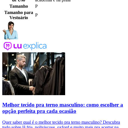
Tamanho
P
Tamanho para
P
Vestuário
Melhor tecido pra terno masculino: como escolher a
opção perfeita pra cada ocasião
Quer saber qual é o melhor tecido pra terno masculino? Descubra
tudo sobre lã fria, poliviscose, oxford e muito mais pra acertar na