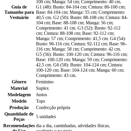
100 cm; Manga: 54 cm; Comprimento: 40 cm.
Guia de
G1 (48): Busto: 84-104 cm; Cintura: 80-100 cm;
Tamanho para
Base: 84-104 cm; Manga: 55 cm; Comprimento:
Vestuário
40,5 cm. G2 (50): Busto: 88-108 cm; Cintura: 84-
104 cm; Base: 88-108 cm; Manga: 56 cm;
Comprimento: 41 cm. G3 (52): Busto: 92-112
cm; Cintura: 88-108 cm; Base: 92-112 cm;
Manga: 57 cm; Comprimento: 41,5 cm. G4 (54):
Busto: 96-116 cm; Cintura: 92-112 cm; Base: 96-
116 cm; Manga: 58 cm; Comprimento: 42 cm.
G5 (56): Busto: 100-120 cm; Cintura: 96-116 cm;
Base: 100-120 cm; Manga: 59 cm; Comprimento:
42,5 cm. G6 (58): Busto: 104-124 cm; Cintura:
100-120 cm; Base: 104-124 cm; Manga: 60 cm;
Comprimento: 43 cm.
Gênero
Feminino
Material
Suplex
Modelagem
Justos
Modelo
Tops
Produção
Confecção própria
Quantidade de
5 unidades
Peças
Recomendações
dia a dia, caminhadas, atividades físicas,
de Uso
academia e na praia