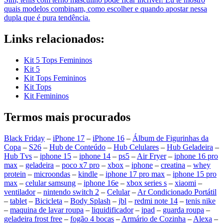
quais modelos combinam, como escolher e quando apostar nessa
dupla que é pura tendência.
Links relacionados:
Kit 5 Tops Femininos
Kit 5
Kit Tops Femininos
Kit Tops
Kit Femininos
Termos mais procurados
Black Friday
–
iPhone 17
–
iPhone 16
–
Álbum de Figurinhas da
Copa
–
S26
–
Hub de Conteúdo
–
Hub Celulares
–
Hub Geladeira
–
Hub Tvs
–
iphone 15
–
iphone 14
–
ps5
–
Air Fryer
–
iphone 16 pro
max
–
geladeira
–
poco x7 pro
–
xbox
–
iphone
–
creatina
–
whey
protein
–
microondas
–
kindle
–
iphone 17 pro max
–
iphone 15 pro
max
–
celular samsung
–
iphone 16e
–
xbox series s
–
xiaomi
–
ventilador
–
nintendo switch 2
–
Celular
–
Ar Condicionado Portátil
–
tablet
–
Bicicleta
–
Body Splash
–
jbl
–
redmi note 14
–
tenis nike
–
maquina de lavar roupa
–
liquidificador
–
ipad
–
guarda roupa
–
geladeira frost free
–
fogão 4 bocas
–
Armário de Cozinha
–
Alexa
–