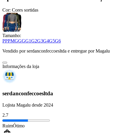
Cor:
Cores sortidas
Tamanho:
PP
P
M
G
GG
G1
G2
G3
G4
G5
G6
Vendido por
serdanconfeccoesltda
e entregue por
Magalu
Informações da loja
serdanconfeccoesltda
Lojista Magalu desde 2024
2.7
Ruim
Ótimo