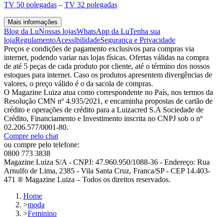
TV 50 polegadas
–
TV 32 polegadas
Mais informações
Blog da Lu
Nossas lojas
WhatsApp da Lu
Tenha sua
loja
Regulamento
Acessibilidade
Segurança e Privacidade
Preços e condições de pagamento exclusivos para compras via
internet, podendo variar nas lojas físicas. Ofertas válidas na compra
de até 5 peças de cada produto por cliente, até o término dos nossos
estoques para internet. Caso os produtos apresentem divergências de
valores, o preço válido é o da sacola de compras.
O Magazine Luiza atua como correspondente no País, nos termos da
Resolução CMN nº 4.935/2021, e encaminha propostas de cartão de
crédito e operações de crédito para a Luizacred S.A Sociedade de
Crédito, Financiamento e Investimento inscrita no CNPJ sob o nº
02.206.577/0001-80.
Compre pelo chat
ou compre pelo telefone:
0800 773 3838
Magazine Luiza S/A - CNPJ: 47.960.950/1088-36 - Endereço: Rua
Arnulfo de Lima, 2385 - Vila Santa Cruz, Franca/SP - CEP 14.403-
471 ® Magazine Luiza – Todos os direitos reservados.
Home
>
moda
>
Feminino