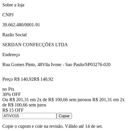
Sobre a loja
CNPJ
39.662.480/0001-91
Razão Social
SERDAN CONFECÇÕES LTDA
Endereço
Rua Gomes Pinto, 48
Vila Ivone - Sao Paulo/SP
03276-020
Preço R$ 140,92
R$
140
,
92
no Pix
30% OFF
Ou R$ 201,31 em 2x de R$ 100,66 sem juros
ou
R$ 201,31
em
2
x
de
R$ 100,66
sem juros
R$ 15 OFF
Copiar
Copie o cupom e cole na revisão. Válido até
14 de set
.