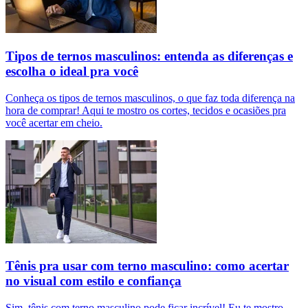
Tipos de ternos masculinos: entenda as diferenças e
escolha o ideal pra você
Conheça os tipos de ternos masculinos, o que faz toda diferença na
hora de comprar! Aqui te mostro os cortes, tecidos e ocasiões pra
você acertar em cheio.
Tênis pra usar com terno masculino: como acertar
no visual com estilo e confiança
Sim, tênis com terno masculino pode ficar incrível! Eu te mostro