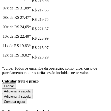
R$ 215,56
07x de
R$ 31,09
*
R$ 217,65
08x de
R$ 27,47
*
R$ 219,75
09x de
R$ 24,65
*
R$ 221,87
10x de
R$ 22,40
*
R$ 223,99
11x de
R$ 19,63
*
R$ 215,97
12x de
R$ 19,02
*
R$ 228,29
*Juros: Todos os encargos da operação, como juros, custo de
parcelamento e outras tarifas estão incluídas neste valor.
Calcular frete e prazo
Fechar
Adicionar à sacola
Adicionar à sacola
Comprar agora