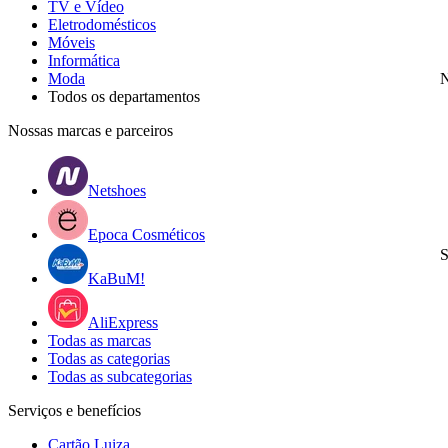
TV e Vídeo
Eletrodomésticos
Móveis
Informática
Moda
N
Todos os departamentos
Nossas marcas e parceiros
Netshoes
Epoca Cosméticos
S
KaBuM!
AliExpress
Todas as marcas
Todas as categorias
Todas as subcategorias
Serviços e benefícios
Cartão Luiza