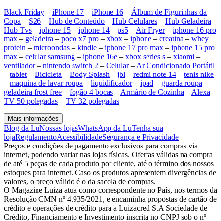
Black Friday
–
iPhone 17
–
iPhone 16
–
Álbum de Figurinhas da
Copa
–
S26
–
Hub de Conteúdo
–
Hub Celulares
–
Hub Geladeira
–
Hub Tvs
–
iphone 15
–
iphone 14
–
ps5
–
Air Fryer
–
iphone 16 pro
max
–
geladeira
–
poco x7 pro
–
xbox
–
iphone
–
creatina
–
whey
protein
–
microondas
–
kindle
–
iphone 17 pro max
–
iphone 15 pro
max
–
celular samsung
–
iphone 16e
–
xbox series s
–
xiaomi
–
ventilador
–
nintendo switch 2
–
Celular
–
Ar Condicionado Portátil
–
tablet
–
Bicicleta
–
Body Splash
–
jbl
–
redmi note 14
–
tenis nike
–
maquina de lavar roupa
–
liquidificador
–
ipad
–
guarda roupa
–
geladeira frost free
–
fogão 4 bocas
–
Armário de Cozinha
–
Alexa
–
TV 50 polegadas
–
TV 32 polegadas
Mais informações
Blog da Lu
Nossas lojas
WhatsApp da Lu
Tenha sua
loja
Regulamento
Acessibilidade
Segurança e Privacidade
Preços e condições de pagamento exclusivos para compras via
internet, podendo variar nas lojas físicas. Ofertas válidas na compra
de até 5 peças de cada produto por cliente, até o término dos nossos
estoques para internet. Caso os produtos apresentem divergências de
valores, o preço válido é o da sacola de compras.
O Magazine Luiza atua como correspondente no País, nos termos da
Resolução CMN nº 4.935/2021, e encaminha propostas de cartão de
crédito e operações de crédito para a Luizacred S.A Sociedade de
Crédito, Financiamento e Investimento inscrita no CNPJ sob o nº