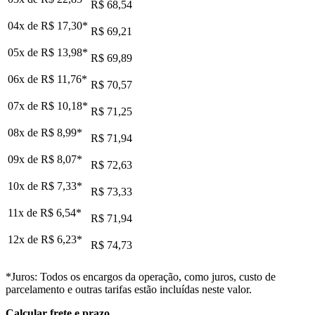
R$ 68,54
04x de
R$ 17,30
*
R$ 69,21
05x de
R$ 13,98
*
R$ 69,89
06x de
R$ 11,76
*
R$ 70,57
07x de
R$ 10,18
*
R$ 71,25
08x de
R$ 8,99
*
R$ 71,94
09x de
R$ 8,07
*
R$ 72,63
10x de
R$ 7,33
*
R$ 73,33
11x de
R$ 6,54
*
R$ 71,94
12x de
R$ 6,23
*
R$ 74,73
*Juros: Todos os encargos da operação, como juros, custo de
parcelamento e outras tarifas estão incluídas neste valor.
Calcular frete e prazo