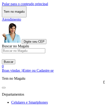
Pular para o conteudo principal
Tem no magalu
Atendimento
Digite seu CEP
Buscar no Magalu
Buscar
0
Boas vindas :)
Entre ou Cadastre-se
Tem no Magalu
D
Departamentos
Celulares e Smartphones