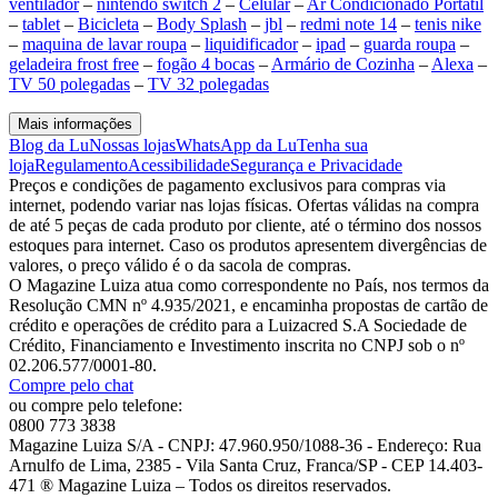
ventilador
–
nintendo switch 2
–
Celular
–
Ar Condicionado Portátil
–
tablet
–
Bicicleta
–
Body Splash
–
jbl
–
redmi note 14
–
tenis nike
–
maquina de lavar roupa
–
liquidificador
–
ipad
–
guarda roupa
–
geladeira frost free
–
fogão 4 bocas
–
Armário de Cozinha
–
Alexa
–
TV 50 polegadas
–
TV 32 polegadas
Mais informações
Blog da Lu
Nossas lojas
WhatsApp da Lu
Tenha sua
loja
Regulamento
Acessibilidade
Segurança e Privacidade
Preços e condições de pagamento exclusivos para compras via
internet, podendo variar nas lojas físicas. Ofertas válidas na compra
de até 5 peças de cada produto por cliente, até o término dos nossos
estoques para internet. Caso os produtos apresentem divergências de
valores, o preço válido é o da sacola de compras.
O Magazine Luiza atua como correspondente no País, nos termos da
Resolução CMN nº 4.935/2021, e encaminha propostas de cartão de
crédito e operações de crédito para a Luizacred S.A Sociedade de
Crédito, Financiamento e Investimento inscrita no CNPJ sob o nº
02.206.577/0001-80.
Compre pelo chat
ou compre pelo telefone:
0800 773 3838
Magazine Luiza S/A - CNPJ: 47.960.950/1088-36 - Endereço: Rua
Arnulfo de Lima, 2385 - Vila Santa Cruz, Franca/SP - CEP 14.403-
471 ® Magazine Luiza – Todos os direitos reservados.