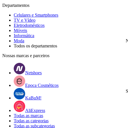
Departamentos
Celulares e Smartphones
TV e Vídeo
Eletrodomésticos
Móveis
Informática
Moda
N
Todos os departamentos
Nossas marcas e parceiros
Netshoes
Epoca Cosméticos
S
KaBuM!
AliExpress
Todas as marcas
Todas as categorias
Todas as subcategorias