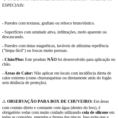
ESPECIAIS:
-
Paredes com texturas, grafiato ou reboco bruto/rústico.
-
Superfícies com umidade ativa, infiltrações, mofo aparente ou
descascando.
-
Paredes com tintas magnéticas, laváveis de altíssima repelência
("limpa fácil") ou foscas muito porosas.
- Chão/Piso:
Este produto
NÃO
foi desenvolvido para aplicação no
chão.
- Áreas de Calor:
Não aplicar em locais com incidência direta de
calor extremo (como churrasqueiras ou diretamente atrás do fogão
sem distância de proteção).
⚠️
OBSERVAÇÃO PARA BOX DE CHUVEIRO:
Em áreas
com contato direto e constante com água (dentro do box), é
obrigatório vedar com muito cuidado utilizando
cola de silicone
em
todas as conexões, emendas e frestas das placas. Isso evita que a