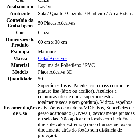
Acabamento
Lavável
Ambiente
Sala / Quarto / Cozinha / Banheiro / Área Externa
Conteúdo da
50 Placas Adesivas
Embalagem
Cor
Cinza
Dimensões do
60 cm x 30 cm
Produto
Estampa
Mármore
Marca
Colaí Adesivos
Material
Espuma de Polietileno / PVC
Modelo
Placa Adesiva 3D
Quantidade
50
Superfícies Lisas: Paredes com massa corrida e
pintura lisa (látex ou acrílica), Azulejos e
cerâmicas (desde que a superfície esteja
totalmente seca e sem gordura), Vidros, espelhos
Recomendações
e divisórias de madeira/MDF lisas, Superfícies de
de Uso
gesso acartonado (Drywall) devidamente pintadas
ou seladas. Não aplicar em locais com incidência
direta de calor extremo (como churrasqueiras ou
diretamente atrás do fogão sem distância de
proteção).