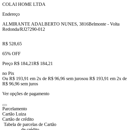
COLAI HOME LTDA
Endereço
ALMIRANTE ADALBERTO NUNES, 3816
Belmonte - Volta
Redonda/RJ
27290-012
R$ 528,65
65% OFF
Preço R$ 184,21
R$
184
,
21
no Pix
Ou R$ 193,91 em 2x de R$ 96,96 sem juros
ou
R$ 193,91
em
2
x de
R$ 96,96
sem juros
Ver opções de pagamento
Parcelamento
Cartão Luiza
Cartão de crédito
Tabela de parcelas de Cartão
de crédito