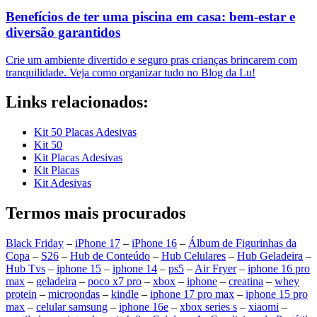
Benefícios de ter uma piscina em casa: bem-estar e
diversão garantidos
Crie um ambiente divertido e seguro pras crianças brincarem com
tranquilidade. Veja como organizar tudo no Blog da Lu!
Links relacionados:
Kit 50 Placas Adesivas
Kit 50
Kit Placas Adesivas
Kit Placas
Kit Adesivas
Termos mais procurados
Black Friday
–
iPhone 17
–
iPhone 16
–
Álbum de Figurinhas da
Copa
–
S26
–
Hub de Conteúdo
–
Hub Celulares
–
Hub Geladeira
–
Hub Tvs
–
iphone 15
–
iphone 14
–
ps5
–
Air Fryer
–
iphone 16 pro
max
–
geladeira
–
poco x7 pro
–
xbox
–
iphone
–
creatina
–
whey
protein
–
microondas
–
kindle
–
iphone 17 pro max
–
iphone 15 pro
max
–
celular samsung
–
iphone 16e
–
xbox series s
–
xiaomi
–