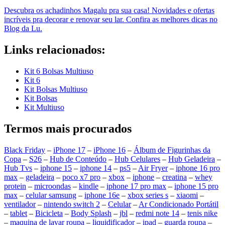
Descubra os achadinhos Magalu pra sua casa! Novidades e ofertas
incríveis pra decorar e renovar seu lar. Confira as melhores dicas no
Blog da Lu.
Links relacionados:
Kit 6 Bolsas Multiuso
Kit 6
Kit Bolsas Multiuso
Kit Bolsas
Kit Multiuso
Termos mais procurados
Black Friday
–
iPhone 17
–
iPhone 16
–
Álbum de Figurinhas da
Copa
–
S26
–
Hub de Conteúdo
–
Hub Celulares
–
Hub Geladeira
–
Hub Tvs
–
iphone 15
–
iphone 14
–
ps5
–
Air Fryer
–
iphone 16 pro
max
–
geladeira
–
poco x7 pro
–
xbox
–
iphone
–
creatina
–
whey
protein
–
microondas
–
kindle
–
iphone 17 pro max
–
iphone 15 pro
max
–
celular samsung
–
iphone 16e
–
xbox series s
–
xiaomi
–
ventilador
–
nintendo switch 2
–
Celular
–
Ar Condicionado Portátil
–
tablet
–
Bicicleta
–
Body Splash
–
jbl
–
redmi note 14
–
tenis nike
–
maquina de lavar roupa
–
liquidificador
–
ipad
–
guarda roupa
–