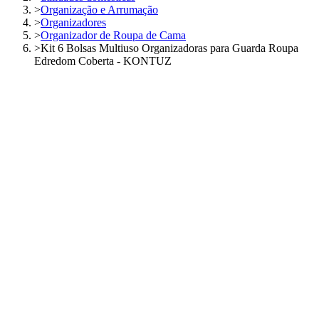
>
Organização e Arrumação
>
Organizadores
>
Organizador de Roupa de Cama
>
Kit 6 Bolsas Multiuso Organizadoras para Guarda Roupa
Edredom Coberta - KONTUZ