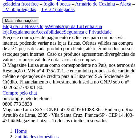
geladeira frost free
–
fogão 4 bocas
–
Armário de Cozinha
–
Alexa
–
TV 50 polegadas
–
TV 32 polegadas
Mais informações
Blog da Lu
Nossas lojas
WhatsApp da Lu
Tenha sua
loja
Regulamento
Acessibilidade
Segurança e Privacidade
Preços e condições de pagamento exclusivos para compras via
internet, podendo variar nas lojas físicas. Ofertas válidas na compra
de até 5 peças de cada produto por cliente, até o término dos nossos
estoques para internet. Caso os produtos apresentem divergências de
valores, o preço válido é o da sacola de compras.
O Magazine Luiza atua como correspondente no País, nos termos da
Resolução CMN nº 4.935/2021, e encaminha propostas de cartão de
crédito e operações de crédito para a Luizacred S.A Sociedade de
Crédito, Financiamento e Investimento inscrita no CNPJ sob o nº
02.206.577/0001-80.
Compre pelo chat
ou compre pelo telefone:
0800 773 3838
Magazine Luiza S/A - CNPJ: 47.960.950/1088-36 - Endereço: Rua
Arnulfo de Lima, 2385 - Vila Santa Cruz, Franca/SP - CEP 14.403-
471 ® Magazine Luiza – Todos os direitos reservados.
Home
>
utilidades domésticas