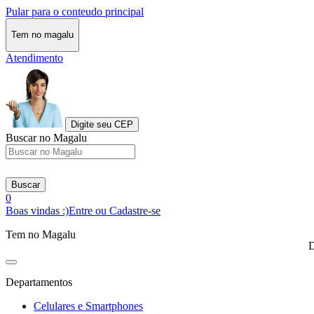
Pular para o conteudo principal
Tem no magalu
Atendimento
Digite seu CEP
Buscar no Magalu
Buscar
0
Boas vindas :)
Entre ou Cadastre-se
Tem no Magalu
D
Departamentos
Celulares e Smartphones