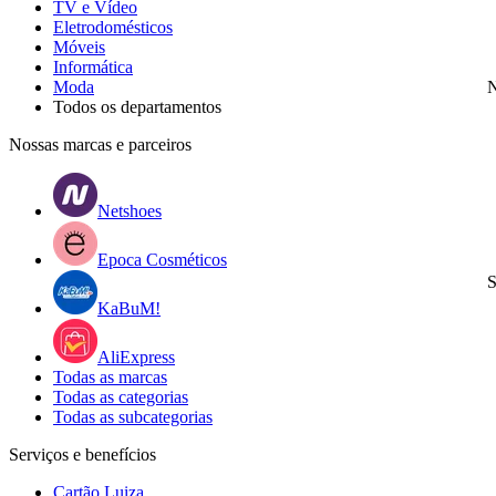
TV e Vídeo
Eletrodomésticos
Móveis
Informática
Moda
N
Todos os departamentos
Nossas marcas e parceiros
Netshoes
Epoca Cosméticos
S
KaBuM!
AliExpress
Todas as marcas
Todas as categorias
Todas as subcategorias
Serviços e benefícios
Cartão Luiza