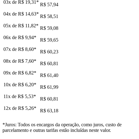
03x de
R$ 19,31
*
R$ 57,94
04x de
R$ 14,63
*
R$ 58,51
05x de
R$ 11,82
*
R$ 59,08
06x de
R$ 9,94
*
R$ 59,65
07x de
R$ 8,60
*
R$ 60,23
08x de
R$ 7,60
*
R$ 60,81
09x de
R$ 6,82
*
R$ 61,40
10x de
R$ 6,20
*
R$ 61,99
11x de
R$ 5,53
*
R$ 60,81
12x de
R$ 5,26
*
R$ 63,18
*Juros: Todos os encargos da operação, como juros, custo de
parcelamento e outras tarifas estão incluídas neste valor.