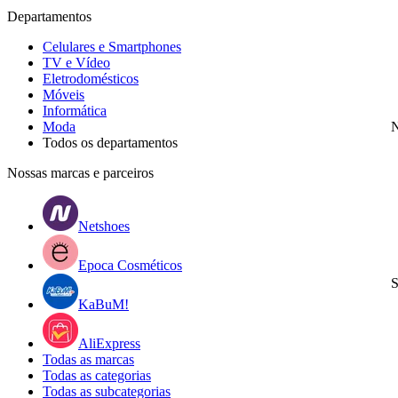
Departamentos
Celulares e Smartphones
TV e Vídeo
Eletrodomésticos
Móveis
Informática
Moda
N
Todos os departamentos
Nossas marcas e parceiros
Netshoes
Epoca Cosméticos
S
KaBuM!
AliExpress
Todas as marcas
Todas as categorias
Todas as subcategorias