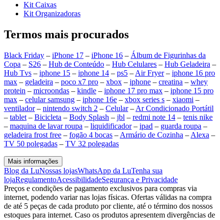
Kit Caixas
Kit Organizadoras
Termos mais procurados
Black Friday
–
iPhone 17
–
iPhone 16
–
Álbum de Figurinhas da
Copa
–
S26
–
Hub de Conteúdo
–
Hub Celulares
–
Hub Geladeira
–
Hub Tvs
–
iphone 15
–
iphone 14
–
ps5
–
Air Fryer
–
iphone 16 pro
max
–
geladeira
–
poco x7 pro
–
xbox
–
iphone
–
creatina
–
whey
protein
–
microondas
–
kindle
–
iphone 17 pro max
–
iphone 15 pro
max
–
celular samsung
–
iphone 16e
–
xbox series s
–
xiaomi
–
ventilador
–
nintendo switch 2
–
Celular
–
Ar Condicionado Portátil
–
tablet
–
Bicicleta
–
Body Splash
–
jbl
–
redmi note 14
–
tenis nike
–
maquina de lavar roupa
–
liquidificador
–
ipad
–
guarda roupa
–
geladeira frost free
–
fogão 4 bocas
–
Armário de Cozinha
–
Alexa
–
TV 50 polegadas
–
TV 32 polegadas
Mais informações
Blog da Lu
Nossas lojas
WhatsApp da Lu
Tenha sua
loja
Regulamento
Acessibilidade
Segurança e Privacidade
Preços e condições de pagamento exclusivos para compras via
internet, podendo variar nas lojas físicas. Ofertas válidas na compra
de até 5 peças de cada produto por cliente, até o término dos nossos
estoques para internet. Caso os produtos apresentem divergências de