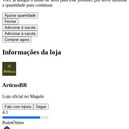
a quantidade para continuar.
Ajustar quantidade
Fechar
Adicionar à sacola
Adicionar à sacola
Comprar agora
Informações da loja
ArticusBR
Loja oficial no Magalu
Fale com lojista
Seguir
4.1
Ruim
Ótimo