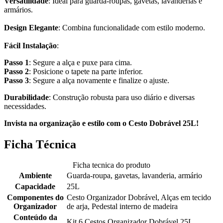
Versatilidade
: Ideal para guarda-roupas, gavetas, lavanderias e
armários.
Design Elegante
: Combina funcionalidade com estilo moderno.
Fácil Instalação
:
Passo 1
: Segure a alça e puxe para cima.
Passo 2
: Posicione o tapete na parte inferior.
Passo 3
: Segure a alça novamente e finalize o ajuste.
Durabilidade
: Construção robusta para uso diário e diversas
necessidades.
Invista na organização e estilo com o Cesto Dobrável 25L!
Ficha Técnica
Ficha tecnica do produto
Ambiente
Guarda-roupa, gavetas, lavanderia, armário
Capacidade
25L
Componentes do
Cesto Organizador Dobrável, Alças em tecido
Organizador
de arja, Pedestal interno de madeira
Conteúdo da
Kit 6 Cestos Organizador Dobrável 25L