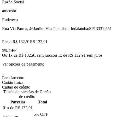
Razão Social
articusbr
Endereço
Rua Via Parma, 46
Jardim Vila Paradiso - Indaiatuba/SP
13331-551
Preço R$ 132,91
R$
132
,
91
5% OFF
Ou 1x de R$ 132,91 sem juros
ou
1
x de
R$ 132,91
sem juros
Ver opções de pagamento
Parcelamento
Cartão Luiza
Cartão de crédito
Tabela de parcelas de Cartão
de crédito
Parcelas
Total
01x de
R$ 132,91
5
% OFF
sem juros