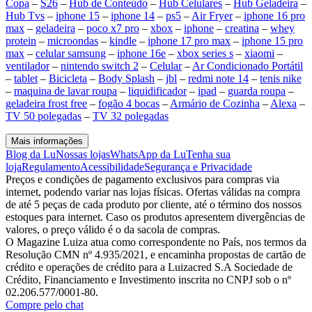
Copa
–
S26
–
Hub de Conteúdo
–
Hub Celulares
–
Hub Geladeira
–
Hub Tvs
–
iphone 15
–
iphone 14
–
ps5
–
Air Fryer
–
iphone 16 pro
max
–
geladeira
–
poco x7 pro
–
xbox
–
iphone
–
creatina
–
whey
protein
–
microondas
–
kindle
–
iphone 17 pro max
–
iphone 15 pro
max
–
celular samsung
–
iphone 16e
–
xbox series s
–
xiaomi
–
ventilador
–
nintendo switch 2
–
Celular
–
Ar Condicionado Portátil
–
tablet
–
Bicicleta
–
Body Splash
–
jbl
–
redmi note 14
–
tenis nike
–
maquina de lavar roupa
–
liquidificador
–
ipad
–
guarda roupa
–
geladeira frost free
–
fogão 4 bocas
–
Armário de Cozinha
–
Alexa
–
TV 50 polegadas
–
TV 32 polegadas
Mais informações
Blog da Lu
Nossas lojas
WhatsApp da Lu
Tenha sua
loja
Regulamento
Acessibilidade
Segurança e Privacidade
Preços e condições de pagamento exclusivos para compras via
internet, podendo variar nas lojas físicas. Ofertas válidas na compra
de até 5 peças de cada produto por cliente, até o término dos nossos
estoques para internet. Caso os produtos apresentem divergências de
valores, o preço válido é o da sacola de compras.
O Magazine Luiza atua como correspondente no País, nos termos da
Resolução CMN nº 4.935/2021, e encaminha propostas de cartão de
crédito e operações de crédito para a Luizacred S.A Sociedade de
Crédito, Financiamento e Investimento inscrita no CNPJ sob o nº
02.206.577/0001-80.
Compre pelo chat