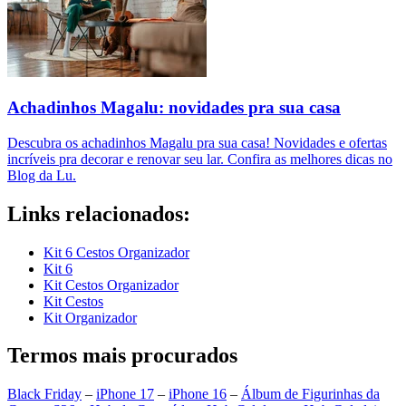
Achadinhos Magalu: novidades pra sua casa
Descubra os achadinhos Magalu pra sua casa! Novidades e ofertas
incríveis pra decorar e renovar seu lar. Confira as melhores dicas no
Blog da Lu.
Links relacionados:
Kit 6 Cestos Organizador
Kit 6
Kit Cestos Organizador
Kit Cestos
Kit Organizador
Termos mais procurados
Black Friday
–
iPhone 17
–
iPhone 16
–
Álbum de Figurinhas da