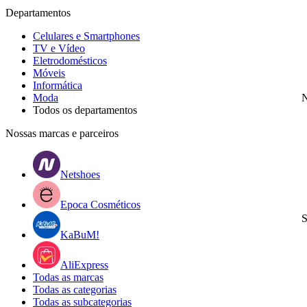
Departamentos
Celulares e Smartphones
TV e Vídeo
Eletrodomésticos
Móveis
Informática
Moda
N
Todos os departamentos
Nossas marcas e parceiros
Netshoes
Epoca Cosméticos
S
KaBuM!
AliExpress
Todas as marcas
Todas as categorias
Todas as subcategorias