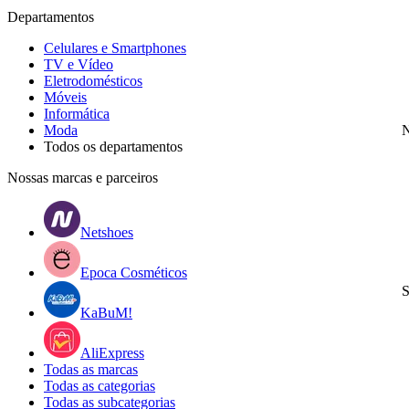
Departamentos
Celulares e Smartphones
TV e Vídeo
Eletrodomésticos
Móveis
Informática
Moda
N
Todos os departamentos
Nossas marcas e parceiros
Netshoes
Epoca Cosméticos
S
KaBuM!
AliExpress
Todas as marcas
Todas as categorias
Todas as subcategorias