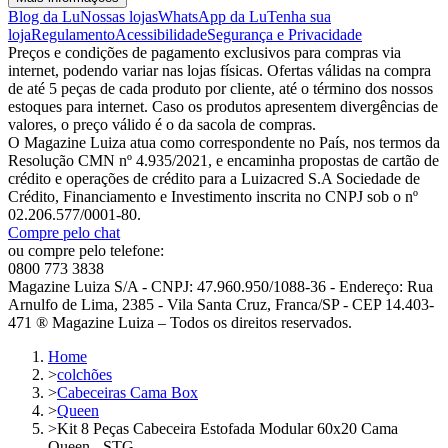
Blog da Lu
Nossas lojas
WhatsApp da Lu
Tenha sua
loja
Regulamento
Acessibilidade
Segurança e Privacidade
Preços e condições de pagamento exclusivos para compras via
internet, podendo variar nas lojas físicas. Ofertas válidas na compra
de até 5 peças de cada produto por cliente, até o término dos nossos
estoques para internet. Caso os produtos apresentem divergências de
valores, o preço válido é o da sacola de compras.
O Magazine Luiza atua como correspondente no País, nos termos da
Resolução CMN nº 4.935/2021, e encaminha propostas de cartão de
crédito e operações de crédito para a Luizacred S.A Sociedade de
Crédito, Financiamento e Investimento inscrita no CNPJ sob o nº
02.206.577/0001-80.
Compre pelo chat
ou compre pelo telefone:
0800 773 3838
Magazine Luiza S/A - CNPJ: 47.960.950/1088-36 - Endereço: Rua
Arnulfo de Lima, 2385 - Vila Santa Cruz, Franca/SP - CEP 14.403-
471 ® Magazine Luiza – Todos os direitos reservados.
Home
>
colchões
>
Cabeceiras Cama Box
>
Queen
>
Kit 8 Peças Cabeceira Estofada Modular 60x20 Cama
Queen - STG