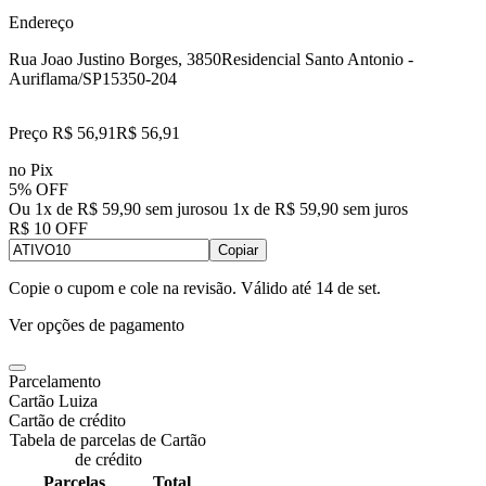
Endereço
Rua Joao Justino Borges, 3850
Residencial Santo Antonio -
Auriflama/SP
15350-204
Preço R$ 56,91
R$
56
,
91
no Pix
5% OFF
Ou 1x de R$ 59,90 sem juros
ou
1
x de
R$ 59,90
sem juros
R$ 10 OFF
Copiar
Copie o cupom e cole na revisão. Válido até
14 de set
.
Ver opções de pagamento
Parcelamento
Cartão Luiza
Cartão de crédito
Tabela de parcelas de Cartão
de crédito
Parcelas
Total