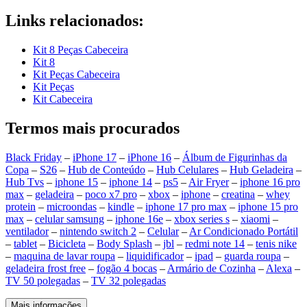
Links relacionados:
Kit 8 Peças Cabeceira
Kit 8
Kit Peças Cabeceira
Kit Peças
Kit Cabeceira
Termos mais procurados
Black Friday
–
iPhone 17
–
iPhone 16
–
Álbum de Figurinhas da
Copa
–
S26
–
Hub de Conteúdo
–
Hub Celulares
–
Hub Geladeira
–
Hub Tvs
–
iphone 15
–
iphone 14
–
ps5
–
Air Fryer
–
iphone 16 pro
max
–
geladeira
–
poco x7 pro
–
xbox
–
iphone
–
creatina
–
whey
protein
–
microondas
–
kindle
–
iphone 17 pro max
–
iphone 15 pro
max
–
celular samsung
–
iphone 16e
–
xbox series s
–
xiaomi
–
ventilador
–
nintendo switch 2
–
Celular
–
Ar Condicionado Portátil
–
tablet
–
Bicicleta
–
Body Splash
–
jbl
–
redmi note 14
–
tenis nike
–
maquina de lavar roupa
–
liquidificador
–
ipad
–
guarda roupa
–
geladeira frost free
–
fogão 4 bocas
–
Armário de Cozinha
–
Alexa
–
TV 50 polegadas
–
TV 32 polegadas
Mais informações