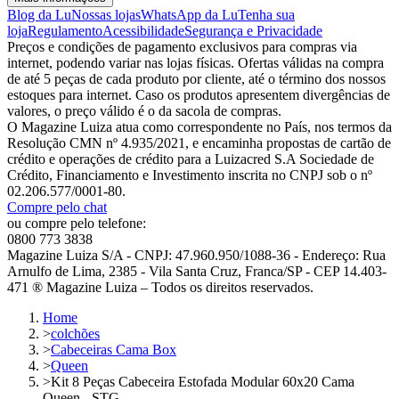
Blog da Lu
Nossas lojas
WhatsApp da Lu
Tenha sua
loja
Regulamento
Acessibilidade
Segurança e Privacidade
Preços e condições de pagamento exclusivos para compras via
internet, podendo variar nas lojas físicas. Ofertas válidas na compra
de até 5 peças de cada produto por cliente, até o término dos nossos
estoques para internet. Caso os produtos apresentem divergências de
valores, o preço válido é o da sacola de compras.
O Magazine Luiza atua como correspondente no País, nos termos da
Resolução CMN nº 4.935/2021, e encaminha propostas de cartão de
crédito e operações de crédito para a Luizacred S.A Sociedade de
Crédito, Financiamento e Investimento inscrita no CNPJ sob o nº
02.206.577/0001-80.
Compre pelo chat
ou compre pelo telefone:
0800 773 3838
Magazine Luiza S/A - CNPJ: 47.960.950/1088-36 - Endereço: Rua
Arnulfo de Lima, 2385 - Vila Santa Cruz, Franca/SP - CEP 14.403-
471 ® Magazine Luiza – Todos os direitos reservados.
Home
>
colchões
>
Cabeceiras Cama Box
>
Queen
>
Kit 8 Peças Cabeceira Estofada Modular 60x20 Cama
Queen - STG