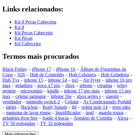
Links relacionados:
Kit 8 Peças Cabeceira
Kit 8
Kit Peças Cabeceira
Kit Peças
Kit Cabeceira
Termos mais procurados
Black Friday
–
iPhone 17
–
iPhone 16
–
Álbum de Figurinhas da
Copa
–
S26
–
Hub de Conteúdo
–
Hub Celulares
–
Hub Geladeira
–
Hub Tvs
–
iphone 15
–
iphone 14
–
ps5
–
Air Fryer
–
iphone 16 pro
max
–
geladeira
–
poco x7 pro
–
xbox
–
iphone
–
creatina
–
whey
protein
–
microondas
–
kindle
–
iphone 17 pro max
–
iphone 15 pro
max
–
celular samsung
–
iphone 16e
–
xbox series s
–
xiaomi
–
ventilador
–
nintendo switch 2
–
Celular
–
Ar Condicionado Portátil
–
tablet
–
Bicicleta
–
Body Splash
–
jbl
–
redmi note 14
–
tenis nike
–
maquina de lavar roupa
–
liquidificador
–
ipad
–
guarda roupa
–
geladeira frost free
–
fogão 4 bocas
–
Armário de Cozinha
–
Alexa
–
TV 50 polegadas
–
TV 32 polegadas
Mais informações