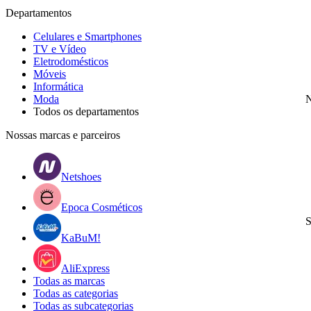
Departamentos
Celulares e Smartphones
TV e Vídeo
Eletrodomésticos
Móveis
Informática
Moda
N
Todos os departamentos
Nossas marcas e parceiros
Netshoes
Epoca Cosméticos
S
KaBuM!
AliExpress
Todas as marcas
Todas as categorias
Todas as subcategorias