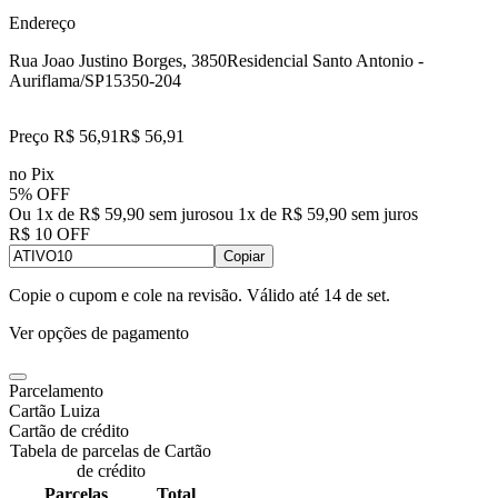
Endereço
Rua Joao Justino Borges, 3850
Residencial Santo Antonio -
Auriflama/SP
15350-204
Preço R$ 56,91
R$
56
,
91
no Pix
5% OFF
Ou 1x de R$ 59,90 sem juros
ou
1
x de
R$ 59,90
sem juros
R$ 10 OFF
Copiar
Copie o cupom e cole na revisão. Válido até
14 de set
.
Ver opções de pagamento
Parcelamento
Cartão Luiza
Cartão de crédito
Tabela de parcelas de Cartão
de crédito
Parcelas
Total