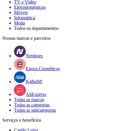
TV e Vídeo
Eletrodomésticos
Móveis
Informática
Moda
Todos os departamentos
Nossas marcas e parceiros
Netshoes
Epoca Cosméticos
KaBuM!
AliExpress
Todas as marcas
Todas as categorias
Todas as subcategorias
Serviços e benefícios
Cartão Luiza