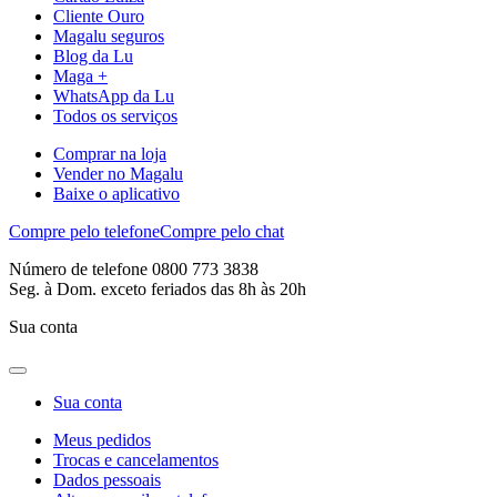
Cliente Ouro
Magalu seguros
Blog da Lu
Maga +
WhatsApp da Lu
Todos os serviços
Comprar na loja
Vender no Magalu
Baixe o aplicativo
Compre pelo telefone
Compre pelo chat
Número de telefone 0800 773 3838
Seg. à Dom. exceto feriados das 8h às 20h
Sua conta
Sua conta
Meus pedidos
Trocas e cancelamentos
Dados pessoais