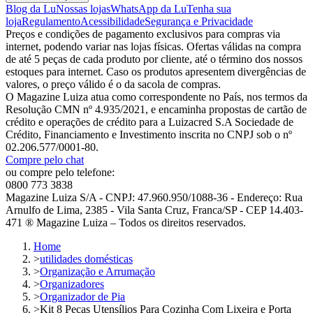
Blog da Lu
Nossas lojas
WhatsApp da Lu
Tenha sua
loja
Regulamento
Acessibilidade
Segurança e Privacidade
Preços e condições de pagamento exclusivos para compras via
internet, podendo variar nas lojas físicas. Ofertas válidas na compra
de até 5 peças de cada produto por cliente, até o término dos nossos
estoques para internet. Caso os produtos apresentem divergências de
valores, o preço válido é o da sacola de compras.
O Magazine Luiza atua como correspondente no País, nos termos da
Resolução CMN nº 4.935/2021, e encaminha propostas de cartão de
crédito e operações de crédito para a Luizacred S.A Sociedade de
Crédito, Financiamento e Investimento inscrita no CNPJ sob o nº
02.206.577/0001-80.
Compre pelo chat
ou compre pelo telefone:
0800 773 3838
Magazine Luiza S/A - CNPJ: 47.960.950/1088-36 - Endereço: Rua
Arnulfo de Lima, 2385 - Vila Santa Cruz, Franca/SP - CEP 14.403-
471 ® Magazine Luiza – Todos os direitos reservados.
Home
>
utilidades domésticas
>
Organização e Arrumação
>
Organizadores
>
Organizador de Pia
>
Kit 8 Peças Utensílios Para Cozinha Com Lixeira e Porta