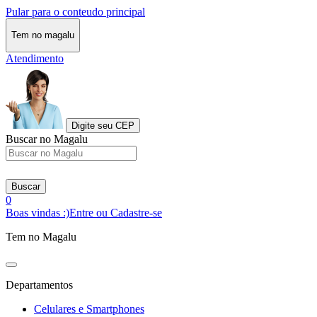
Pular para o conteudo principal
Tem no magalu
Atendimento
Digite seu CEP
Buscar no Magalu
Buscar
0
Boas vindas :)
Entre ou Cadastre-se
Tem no Magalu
Departamentos
Celulares e Smartphones