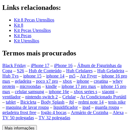
Links relacionados:
Kit 8 Peças Utensílios
Kit 8
Kit Peças Utensílios
Kit Peças
Kit Utensílios
Termos mais procurados
Black Friday
–
iPhone 17
–
iPhone 16
–
Álbum de Figurinhas da
Copa
–
S26
–
Hub de Conteúdo
–
Hub Celulares
–
Hub Geladeira
–
Hub Tvs
–
iphone 15
–
iphone 14
–
ps5
–
Air Fryer
–
iphone 16 pro
max
–
geladeira
–
poco x7 pro
–
xbox
–
iphone
–
creatina
–
whey
protein
–
microondas
–
kindle
–
iphone 17 pro max
–
iphone 15 pro
max
–
celular samsung
–
iphone 16e
–
xbox series s
–
xiaomi
–
ventilador
–
nintendo switch 2
–
Celular
–
Ar Condicionado Portátil
–
tablet
–
Bicicleta
–
Body Splash
–
jbl
–
redmi note 14
–
tenis nike
–
maquina de lavar roupa
–
liquidificador
–
ipad
–
guarda roupa
–
geladeira frost free
–
fogão 4 bocas
–
Armário de Cozinha
–
Alexa
–
TV 50 polegadas
–
TV 32 polegadas
Mais informações