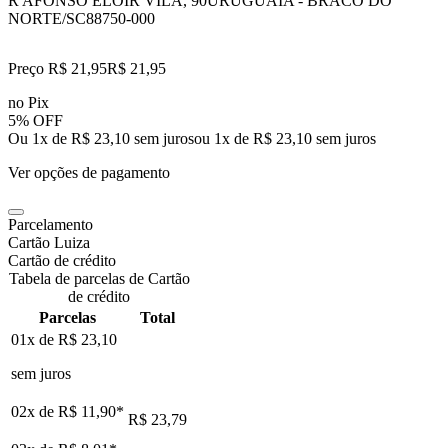
R AFONSO ELOIR VILA, 90
URUGUAIA - BRACO DO
NORTE/SC
88750-000
Preço R$ 21,95
R$
21
,
95
no Pix
5% OFF
Ou 1x de R$ 23,10 sem juros
ou
1
x de
R$ 23,10
sem juros
Ver opções de pagamento
Parcelamento
Cartão Luiza
Cartão de crédito
Tabela de parcelas de Cartão
de crédito
Parcelas
Total
01x de
R$ 23,10
sem juros
02x de
R$ 11,90
*
R$ 23,79