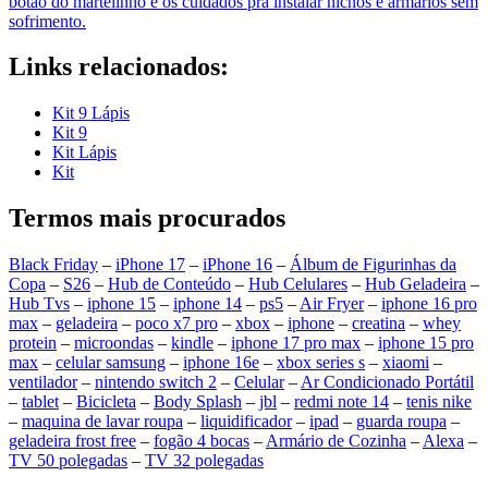
botão do martelinho e os cuidados pra instalar nichos e armários sem
sofrimento.
Links relacionados:
Kit 9 Lápis
Kit 9
Kit Lápis
Kit
Termos mais procurados
Black Friday
–
iPhone 17
–
iPhone 16
–
Álbum de Figurinhas da
Copa
–
S26
–
Hub de Conteúdo
–
Hub Celulares
–
Hub Geladeira
–
Hub Tvs
–
iphone 15
–
iphone 14
–
ps5
–
Air Fryer
–
iphone 16 pro
max
–
geladeira
–
poco x7 pro
–
xbox
–
iphone
–
creatina
–
whey
protein
–
microondas
–
kindle
–
iphone 17 pro max
–
iphone 15 pro
max
–
celular samsung
–
iphone 16e
–
xbox series s
–
xiaomi
–
ventilador
–
nintendo switch 2
–
Celular
–
Ar Condicionado Portátil
–
tablet
–
Bicicleta
–
Body Splash
–
jbl
–
redmi note 14
–
tenis nike
–
maquina de lavar roupa
–
liquidificador
–
ipad
–
guarda roupa
–
geladeira frost free
–
fogão 4 bocas
–
Armário de Cozinha
–
Alexa
–
TV 50 polegadas
–
TV 32 polegadas