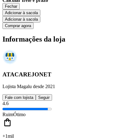
Calcular frete e prazo
Fechar
Adicionar à sacola
Adicionar à sacola
Comprar agora
Informações da loja
ATACAREJONET
Lojista Magalu desde 2021
Fale com lojista
Seguir
4.6
Ruim
Ótimo
+1mil