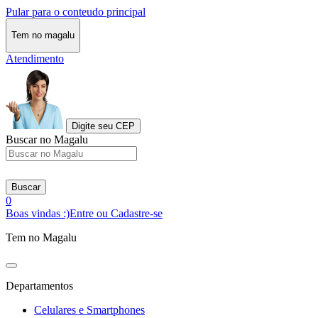
Pular para o conteudo principal
Tem no magalu
Atendimento
Digite seu CEP
Buscar no Magalu
Buscar
0
Boas vindas :)
Entre ou Cadastre-se
Tem no Magalu
Departamentos
Celulares e Smartphones