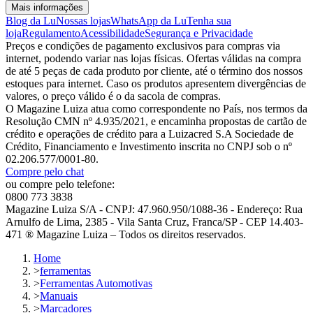
Mais informações
Blog da Lu
Nossas lojas
WhatsApp da Lu
Tenha sua
loja
Regulamento
Acessibilidade
Segurança e Privacidade
Preços e condições de pagamento exclusivos para compras via
internet, podendo variar nas lojas físicas. Ofertas válidas na compra
de até 5 peças de cada produto por cliente, até o término dos nossos
estoques para internet. Caso os produtos apresentem divergências de
valores, o preço válido é o da sacola de compras.
O Magazine Luiza atua como correspondente no País, nos termos da
Resolução CMN nº 4.935/2021, e encaminha propostas de cartão de
crédito e operações de crédito para a Luizacred S.A Sociedade de
Crédito, Financiamento e Investimento inscrita no CNPJ sob o nº
02.206.577/0001-80.
Compre pelo chat
ou compre pelo telefone:
0800 773 3838
Magazine Luiza S/A - CNPJ: 47.960.950/1088-36 - Endereço: Rua
Arnulfo de Lima, 2385 - Vila Santa Cruz, Franca/SP - CEP 14.403-
471 ® Magazine Luiza – Todos os direitos reservados.
Home
>
ferramentas
>
Ferramentas Automotivas
>
Manuais
>
Marcadores