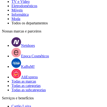
TV e Vídeo
Eletrodomésticos
Móveis
Informática
Moda
Todos os departamentos
Nossas marcas e parceiros
Netshoes
Epoca Cosméticos
KaBuM!
AliExpress
Todas as marcas
Todas as categorias
Todas as subcategorias
Serviços e benefícios
Cartão Luiza