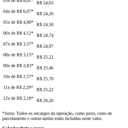
03x de
R$ 8,01
*
R$ 24,03
04x de
R$ 6,07
*
R$ 24,26
05x de
R$ 4,90
*
R$ 24,50
06x de
R$ 4,12
*
R$ 24,74
07x de
R$ 3,57
*
R$ 24,97
08x de
R$ 3,15
*
R$ 25,22
09x de
R$ 2,83
*
R$ 25,46
10x de
R$ 2,57
*
R$ 25,70
11x de
R$ 2,29
*
R$ 25,22
12x de
R$ 2,18
*
R$ 26,20
*Juros: Todos os encargos da operação, como juros, custo de
parcelamento e outras tarifas estão incluídas neste valor.