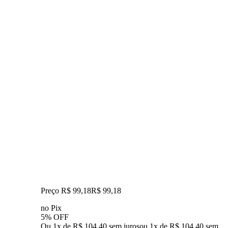
Preço R$ 99,18
R$
99
,
18
no Pix
5% OFF
Ou 1x de R$ 104,40 sem juros
ou
1
x de
R$ 104,40
sem