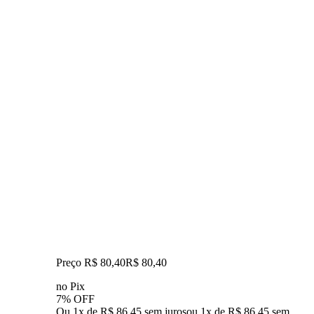
Preço R$ 80,40
R$
80
,
40
no Pix
7% OFF
Ou 1x de R$ 86,45 sem juros
ou
1
x de
R$ 86,45
sem