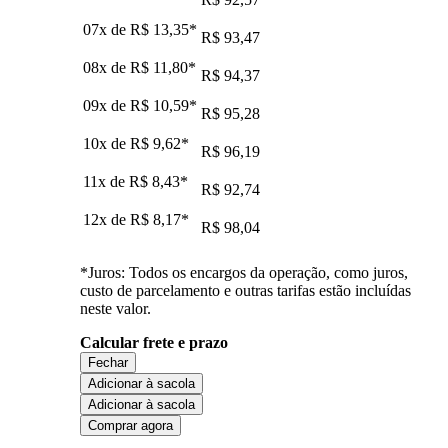
07x de
R$ 13,35
*
R$ 93,47
08x de
R$ 11,80
*
R$ 94,37
09x de
R$ 10,59
*
R$ 95,28
10x de
R$ 9,62
*
R$ 96,19
11x de
R$ 8,43
*
R$ 92,74
12x de
R$ 8,17
*
R$ 98,04
*Juros: Todos os encargos da operação, como juros,
custo de parcelamento e outras tarifas estão incluídas
neste valor.
Calcular frete e prazo
Fechar
Adicionar à sacola
Adicionar à sacola
Comprar agora