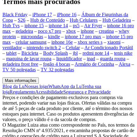
Termos mais procurados
Black Friday
–
iPhone 17
–
iPhone 16
–
Álbum de Figurinhas da
Copa
–
S26
–
Hub de Conteúdo
–
Hub Celulares
–
Hub Geladeira
–
Hub Tvs
–
iphone 15
–
iphone 14
–
ps5
–
Air Fryer
–
iphone 16 pro
max
–
geladeira
–
poco x7 pro
–
xbox
–
iphone
–
creatina
–
whey
protein
–
microondas
–
kindle
–
iphone 17 pro max
–
iphone 15 pro
max
–
celular samsung
–
iphone 16e
–
xbox series s
–
xiaomi
–
ventilador
–
nintendo switch 2
–
Celular
–
Ar Condicionado Portátil
–
tablet
–
Bicicleta
–
Body Splash
–
jbl
–
redmi note 14
–
tenis nike
–
maquina de lavar roupa
–
liquidificador
–
ipad
–
guarda roupa
–
geladeira frost free
–
fogão 4 bocas
–
Armário de Cozinha
–
Alexa
–
TV 50 polegadas
–
TV 32 polegadas
Mais informações
Blog da Lu
Nossas lojas
WhatsApp da Lu
Tenha sua
loja
Regulamento
Acessibilidade
Segurança e Privacidade
Preços e condições de pagamento exclusivos para compras via
internet, podendo variar nas lojas físicas. Ofertas válidas na compra
de até 5 peças de cada produto por cliente, até o término dos nossos
estoques para internet. Caso os produtos apresentem divergências de
valores, o preço válido é o da sacola de compras.
O Magazine Luiza atua como correspondente no País, nos termos da
Resolução CMN nº 4.935/2021, e encaminha propostas de cartão de
crédito e operações de crédito para a Luizacred S.A Sociedade de