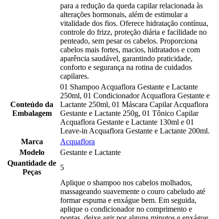
para a redução da queda capilar relacionada às
alterações hormonais, além de estimular a
vitalidade dos fios. Oferece hidratação contínua,
controle do frizz, proteção diária e facilidade no
penteado, sem pesar os cabelos. Proporciona
cabelos mais fortes, macios, hidratados e com
aparência saudável, garantindo praticidade,
conforto e segurança na rotina de cuidados
capilares.
01 Shampoo Acquaflora Gestante e Lactante
250ml, 01 Condicionador Acquaflora Gestante e
Conteúdo da
Lactante 250ml, 01 Máscara Capilar Acquaflora
Embalagem
Gestante e Lactante 250g, 01 Tônico Capilar
Acquaflora Gestante e Lactante 130ml e 01
Leave-in Acquaflora Gestante e Lactante 200ml.
Marca
Acquaflora
Modelo
Gestante e Lactante
Quantidade de
5
Peças
Aplique o shampoo nos cabelos molhados,
massageando suavemente o couro cabeludo até
formar espuma e enxágue bem. Em seguida,
aplique o condicionador no comprimento e
pontas, deixe agir por alguns minutos e enxágue