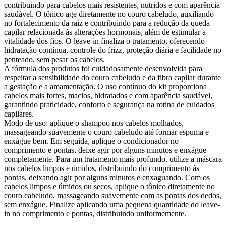
contribuindo para cabelos mais resistentes, nutridos e com aparência
saudável. O tônico age diretamente no couro cabeludo, auxiliando
no fortalecimento da raiz e contribuindo para a redução da queda
capilar relacionada às alterações hormonais, além de estimular a
vitalidade dos fios. O leave-in finaliza o tratamento, oferecendo
hidratação contínua, controle do frizz, proteção diária e facilidade no
penteado, sem pesar os cabelos.
A fórmula dos produtos foi cuidadosamente desenvolvida para
respeitar a sensibilidade do couro cabeludo e da fibra capilar durante
a gestação e a amamentação. O uso contínuo do kit proporciona
cabelos mais fortes, macios, hidratados e com aparência saudável,
garantindo praticidade, conforto e segurança na rotina de cuidados
capilares.
Modo de uso: aplique o shampoo nos cabelos molhados,
massageando suavemente o couro cabeludo até formar espuma e
enxágue bem. Em seguida, aplique o condicionador no
comprimento e pontas, deixe agir por alguns minutos e enxágue
completamente. Para um tratamento mais profundo, utilize a máscara
nos cabelos limpos e úmidos, distribuindo do comprimento às
pontas, deixando agir por alguns minutos e enxaguando. Com os
cabelos limpos e úmidos ou secos, aplique o tônico diretamente no
couro cabeludo, massageando suavemente com as pontas dos dedos,
sem enxágue. Finalize aplicando uma pequena quantidade do leave-
in no comprimento e pontas, distribuindo uniformemente.