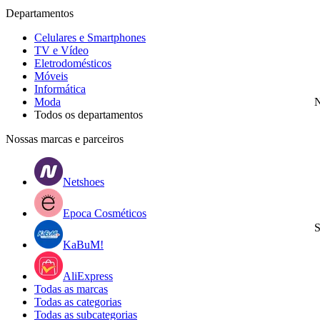
Departamentos
Celulares e Smartphones
TV e Vídeo
Eletrodomésticos
Móveis
Informática
Moda
N
Todos os departamentos
Nossas marcas e parceiros
Netshoes
Epoca Cosméticos
S
KaBuM!
AliExpress
Todas as marcas
Todas as categorias
Todas as subcategorias