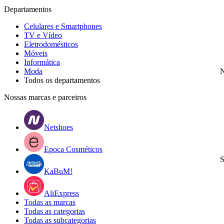
Departamentos
Celulares e Smartphones
TV e Vídeo
Eletrodomésticos
Móveis
Informática
Moda
N
Todos os departamentos
Nossas marcas e parceiros
Netshoes
Epoca Cosméticos
S
KaBuM!
AliExpress
Todas as marcas
Todas as categorias
Todas as subcategorias