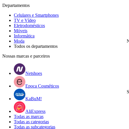
Departamentos
Celulares e Smartphones
TV e Vídeo
Eletrodomésticos
Móveis
Informática
Moda
N
Todos os departamentos
Nossas marcas e parceiros
Netshoes
Epoca Cosméticos
S
KaBuM!
AliExpress
Todas as marcas
Todas as categorias
Todas as subcategorias