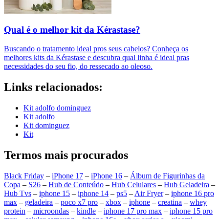
Qual é o melhor kit da Kérastase?
Buscando o tratamento ideal pros seus cabelos? Conheça os
melhores kits da Kérastase e descubra qual linha é ideal pras
necessidades do seu fio, do ressecado ao oleoso.
Links relacionados:
Kit adolfo dominguez
Kit adolfo
Kit dominguez
Kit
Termos mais procurados
Black Friday
–
iPhone 17
–
iPhone 16
–
Álbum de Figurinhas da
Copa
–
S26
–
Hub de Conteúdo
–
Hub Celulares
–
Hub Geladeira
–
Hub Tvs
–
iphone 15
–
iphone 14
–
ps5
–
Air Fryer
–
iphone 16 pro
max
–
geladeira
–
poco x7 pro
–
xbox
–
iphone
–
creatina
–
whey
protein
–
microondas
–
kindle
–
iphone 17 pro max
–
iphone 15 pro