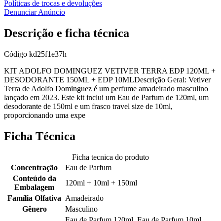
Políticas de trocas e devoluções
Denunciar Anúncio
Descrição e ficha técnica
Código
kd25f1e37h
KIT ADOLFO DOMINGUEZ VETIVER TERRA EDP 120ML +
DESODORANTE 150ML + EDP 10MLDescrição Geral: Vetiver
Terra de Adolfo Dominguez é um perfume amadeirado masculino
lançado em 2023. Este kit inclui um Eau de Parfum de 120ml, um
desodorante de 150ml e um frasco travel size de 10ml,
proporcionando uma expe
Ficha Técnica
Ficha tecnica do produto
Concentração
Eau de Parfum
Conteúdo da
120ml + 10ml + 150ml
Embalagem
Família Olfativa
Amadeirado
Gênero
Masculino
Eau de Parfum 120ml, Eau de Parfum 10ml,