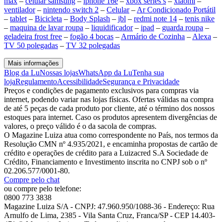
max
–
celular samsung
–
iphone 16e
–
xbox series s
–
xiaomi
–
ventilador
–
nintendo switch 2
–
Celular
–
Ar Condicionado Portátil
–
tablet
–
Bicicleta
–
Body Splash
–
jbl
–
redmi note 14
–
tenis nike
–
maquina de lavar roupa
–
liquidificador
–
ipad
–
guarda roupa
–
geladeira frost free
–
fogão 4 bocas
–
Armário de Cozinha
–
Alexa
–
TV 50 polegadas
–
TV 32 polegadas
Mais informações
Blog da Lu
Nossas lojas
WhatsApp da Lu
Tenha sua
loja
Regulamento
Acessibilidade
Segurança e Privacidade
Preços e condições de pagamento exclusivos para compras via
internet, podendo variar nas lojas físicas. Ofertas válidas na compra
de até 5 peças de cada produto por cliente, até o término dos nossos
estoques para internet. Caso os produtos apresentem divergências de
valores, o preço válido é o da sacola de compras.
O Magazine Luiza atua como correspondente no País, nos termos da
Resolução CMN nº 4.935/2021, e encaminha propostas de cartão de
crédito e operações de crédito para a Luizacred S.A Sociedade de
Crédito, Financiamento e Investimento inscrita no CNPJ sob o nº
02.206.577/0001-80.
Compre pelo chat
ou compre pelo telefone:
0800 773 3838
Magazine Luiza S/A - CNPJ: 47.960.950/1088-36 - Endereço: Rua
Arnulfo de Lima, 2385 - Vila Santa Cruz, Franca/SP - CEP 14.403-