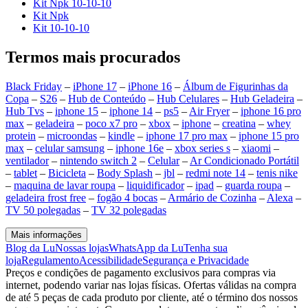
Kit Npk 10-10-10
Kit Npk
Kit 10-10-10
Termos mais procurados
Black Friday
–
iPhone 17
–
iPhone 16
–
Álbum de Figurinhas da
Copa
–
S26
–
Hub de Conteúdo
–
Hub Celulares
–
Hub Geladeira
–
Hub Tvs
–
iphone 15
–
iphone 14
–
ps5
–
Air Fryer
–
iphone 16 pro
max
–
geladeira
–
poco x7 pro
–
xbox
–
iphone
–
creatina
–
whey
protein
–
microondas
–
kindle
–
iphone 17 pro max
–
iphone 15 pro
max
–
celular samsung
–
iphone 16e
–
xbox series s
–
xiaomi
–
ventilador
–
nintendo switch 2
–
Celular
–
Ar Condicionado Portátil
–
tablet
–
Bicicleta
–
Body Splash
–
jbl
–
redmi note 14
–
tenis nike
–
maquina de lavar roupa
–
liquidificador
–
ipad
–
guarda roupa
–
geladeira frost free
–
fogão 4 bocas
–
Armário de Cozinha
–
Alexa
–
TV 50 polegadas
–
TV 32 polegadas
Mais informações
Blog da Lu
Nossas lojas
WhatsApp da Lu
Tenha sua
loja
Regulamento
Acessibilidade
Segurança e Privacidade
Preços e condições de pagamento exclusivos para compras via
internet, podendo variar nas lojas físicas. Ofertas válidas na compra
de até 5 peças de cada produto por cliente, até o término dos nossos