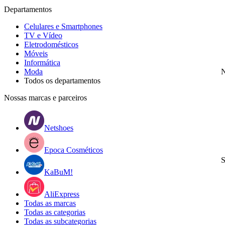
Departamentos
Celulares e Smartphones
TV e Vídeo
Eletrodomésticos
Móveis
Informática
Moda
N
Todos os departamentos
Nossas marcas e parceiros
Netshoes
Epoca Cosméticos
S
KaBuM!
AliExpress
Todas as marcas
Todas as categorias
Todas as subcategorias