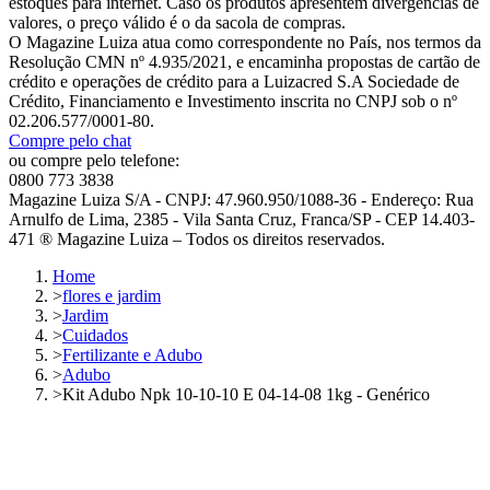
estoques para internet. Caso os produtos apresentem divergências de
valores, o preço válido é o da sacola de compras.
O Magazine Luiza atua como correspondente no País, nos termos da
Resolução CMN nº 4.935/2021, e encaminha propostas de cartão de
crédito e operações de crédito para a Luizacred S.A Sociedade de
Crédito, Financiamento e Investimento inscrita no CNPJ sob o nº
02.206.577/0001-80.
Compre pelo chat
ou compre pelo telefone:
0800 773 3838
Magazine Luiza S/A - CNPJ: 47.960.950/1088-36 - Endereço: Rua
Arnulfo de Lima, 2385 - Vila Santa Cruz, Franca/SP - CEP 14.403-
471 ® Magazine Luiza – Todos os direitos reservados.
Home
>
flores e jardim
>
Jardim
>
Cuidados
>
Fertilizante e Adubo
>
Adubo
>
Kit Adubo Npk 10-10-10 E 04-14-08 1kg - Genérico