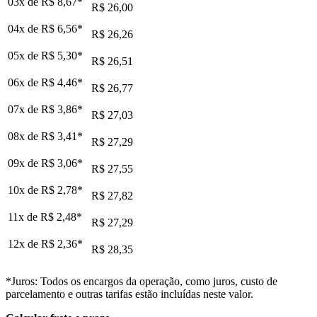
03x de
R$ 8,67
*
R$ 26,00
04x de
R$ 6,56
*
R$ 26,26
05x de
R$ 5,30
*
R$ 26,51
06x de
R$ 4,46
*
R$ 26,77
07x de
R$ 3,86
*
R$ 27,03
08x de
R$ 3,41
*
R$ 27,29
09x de
R$ 3,06
*
R$ 27,55
10x de
R$ 2,78
*
R$ 27,82
11x de
R$ 2,48
*
R$ 27,29
12x de
R$ 2,36
*
R$ 28,35
*Juros: Todos os encargos da operação, como juros, custo de
parcelamento e outras tarifas estão incluídas neste valor.