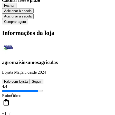
Calcular frete e prazo
Fechar
Adicionar à sacola
Adicionar à sacola
Comprar agora
Informações da loja
agromaisinsumosagriculas
Lojista Magalu desde 2024
Fale com lojista
Seguir
4.4
Ruim
Ótimo
+1mil