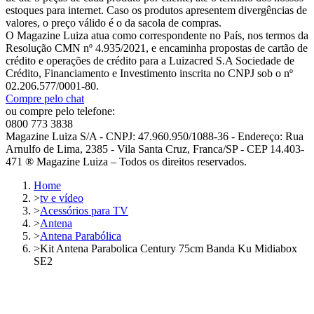
estoques para internet. Caso os produtos apresentem divergências de
valores, o preço válido é o da sacola de compras.
O Magazine Luiza atua como correspondente no País, nos termos da
Resolução CMN nº 4.935/2021, e encaminha propostas de cartão de
crédito e operações de crédito para a Luizacred S.A Sociedade de
Crédito, Financiamento e Investimento inscrita no CNPJ sob o nº
02.206.577/0001-80.
Compre pelo chat
ou compre pelo telefone:
0800 773 3838
Magazine Luiza S/A - CNPJ: 47.960.950/1088-36 - Endereço: Rua
Arnulfo de Lima, 2385 - Vila Santa Cruz, Franca/SP - CEP 14.403-
471 ® Magazine Luiza – Todos os direitos reservados.
Home
>
tv e vídeo
>
Acessórios para TV
>
Antena
>
Antena Parabólica
>
Kit Antena Parabolica Century 75cm Banda Ku Midiabox
SE2