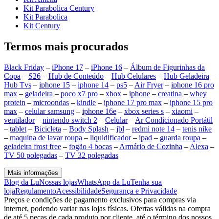
Kit Parabolica Century
Kit Parabolica
Kit Century
Termos mais procurados
Black Friday
–
iPhone 17
–
iPhone 16
–
Álbum de Figurinhas da
Copa
–
S26
–
Hub de Conteúdo
–
Hub Celulares
–
Hub Geladeira
–
Hub Tvs
–
iphone 15
–
iphone 14
–
ps5
–
Air Fryer
–
iphone 16 pro
max
–
geladeira
–
poco x7 pro
–
xbox
–
iphone
–
creatina
–
whey
protein
–
microondas
–
kindle
–
iphone 17 pro max
–
iphone 15 pro
max
–
celular samsung
–
iphone 16e
–
xbox series s
–
xiaomi
–
ventilador
–
nintendo switch 2
–
Celular
–
Ar Condicionado Portátil
–
tablet
–
Bicicleta
–
Body Splash
–
jbl
–
redmi note 14
–
tenis nike
–
maquina de lavar roupa
–
liquidificador
–
ipad
–
guarda roupa
–
geladeira frost free
–
fogão 4 bocas
–
Armário de Cozinha
–
Alexa
–
TV 50 polegadas
–
TV 32 polegadas
Mais informações
Blog da Lu
Nossas lojas
WhatsApp da Lu
Tenha sua
loja
Regulamento
Acessibilidade
Segurança e Privacidade
Preços e condições de pagamento exclusivos para compras via
internet, podendo variar nas lojas físicas. Ofertas válidas na compra
de até 5 peças de cada produto por cliente, até o término dos nossos