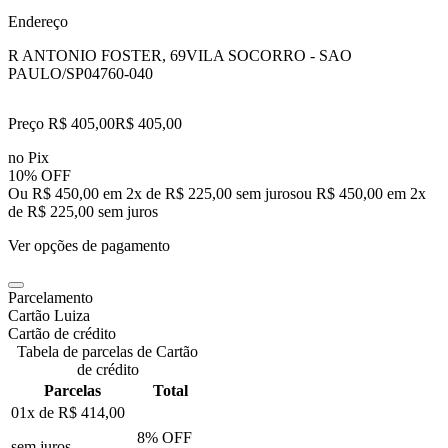
Endereço
R ANTONIO FOSTER, 69
VILA SOCORRO - SAO
PAULO/SP
04760-040
Preço R$ 405,00
R$
405
,
00
no Pix
10% OFF
Ou R$ 450,00 em 2x de R$ 225,00 sem juros
ou
R$ 450,00
em
2
x
de
R$ 225,00
sem juros
Ver opções de pagamento
Parcelamento
Cartão Luiza
Cartão de crédito
Tabela de parcelas de Cartão
de crédito
Parcelas
Total
01x de
R$ 414,00
8
% OFF
sem juros