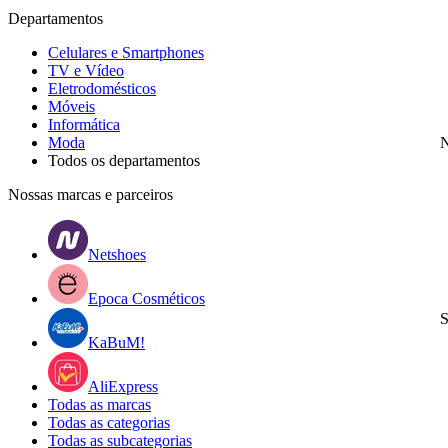
Departamentos
Celulares e Smartphones
TV e Vídeo
Eletrodomésticos
Móveis
Informática
Moda
N
Todos os departamentos
Nossas marcas e parceiros
Netshoes
Epoca Cosméticos
S
KaBuM!
AliExpress
Todas as marcas
Todas as categorias
Todas as subcategorias