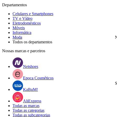
Departamentos
Celulares e Smartphones
TV e Vídeo
Eletrodomésticos
Móveis
Informática
Moda
N
Todos os departamentos
Nossas marcas e parceiros
Netshoes
Epoca Cosméticos
S
KaBuM!
AliExpress
Todas as marcas
Todas as categorias
Todas as subcategorias