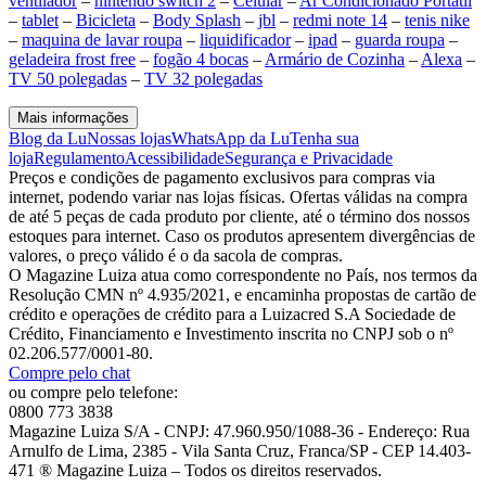
ventilador
–
nintendo switch 2
–
Celular
–
Ar Condicionado Portátil
–
tablet
–
Bicicleta
–
Body Splash
–
jbl
–
redmi note 14
–
tenis nike
–
maquina de lavar roupa
–
liquidificador
–
ipad
–
guarda roupa
–
geladeira frost free
–
fogão 4 bocas
–
Armário de Cozinha
–
Alexa
–
TV 50 polegadas
–
TV 32 polegadas
Mais informações
Blog da Lu
Nossas lojas
WhatsApp da Lu
Tenha sua
loja
Regulamento
Acessibilidade
Segurança e Privacidade
Preços e condições de pagamento exclusivos para compras via
internet, podendo variar nas lojas físicas. Ofertas válidas na compra
de até 5 peças de cada produto por cliente, até o término dos nossos
estoques para internet. Caso os produtos apresentem divergências de
valores, o preço válido é o da sacola de compras.
O Magazine Luiza atua como correspondente no País, nos termos da
Resolução CMN nº 4.935/2021, e encaminha propostas de cartão de
crédito e operações de crédito para a Luizacred S.A Sociedade de
Crédito, Financiamento e Investimento inscrita no CNPJ sob o nº
02.206.577/0001-80.
Compre pelo chat
ou compre pelo telefone:
0800 773 3838
Magazine Luiza S/A - CNPJ: 47.960.950/1088-36 - Endereço: Rua
Arnulfo de Lima, 2385 - Vila Santa Cruz, Franca/SP - CEP 14.403-
471 ® Magazine Luiza – Todos os direitos reservados.