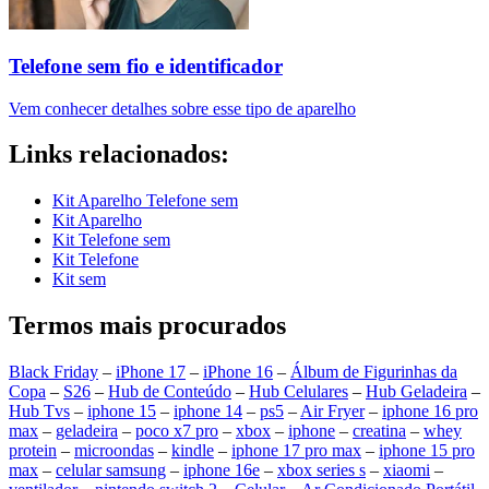
Telefone sem fio e identificador
Vem conhecer detalhes sobre esse tipo de aparelho
Links relacionados:
Kit Aparelho Telefone sem
Kit Aparelho
Kit Telefone sem
Kit Telefone
Kit sem
Termos mais procurados
Black Friday
–
iPhone 17
–
iPhone 16
–
Álbum de Figurinhas da
Copa
–
S26
–
Hub de Conteúdo
–
Hub Celulares
–
Hub Geladeira
–
Hub Tvs
–
iphone 15
–
iphone 14
–
ps5
–
Air Fryer
–
iphone 16 pro
max
–
geladeira
–
poco x7 pro
–
xbox
–
iphone
–
creatina
–
whey
protein
–
microondas
–
kindle
–
iphone 17 pro max
–
iphone 15 pro
max
–
celular samsung
–
iphone 16e
–
xbox series s
–
xiaomi
–