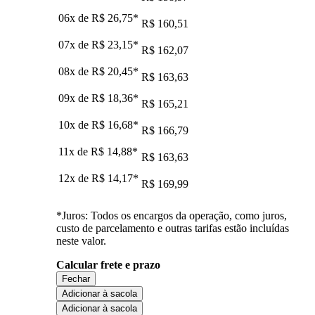
06x de
R$ 26,75
*
R$ 160,51
07x de
R$ 23,15
*
R$ 162,07
08x de
R$ 20,45
*
R$ 163,63
09x de
R$ 18,36
*
R$ 165,21
10x de
R$ 16,68
*
R$ 166,79
11x de
R$ 14,88
*
R$ 163,63
12x de
R$ 14,17
*
R$ 169,99
*Juros: Todos os encargos da operação, como juros,
custo de parcelamento e outras tarifas estão incluídas
neste valor.
Calcular frete e prazo
Fechar
Adicionar à sacola
Adicionar à sacola