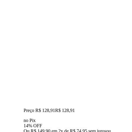
Preço R$ 128,91
R$
128
,
91
no Pix
14% OFF
Ou R$ 149,90 em 2x de R$ 74,95 sem juros
ou