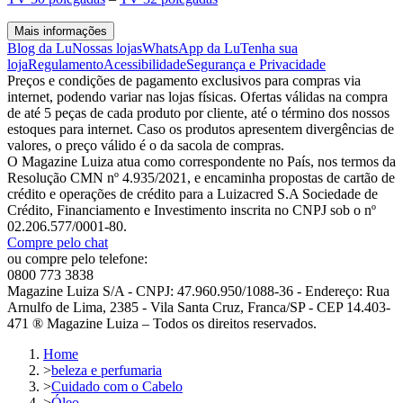
Mais informações
Blog da Lu
Nossas lojas
WhatsApp da Lu
Tenha sua
loja
Regulamento
Acessibilidade
Segurança e Privacidade
Preços e condições de pagamento exclusivos para compras via
internet, podendo variar nas lojas físicas. Ofertas válidas na compra
de até 5 peças de cada produto por cliente, até o término dos nossos
estoques para internet. Caso os produtos apresentem divergências de
valores, o preço válido é o da sacola de compras.
O Magazine Luiza atua como correspondente no País, nos termos da
Resolução CMN nº 4.935/2021, e encaminha propostas de cartão de
crédito e operações de crédito para a Luizacred S.A Sociedade de
Crédito, Financiamento e Investimento inscrita no CNPJ sob o nº
02.206.577/0001-80.
Compre pelo chat
ou compre pelo telefone:
0800 773 3838
Magazine Luiza S/A - CNPJ: 47.960.950/1088-36 - Endereço: Rua
Arnulfo de Lima, 2385 - Vila Santa Cruz, Franca/SP - CEP 14.403-
471 ® Magazine Luiza – Todos os direitos reservados.
Home
>
beleza e perfumaria
>
Cuidado com o Cabelo
>
Óleo