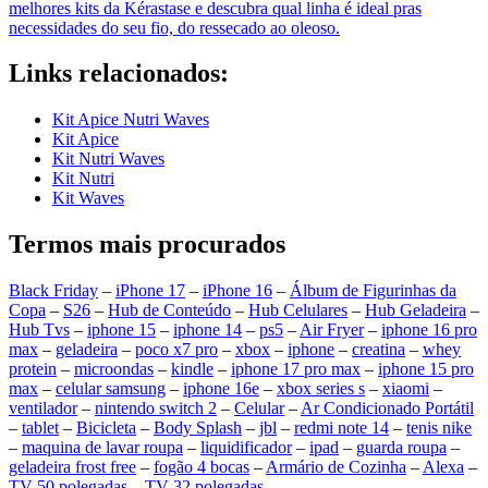
melhores kits da Kérastase e descubra qual linha é ideal pras
necessidades do seu fio, do ressecado ao oleoso.
Links relacionados:
Kit Apice Nutri Waves
Kit Apice
Kit Nutri Waves
Kit Nutri
Kit Waves
Termos mais procurados
Black Friday
–
iPhone 17
–
iPhone 16
–
Álbum de Figurinhas da
Copa
–
S26
–
Hub de Conteúdo
–
Hub Celulares
–
Hub Geladeira
–
Hub Tvs
–
iphone 15
–
iphone 14
–
ps5
–
Air Fryer
–
iphone 16 pro
max
–
geladeira
–
poco x7 pro
–
xbox
–
iphone
–
creatina
–
whey
protein
–
microondas
–
kindle
–
iphone 17 pro max
–
iphone 15 pro
max
–
celular samsung
–
iphone 16e
–
xbox series s
–
xiaomi
–
ventilador
–
nintendo switch 2
–
Celular
–
Ar Condicionado Portátil
–
tablet
–
Bicicleta
–
Body Splash
–
jbl
–
redmi note 14
–
tenis nike
–
maquina de lavar roupa
–
liquidificador
–
ipad
–
guarda roupa
–
geladeira frost free
–
fogão 4 bocas
–
Armário de Cozinha
–
Alexa
–
TV 50 polegadas
–
TV 32 polegadas