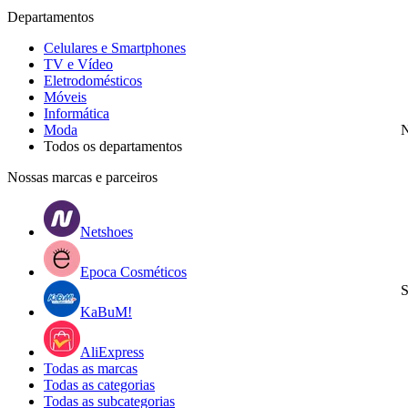
Departamentos
Celulares e Smartphones
TV e Vídeo
Eletrodomésticos
Móveis
Informática
Moda
N
Todos os departamentos
Nossas marcas e parceiros
Netshoes
Epoca Cosméticos
S
KaBuM!
AliExpress
Todas as marcas
Todas as categorias
Todas as subcategorias