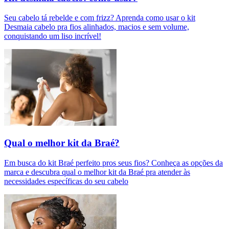
Seu cabelo tá rebelde e com frizz? Aprenda como usar o kit
Desmaia cabelo pra fios alinhados, macios e sem volume,
conquistando um liso incrível!
Qual o melhor kit da Braé?
Em busca do kit Braé perfeito pros seus fios? Conheça as opções da
marca e descubra qual o melhor kit da Braé pra atender às
necessidades específicas do seu cabelo