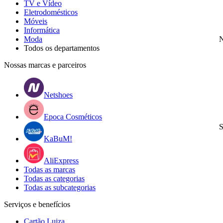
TV e Vídeo
Eletrodomésticos
Móveis
Informática
Moda
N
Todos os departamentos
Nossas marcas e parceiros
Netshoes
Epoca Cosméticos
S
KaBuM!
AliExpress
Todas as marcas
Todas as categorias
Todas as subcategorias
Serviços e benefícios
Cartão Luiza