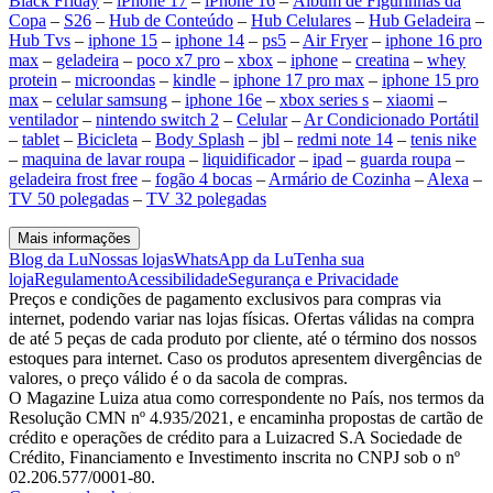
Black Friday
–
iPhone 17
–
iPhone 16
–
Álbum de Figurinhas da
Copa
–
S26
–
Hub de Conteúdo
–
Hub Celulares
–
Hub Geladeira
–
Hub Tvs
–
iphone 15
–
iphone 14
–
ps5
–
Air Fryer
–
iphone 16 pro
max
–
geladeira
–
poco x7 pro
–
xbox
–
iphone
–
creatina
–
whey
protein
–
microondas
–
kindle
–
iphone 17 pro max
–
iphone 15 pro
max
–
celular samsung
–
iphone 16e
–
xbox series s
–
xiaomi
–
ventilador
–
nintendo switch 2
–
Celular
–
Ar Condicionado Portátil
–
tablet
–
Bicicleta
–
Body Splash
–
jbl
–
redmi note 14
–
tenis nike
–
maquina de lavar roupa
–
liquidificador
–
ipad
–
guarda roupa
–
geladeira frost free
–
fogão 4 bocas
–
Armário de Cozinha
–
Alexa
–
TV 50 polegadas
–
TV 32 polegadas
Mais informações
Blog da Lu
Nossas lojas
WhatsApp da Lu
Tenha sua
loja
Regulamento
Acessibilidade
Segurança e Privacidade
Preços e condições de pagamento exclusivos para compras via
internet, podendo variar nas lojas físicas. Ofertas válidas na compra
de até 5 peças de cada produto por cliente, até o término dos nossos
estoques para internet. Caso os produtos apresentem divergências de
valores, o preço válido é o da sacola de compras.
O Magazine Luiza atua como correspondente no País, nos termos da
Resolução CMN nº 4.935/2021, e encaminha propostas de cartão de
crédito e operações de crédito para a Luizacred S.A Sociedade de
Crédito, Financiamento e Investimento inscrita no CNPJ sob o nº
02.206.577/0001-80.