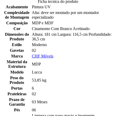
Ficha tecnica do produto
Acabamento
Pintura UV
Complexidade
Alta: deve ser montado por um montador
de Montagem
especializado
Composição
MDP e MDF
Cor
Cinamomo Com Branco Acetinado
Dimensões do
Altura: 181 cm Largura: 116,5 cm Profundidade:
Produto
36,5 cm
Estilo
Moderno
Gavetas
02
Marca
CHF Móveis
Material da
MDP
Estrutura
Modelo
Lucca
Peso do
53,85 kg
Produto
Portas
6
Prateleiras
02
Prazo de
03 Meses
Garantia
Pés
06
Limpeza com pano macio e levemente