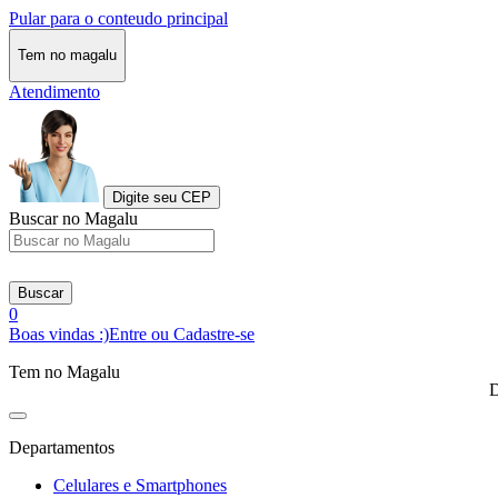
Pular para o conteudo principal
Tem no magalu
Atendimento
Digite seu CEP
Buscar no Magalu
Buscar
0
Boas vindas :)
Entre ou Cadastre-se
Tem no Magalu
D
Departamentos
Celulares e Smartphones