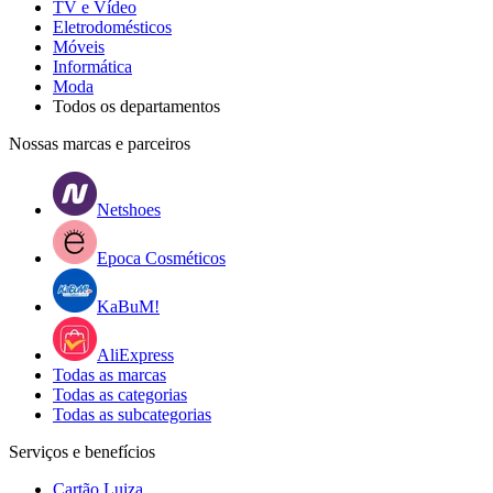
TV e Vídeo
Eletrodomésticos
Móveis
Informática
Moda
Todos os departamentos
Nossas marcas e parceiros
Netshoes
Epoca Cosméticos
KaBuM!
AliExpress
Todas as marcas
Todas as categorias
Todas as subcategorias
Serviços e benefícios
Cartão Luiza