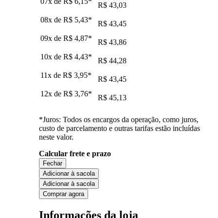
07x de
R$ 6,15
*
R$ 43,03
08x de
R$ 5,43
*
R$ 43,45
09x de
R$ 4,87
*
R$ 43,86
10x de
R$ 4,43
*
R$ 44,28
11x de
R$ 3,95
*
R$ 43,45
12x de
R$ 3,76
*
R$ 45,13
*Juros: Todos os encargos da operação, como juros,
custo de parcelamento e outras tarifas estão incluídas
neste valor.
Calcular frete e prazo
Fechar
Adicionar à sacola
Adicionar à sacola
Comprar agora
Informações da loja