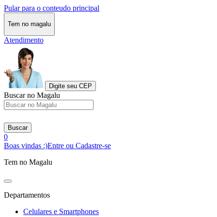
Pular para o conteudo principal
Tem no magalu
Atendimento
Digite seu CEP
Buscar no Magalu
Buscar
0
Boas vindas :)
Entre ou Cadastre-se
Tem no Magalu
Departamentos
Celulares e Smartphones