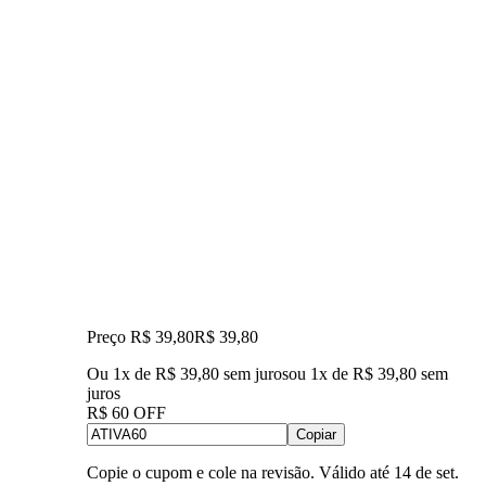
Preço R$ 39,80
R$
39
,
80
Ou 1x de R$ 39,80 sem juros
ou
1
x de
R$ 39,80
sem
juros
R$ 60 OFF
Copiar
Copie o cupom e cole na revisão. Válido até
14 de set
.