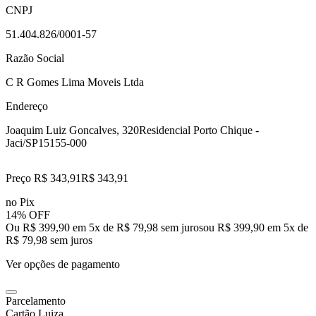
CNPJ
51.404.826/0001-57
Razão Social
C R Gomes Lima Moveis Ltda
Endereço
Joaquim Luiz Goncalves, 320
Residencial Porto Chique -
Jaci/SP
15155-000
Preço R$ 343,91
R$
343
,
91
no Pix
14% OFF
Ou R$ 399,90 em 5x de R$ 79,98 sem juros
ou
R$ 399,90
em
5
x de
R$ 79,98
sem juros
Ver opções de pagamento
Parcelamento
Cartão Luiza