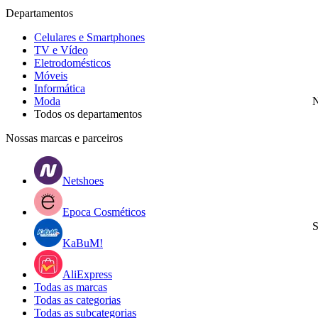
Departamentos
Celulares e Smartphones
TV e Vídeo
Eletrodomésticos
Móveis
Informática
Moda
N
Todos os departamentos
Nossas marcas e parceiros
Netshoes
Epoca Cosméticos
S
KaBuM!
AliExpress
Todas as marcas
Todas as categorias
Todas as subcategorias