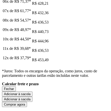
06x de
R$ 71,37
*
R$ 428,21
07x de
R$ 61,77
*
R$ 432,36
08x de
R$ 54,57
*
R$ 436,53
09x de
R$ 48,97
*
R$ 440,73
10x de
R$ 44,50
*
R$ 444,96
11x de
R$ 39,68
*
R$ 436,53
12x de
R$ 37,79
*
R$ 453,49
*Juros: Todos os encargos da operação, como juros, custo de
parcelamento e outras tarifas estão incluídas neste valor.
Calcular frete e prazo
Fechar
Adicionar à sacola
Adicionar à sacola
Comprar agora