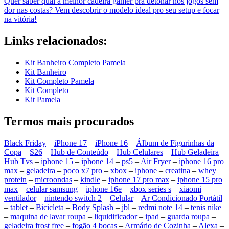
Quer saber qual a melhor cadeira gamer pra detonar nos jogos sem
dor nas costas? Vem descobrir o modelo ideal pro seu setup e focar
na vitória!
Links relacionados:
Kit Banheiro Completo Pamela
Kit Banheiro
Kit Completo Pamela
Kit Completo
Kit Pamela
Termos mais procurados
Black Friday
–
iPhone 17
–
iPhone 16
–
Álbum de Figurinhas da
Copa
–
S26
–
Hub de Conteúdo
–
Hub Celulares
–
Hub Geladeira
–
Hub Tvs
–
iphone 15
–
iphone 14
–
ps5
–
Air Fryer
–
iphone 16 pro
max
–
geladeira
–
poco x7 pro
–
xbox
–
iphone
–
creatina
–
whey
protein
–
microondas
–
kindle
–
iphone 17 pro max
–
iphone 15 pro
max
–
celular samsung
–
iphone 16e
–
xbox series s
–
xiaomi
–
ventilador
–
nintendo switch 2
–
Celular
–
Ar Condicionado Portátil
–
tablet
–
Bicicleta
–
Body Splash
–
jbl
–
redmi note 14
–
tenis nike
–
maquina de lavar roupa
–
liquidificador
–
ipad
–
guarda roupa
–
geladeira frost free
–
fogão 4 bocas
–
Armário de Cozinha
–
Alexa
–