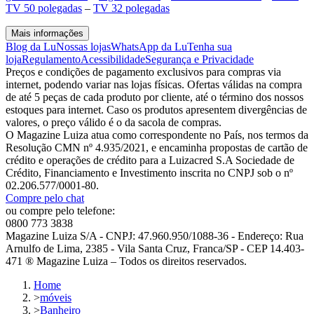
TV 50 polegadas
–
TV 32 polegadas
Mais informações
Blog da Lu
Nossas lojas
WhatsApp da Lu
Tenha sua
loja
Regulamento
Acessibilidade
Segurança e Privacidade
Preços e condições de pagamento exclusivos para compras via
internet, podendo variar nas lojas físicas. Ofertas válidas na compra
de até 5 peças de cada produto por cliente, até o término dos nossos
estoques para internet. Caso os produtos apresentem divergências de
valores, o preço válido é o da sacola de compras.
O Magazine Luiza atua como correspondente no País, nos termos da
Resolução CMN nº 4.935/2021, e encaminha propostas de cartão de
crédito e operações de crédito para a Luizacred S.A Sociedade de
Crédito, Financiamento e Investimento inscrita no CNPJ sob o nº
02.206.577/0001-80.
Compre pelo chat
ou compre pelo telefone:
0800 773 3838
Magazine Luiza S/A - CNPJ: 47.960.950/1088-36 - Endereço: Rua
Arnulfo de Lima, 2385 - Vila Santa Cruz, Franca/SP - CEP 14.403-
471 ® Magazine Luiza – Todos os direitos reservados.
Home
>
móveis
>
Banheiro