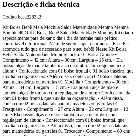
Descrição e ficha técnica
Código
beea2283k3
Kit Bolsa Bebê Mala Mochila Saída Maternidade Menino Menina -
Bambinelli O Kit Bolsa Bebê Saída Maternidade Mommy foi criado
especialmente para deixar o dia a dia da mamãe mais prático,
confortável e funcional. Além de serem super charmosas. Esse Kit
acomoda tudo que é necessário para o seu bebê! Nesse Kit Bolsa
Bebê Saída Maternidade Mommy inclui: 01 Bolsa Grande •
Comprimento – 42 cm; Altura – 30 cm; Largura – 15 cm. • Ela
possui alças de mão e também alça de ombro com regulagem de
altura; • Confeccionada com 01 bolso frontal e 01 bolso traseiro, que
auxilia na organização • Além disso, conta com 02 bolsos laterais
para mamadeiras ou garrafas 01 Mochila • Comprimento – 30 cm;
Altura – 34 cm; Largura – 15 cm. • Ela possui alça de mão e
também alças de ombro com regulagem de altura; • Confeccionada
com 01 bolso frontal, que auxilia na organização; • Além disso,
conta com 02 bolsos laterais para mamadeiras ou garrafas 01
Frasqueira • Comprimento – 27 cm; Altura – 22 cm; Largura – 12
cm. • Ela possui alças de mão e também alça de ombro com
regulagem de altura; • Confeccionada com 01 bolso frontal, que
auxilia na organização; • Além disso, conta com 02 bolsos laterais
para mamadeiras ou garrafas 01 Trocador • Comprimento – 60 cm;