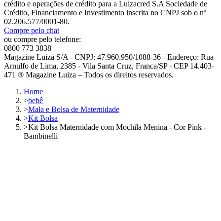
crédito e operações de crédito para a Luizacred S.A Sociedade de
Crédito, Financiamento e Investimento inscrita no CNPJ sob o nº
02.206.577/0001-80.
Compre pelo chat
ou compre pelo telefone:
0800 773 3838
Magazine Luiza S/A - CNPJ: 47.960.950/1088-36 - Endereço: Rua
Arnulfo de Lima, 2385 - Vila Santa Cruz, Franca/SP - CEP 14.403-
471 ® Magazine Luiza – Todos os direitos reservados.
Home
>
bebê
>
Mala e Bolsa de Maternidade
>
Kit Bolsa
>
Kit Bolsa Maternidade com Mochila Menina - Cor Pink -
Bambinelli