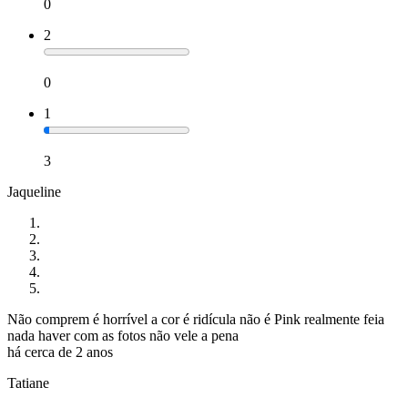
0
2
0
1
3
Jaqueline
Não comprem é horrível a cor é ridícula não é Pink realmente feia
nada haver com as fotos não vele a pena
há cerca de 2 anos
Tatiane