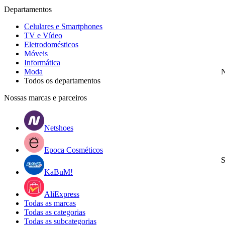
Departamentos
Celulares e Smartphones
TV e Vídeo
Eletrodomésticos
Móveis
Informática
Moda
N
Todos os departamentos
Nossas marcas e parceiros
Netshoes
Epoca Cosméticos
S
KaBuM!
AliExpress
Todas as marcas
Todas as categorias
Todas as subcategorias