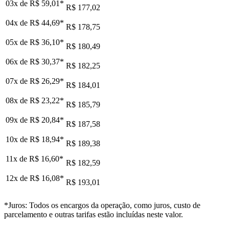
03x de
R$ 59,01
*
R$ 177,02
04x de
R$ 44,69
*
R$ 178,75
05x de
R$ 36,10
*
R$ 180,49
06x de
R$ 30,37
*
R$ 182,25
07x de
R$ 26,29
*
R$ 184,01
08x de
R$ 23,22
*
R$ 185,79
09x de
R$ 20,84
*
R$ 187,58
10x de
R$ 18,94
*
R$ 189,38
11x de
R$ 16,60
*
R$ 182,59
12x de
R$ 16,08
*
R$ 193,01
*Juros: Todos os encargos da operação, como juros, custo de
parcelamento e outras tarifas estão incluídas neste valor.