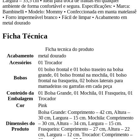
Largura – 35,5 cm • Ideal para troca de fraldas em qualquer
ambiente de forma confortável e segura. Especificações: • Marca:
Bambinelli • Modelo: Mommy • Confeccionada em manta matelassê
• Forro impermeável branco • Fácil de limpar • Acabamento em
metal dourado
Ficha Técnica
Ficha tecnica do produto
Acabamento
metal dourado
Acessórios
01 Trocador
01 bolso frontal e 01 bolso traseiro na bolsa
grande, 01 bolso frontal na mochila, 01 bolso
Bolsos
frontal na frasqueira, 02 bolsos laterais para
mamadeiras ou garrafas em cada peça
Conteúdo da
01 Bolsa Grande, 01 Mochila, 01 Frasqueira, 01
Embalagem
Trocador
Cor
Pink
Bolsa Grande: Comprimento – 42 cm, Altura –
30 cm, Largura – 15 cm. Mochila: Comprimento
Dimensões do
– 30 cm, Altura – 34 cm, Largura – 15 cm.
Produto
Frasqueira: Comprimento – 27 cm, Altura – 22
cm, Largura – 12 cm. Trocador: Comprimento –