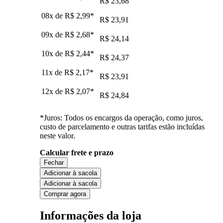
R$ 23,68
08x de
R$ 2,99
*
R$ 23,91
09x de
R$ 2,68
*
R$ 24,14
10x de
R$ 2,44
*
R$ 24,37
11x de
R$ 2,17
*
R$ 23,91
12x de
R$ 2,07
*
R$ 24,84
*Juros: Todos os encargos da operação, como juros,
custo de parcelamento e outras tarifas estão incluídas
neste valor.
Calcular frete e prazo
Fechar
Adicionar à sacola
Adicionar à sacola
Comprar agora
Informações da loja