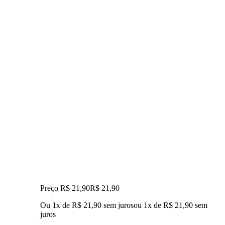
Preço R$ 21,90
R$
21
,
90
Ou 1x de R$ 21,90 sem juros
ou
1
x de
R$ 21,90
sem
juros