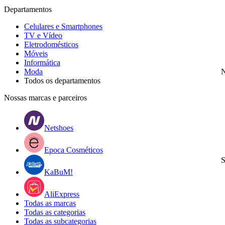
Departamentos
Celulares e Smartphones
TV e Vídeo
Eletrodomésticos
Móveis
Informática
Moda
N
Todos os departamentos
Nossas marcas e parceiros
Netshoes
Epoca Cosméticos
S
KaBuM!
AliExpress
Todas as marcas
Todas as categorias
Todas as subcategorias