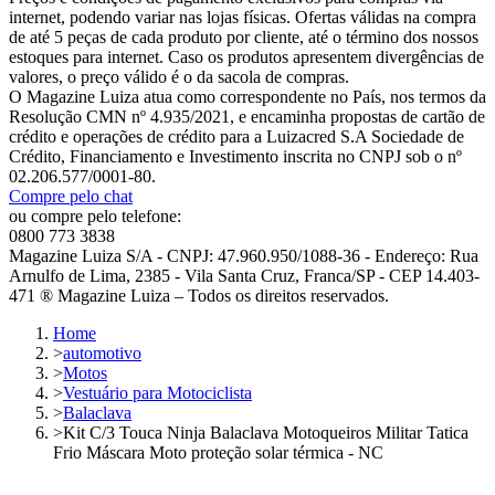
internet, podendo variar nas lojas físicas. Ofertas válidas na compra
de até 5 peças de cada produto por cliente, até o término dos nossos
estoques para internet. Caso os produtos apresentem divergências de
valores, o preço válido é o da sacola de compras.
O Magazine Luiza atua como correspondente no País, nos termos da
Resolução CMN nº 4.935/2021, e encaminha propostas de cartão de
crédito e operações de crédito para a Luizacred S.A Sociedade de
Crédito, Financiamento e Investimento inscrita no CNPJ sob o nº
02.206.577/0001-80.
Compre pelo chat
ou compre pelo telefone:
0800 773 3838
Magazine Luiza S/A - CNPJ: 47.960.950/1088-36 - Endereço: Rua
Arnulfo de Lima, 2385 - Vila Santa Cruz, Franca/SP - CEP 14.403-
471 ® Magazine Luiza – Todos os direitos reservados.
Home
>
automotivo
>
Motos
>
Vestuário para Motociclista
>
Balaclava
>
Kit C/3 Touca Ninja Balaclava Motoqueiros Militar Tatica
Frio Máscara Moto proteção solar térmica - NC