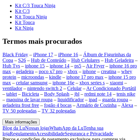
Kit C/3 Touca Ninja
Kit C/3
Kit Touca Ninja
Kit Touca
Kit Ninja
Termos mais procurados
Black Friday
–
iPhone 17
–
iPhone 16
–
Álbum de Figurinhas da
Copa
–
S26
–
Hub de Conteúdo
–
Hub Celulares
–
Hub Geladeira
–
Hub Tvs
–
iphone 15
–
iphone 14
–
ps5
–
Air Fryer
–
iphone 16 pro
max
–
geladeira
–
poco x7 pro
–
xbox
–
iphone
–
creatina
–
whey
protein
–
microondas
–
kindle
–
iphone 17 pro max
–
iphone 15 pro
max
–
celular samsung
–
iphone 16e
–
xbox series s
–
xiaomi
–
ventilador
–
nintendo switch 2
–
Celular
–
Ar Condicionado Portátil
–
tablet
–
Bicicleta
–
Body Splash
–
jbl
–
redmi note 14
–
tenis nike
–
maquina de lavar roupa
–
liquidificador
–
ipad
–
guarda roupa
–
geladeira frost free
–
fogão 4 bocas
–
Armário de Cozinha
–
Alexa
–
TV 50 polegadas
–
TV 32 polegadas
Mais informações
Blog da Lu
Nossas lojas
WhatsApp da Lu
Tenha sua
loja
Regulamento
Acessibilidade
Segurança e Privacidade
Preços e condições de pagamento exclusivos para compras via