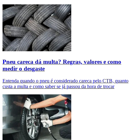
Pneu careca dá multa? Regras, valores e como
medir o desgaste
Entenda quando o pneu é considerado careca pelo CTB, quanto
custa a multa e como saber se já passou da hora de trocar