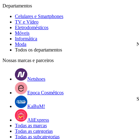
Departamentos
Celulares e Smartphones
TV e Vídeo
Eletrodomésticos
Móveis
Informática
Moda
N
Todos os departamentos
Nossas marcas e parceiros
Netshoes
Epoca Cosméticos
S
KaBuM!
AliExpress
Todas as marcas
Todas as categorias
Todas as subcategorias