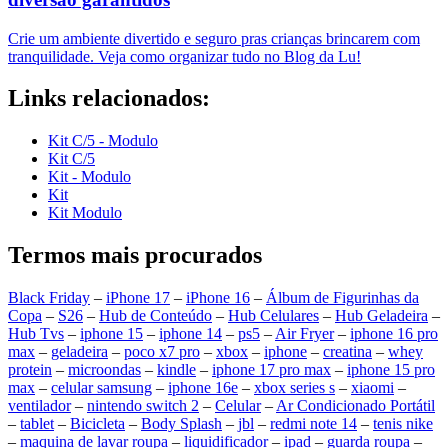
Crie um ambiente divertido e seguro pras crianças brincarem com
tranquilidade. Veja como organizar tudo no Blog da Lu!
Links relacionados:
Kit C/5 - Modulo
Kit C/5
Kit - Modulo
Kit
Kit Modulo
Termos mais procurados
Black Friday
–
iPhone 17
–
iPhone 16
–
Álbum de Figurinhas da
Copa
–
S26
–
Hub de Conteúdo
–
Hub Celulares
–
Hub Geladeira
–
Hub Tvs
–
iphone 15
–
iphone 14
–
ps5
–
Air Fryer
–
iphone 16 pro
max
–
geladeira
–
poco x7 pro
–
xbox
–
iphone
–
creatina
–
whey
protein
–
microondas
–
kindle
–
iphone 17 pro max
–
iphone 15 pro
max
–
celular samsung
–
iphone 16e
–
xbox series s
–
xiaomi
–
ventilador
–
nintendo switch 2
–
Celular
–
Ar Condicionado Portátil
–
tablet
–
Bicicleta
–
Body Splash
–
jbl
–
redmi note 14
–
tenis nike
–
maquina de lavar roupa
–
liquidificador
–
ipad
–
guarda roupa
–