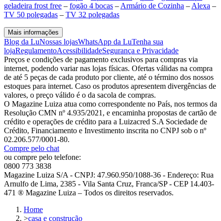
geladeira frost free
–
fogão 4 bocas
–
Armário de Cozinha
–
Alexa
–
TV 50 polegadas
–
TV 32 polegadas
Mais informações
Blog da Lu
Nossas lojas
WhatsApp da Lu
Tenha sua
loja
Regulamento
Acessibilidade
Segurança e Privacidade
Preços e condições de pagamento exclusivos para compras via
internet, podendo variar nas lojas físicas. Ofertas válidas na compra
de até 5 peças de cada produto por cliente, até o término dos nossos
estoques para internet. Caso os produtos apresentem divergências de
valores, o preço válido é o da sacola de compras.
O Magazine Luiza atua como correspondente no País, nos termos da
Resolução CMN nº 4.935/2021, e encaminha propostas de cartão de
crédito e operações de crédito para a Luizacred S.A Sociedade de
Crédito, Financiamento e Investimento inscrita no CNPJ sob o nº
02.206.577/0001-80.
Compre pelo chat
ou compre pelo telefone:
0800 773 3838
Magazine Luiza S/A - CNPJ: 47.960.950/1088-36 - Endereço: Rua
Arnulfo de Lima, 2385 - Vila Santa Cruz, Franca/SP - CEP 14.403-
471 ® Magazine Luiza – Todos os direitos reservados.
Home
>
casa e construção