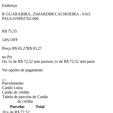
Endereço
R GUARABIRA, 254
JARDIM CACHOEIRA - SAO
PAULO/SP
02762-060
R$ 75,55
14% OFF
Preço R$ 65,27
R$
65
,
27
no Pix
Ou 1x de R$ 72,52 sem juros
ou
1
x de
R$ 72,52
sem juros
Ver opções de pagamento
Parcelamento
Cartão Luiza
Cartão de crédito
Tabela de parcelas de Cartão
de crédito
Parcelas
Total
01x de
R$ 72,52