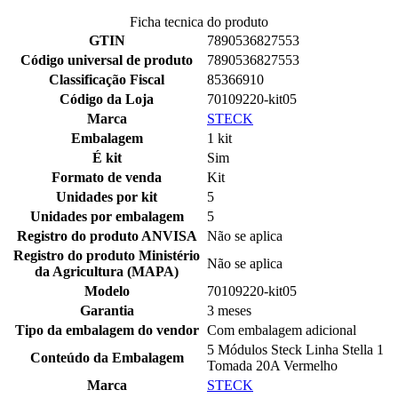
Ficha tecnica do produto
GTIN
7890536827553
Código universal de produto
7890536827553
Classificação Fiscal
85366910
Código da Loja
70109220-kit05
Marca
STECK
Embalagem
1 kit
É kit
Sim
Formato de venda
Kit
Unidades por kit
5
Unidades por embalagem
5
Registro do produto ANVISA
Não se aplica
Registro do produto Ministério
Não se aplica
da Agricultura (MAPA)
Modelo
70109220-kit05
Garantia
3 meses
Tipo da embalagem do vendor
Com embalagem adicional
5 Módulos Steck Linha Stella 1
Conteúdo da Embalagem
Tomada 20A Vermelho
Marca
STECK