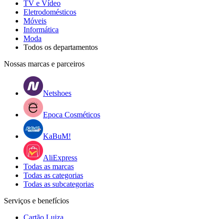
TV e Vídeo
Eletrodomésticos
Móveis
Informática
Moda
Todos os departamentos
Nossas marcas e parceiros
Netshoes
Epoca Cosméticos
KaBuM!
AliExpress
Todas as marcas
Todas as categorias
Todas as subcategorias
Serviços e benefícios
Cartão Luiza