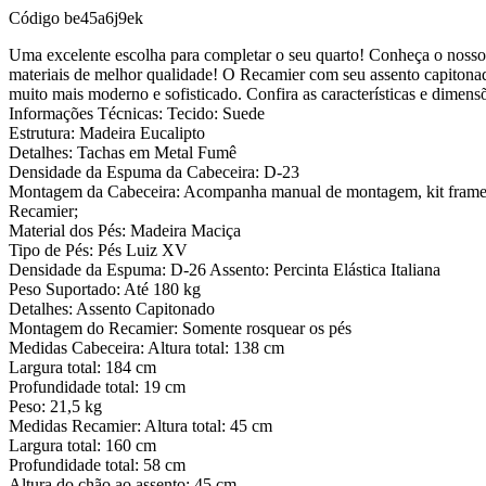
Código
be45a6j9ek
Uma excelente escolha para completar o seu quarto! Conheça o nosso
materiais de melhor qualidade! O Recamier com seu assento capitonad
muito mais moderno e sofisticado. Confira as características e dimens
Informações Técnicas: Tecido: Suede
Estrutura: Madeira Eucalipto
Detalhes: Tachas em Metal Fumê
Densidade da Espuma da Cabeceira: D-23
Montagem da Cabeceira: Acompanha manual de montagem, kit frame 
Recamier;
Material dos Pés: Madeira Maciça
Tipo de Pés: Pés Luiz XV
Densidade da Espuma: D-26 Assento: Percinta Elástica Italiana
Peso Suportado: Até 180 kg
Detalhes: Assento Capitonado
Montagem do Recamier: Somente rosquear os pés
Medidas Cabeceira: Altura total: 138 cm
Largura total: 184 cm
Profundidade total: 19 cm
Peso: 21,5 kg
Medidas Recamier: Altura total: 45 cm
Largura total: 160 cm
Profundidade total: 58 cm
Altura do chão ao assento: 45 cm