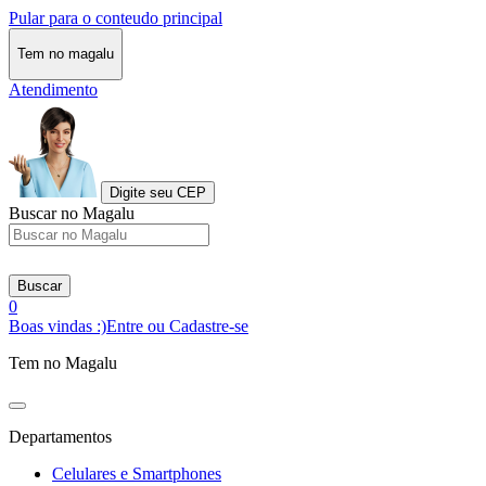
Pular para o conteudo principal
Tem no magalu
Atendimento
Digite seu CEP
Buscar no Magalu
Buscar
0
Boas vindas :)
Entre ou Cadastre-se
Tem no Magalu
Departamentos
Celulares e Smartphones