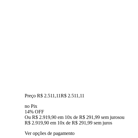
Preço R$ 2.511,11
R$
2.511
,
11
no Pix
14% OFF
Ou R$ 2.919,90 em 10x de R$ 291,99 sem juros
ou
R$ 2.919,90
em
10
x de
R$ 291,99
sem juros
Ver opções de pagamento