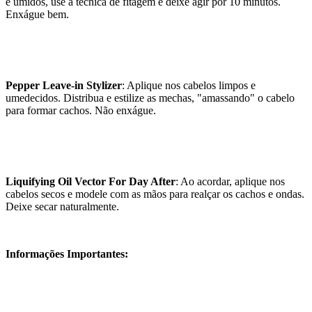
e úmidos, use a técnica de fitagem e deixe agir por 10 minutos.
Enxágue bem.
Pepper Leave-in Stylizer
: Aplique nos cabelos limpos e
umedecidos. Distribua e estilize as mechas, "amassando" o cabelo
para formar cachos. Não enxágue.
Liquifying Oil Vector For Day After
: Ao acordar, aplique nos
cabelos secos e modele com as mãos para realçar os cachos e ondas.
Deixe secar naturalmente.
Informações Importantes: