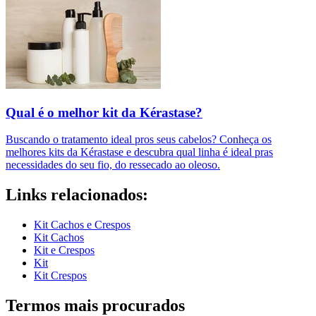
Qual é o melhor kit da Kérastase?
Buscando o tratamento ideal pros seus cabelos? Conheça os
melhores kits da Kérastase e descubra qual linha é ideal pras
necessidades do seu fio, do ressecado ao oleoso.
Links relacionados:
Kit Cachos e Crespos
Kit Cachos
Kit e Crespos
Kit
Kit Crespos
Termos mais procurados