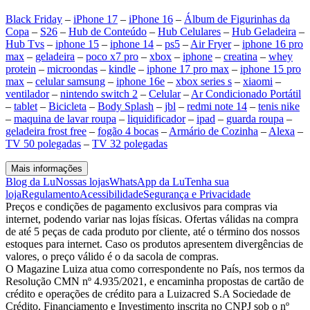
Black Friday
–
iPhone 17
–
iPhone 16
–
Álbum de Figurinhas da
Copa
–
S26
–
Hub de Conteúdo
–
Hub Celulares
–
Hub Geladeira
–
Hub Tvs
–
iphone 15
–
iphone 14
–
ps5
–
Air Fryer
–
iphone 16 pro
max
–
geladeira
–
poco x7 pro
–
xbox
–
iphone
–
creatina
–
whey
protein
–
microondas
–
kindle
–
iphone 17 pro max
–
iphone 15 pro
max
–
celular samsung
–
iphone 16e
–
xbox series s
–
xiaomi
–
ventilador
–
nintendo switch 2
–
Celular
–
Ar Condicionado Portátil
–
tablet
–
Bicicleta
–
Body Splash
–
jbl
–
redmi note 14
–
tenis nike
–
maquina de lavar roupa
–
liquidificador
–
ipad
–
guarda roupa
–
geladeira frost free
–
fogão 4 bocas
–
Armário de Cozinha
–
Alexa
–
TV 50 polegadas
–
TV 32 polegadas
Mais informações
Blog da Lu
Nossas lojas
WhatsApp da Lu
Tenha sua
loja
Regulamento
Acessibilidade
Segurança e Privacidade
Preços e condições de pagamento exclusivos para compras via
internet, podendo variar nas lojas físicas. Ofertas válidas na compra
de até 5 peças de cada produto por cliente, até o término dos nossos
estoques para internet. Caso os produtos apresentem divergências de
valores, o preço válido é o da sacola de compras.
O Magazine Luiza atua como correspondente no País, nos termos da
Resolução CMN nº 4.935/2021, e encaminha propostas de cartão de
crédito e operações de crédito para a Luizacred S.A Sociedade de
Crédito, Financiamento e Investimento inscrita no CNPJ sob o nº