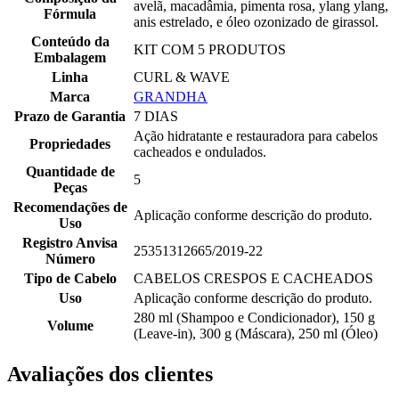
avelã, macadâmia, pimenta rosa, ylang ylang,
Fórmula
anis estrelado, e óleo ozonizado de girassol.
Conteúdo da
KIT COM 5 PRODUTOS
Embalagem
Linha
CURL & WAVE
Marca
GRANDHA
Prazo de Garantia
7 DIAS
Ação hidratante e restauradora para cabelos
Propriedades
cacheados e ondulados.
Quantidade de
5
Peças
Recomendações de
Aplicação conforme descrição do produto.
Uso
Registro Anvisa
25351312665/2019-22
Número
Tipo de Cabelo
CABELOS CRESPOS E CACHEADOS
Uso
Aplicação conforme descrição do produto.
280 ml (Shampoo e Condicionador), 150 g
Volume
(Leave-in), 300 g (Máscara), 250 ml (Óleo)
Avaliações dos clientes