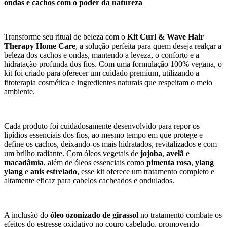
ondas e cachos com o poder da natureza
Transforme seu ritual de beleza com o
Kit Curl & Wave Hair
Therapy Home Care
, a solução perfeita para quem deseja realçar a
beleza dos cachos e ondas, mantendo a leveza, o conforto e a
hidratação profunda dos fios. Com uma formulação 100% vegana, o
kit foi criado para oferecer um cuidado premium, utilizando a
fitoterapia cosmética e ingredientes naturais que respeitam o meio
ambiente.
Cada produto foi cuidadosamente desenvolvido para repor os
lipídios essenciais dos fios, ao mesmo tempo em que protege e
define os cachos, deixando-os mais hidratados, revitalizados e com
um brilho radiante. Com óleos vegetais de
jojoba
,
avelã
e
macadâmia
, além de óleos essenciais como
pimenta rosa
,
ylang
ylang
e
anis estrelado
, esse kit oferece um tratamento completo e
altamente eficaz para cabelos cacheados e ondulados.
A inclusão do
óleo ozonizado de girassol
no tratamento combate os
efeitos do estresse oxidativo no couro cabeludo, promovendo