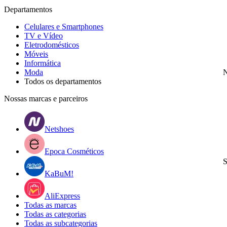
Departamentos
Celulares e Smartphones
TV e Vídeo
Eletrodomésticos
Móveis
Informática
Moda
N
Todos os departamentos
Nossas marcas e parceiros
Netshoes
Epoca Cosméticos
S
KaBuM!
AliExpress
Todas as marcas
Todas as categorias
Todas as subcategorias