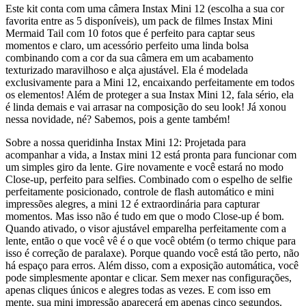
Este kit conta com uma câmera Instax Mini 12 (escolha a sua cor
favorita entre as 5 disponíveis), um pack de filmes Instax Mini
Mermaid Tail com 10 fotos que é perfeito para captar seus
momentos e claro, um acessório perfeito uma linda bolsa
combinando com a cor da sua câmera em um acabamento
texturizado maravilhoso e alça ajustável. Ela é modelada
exclusivamente para a Mini 12, encaixando perfeitamente em todos
os elementos! Além de proteger a sua Instax Mini 12, fala sério, ela
é linda demais e vai arrasar na composição do seu look! Já xonou
nessa novidade, né? Sabemos, pois a gente também!
Sobre a nossa queridinha Instax Mini 12: Projetada para
acompanhar a vida, a Instax mini 12 está pronta para funcionar com
um simples giro da lente. Gire novamente e você estará no modo
Close-up, perfeito para selfies. Combinado com o espelho de selfie
perfeitamente posicionado, controle de flash automático e mini
impressões alegres, a mini 12 é extraordinária para capturar
momentos. Mas isso não é tudo em que o modo Close-up é bom.
Quando ativado, o visor ajustável emparelha perfeitamente com a
lente, então o que você vê é o que você obtém (o termo chique para
isso é correção de paralaxe). Porque quando você está tão perto, não
há espaço para erros. Além disso, com a exposição automática, você
pode simplesmente apontar e clicar. Sem mexer nas configurações,
apenas cliques únicos e alegres todas as vezes. E com isso em
mente, sua mini impressão aparecerá em apenas cinco segundos.