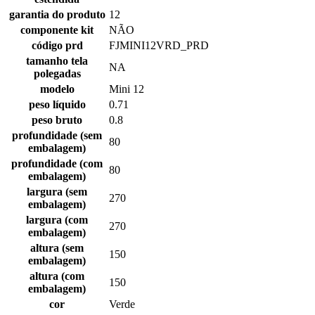
garantia do produto
12
componente kit
NÃO
código prd
FJMINI12VRD_PRD
tamanho tela
NA
polegadas
modelo
Mini 12
peso líquido
0.71
peso bruto
0.8
profundidade (sem
80
embalagem)
profundidade (com
80
embalagem)
largura (sem
270
embalagem)
largura (com
270
embalagem)
altura (sem
150
embalagem)
altura (com
150
embalagem)
cor
Verde