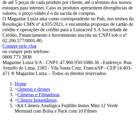
de até 5 peças de cada produto por cliente, até o término dos nossos
estoques para internet. Caso os produtos apresentem divergências de
valores, o preço válido é o da sacola de compras.
O Magazine Luiza atua como correspondente no País, nos termos da
Resolução CMN nº 4.935/2021, e encaminha propostas de cartão de
crédito e operações de crédito para a Luizacred S.A Sociedade de
Crédito, Financiamento e Investimento inscrita no CNPJ sob o nº
02.206.577/0001-80.
Compre pelo chat
ou compre pelo telefone:
0800 773 3838
Magazine Luiza S/A - CNPJ: 47.960.950/1088-36 - Endereço: Rua
Arnulfo de Lima, 2385 - Vila Santa Cruz, Franca/SP - CEP 14.403-
471 ® Magazine Luiza – Todos os direitos reservados.
Home
>
câmeras e drones
>
Câmeras e Filmadoras
>
Câmera Instantâneas
>
Kit Câmera Analógica Fujifilm Instax Mini 12 Verde
Mermaid com Bolsa e Pack com 10 Filmes