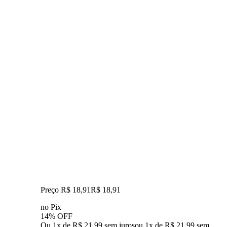
Preço R$ 18,91
R$
18
,
91
no Pix
14% OFF
Ou 1x de R$ 21,99 sem juros
ou
1
x de
R$ 21,99
sem