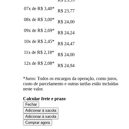
07x de
R$ 3,40
*
R$ 23,77
08x de
R$ 3,00
*
R$ 24,00
09x de
R$ 2,69
*
R$ 24,24
10x de
R$ 2,45
*
R$ 24,47
11x de
R$ 2,18
*
R$ 24,00
12x de
R$ 2,08
*
R$ 24,94
*Juros: Todos os encargos da operação, como juros,
custo de parcelamento e outras tarifas estão incluídas
neste valor.
Calcular frete e prazo
Fechar
Adicionar à sacola
Adicionar à sacola
Comprar agora