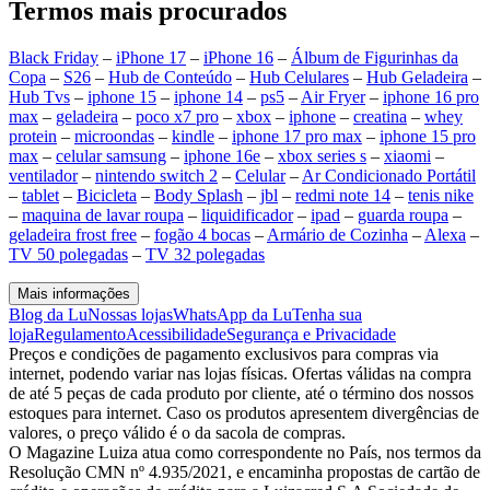
Termos mais procurados
Black Friday
–
iPhone 17
–
iPhone 16
–
Álbum de Figurinhas da
Copa
–
S26
–
Hub de Conteúdo
–
Hub Celulares
–
Hub Geladeira
–
Hub Tvs
–
iphone 15
–
iphone 14
–
ps5
–
Air Fryer
–
iphone 16 pro
max
–
geladeira
–
poco x7 pro
–
xbox
–
iphone
–
creatina
–
whey
protein
–
microondas
–
kindle
–
iphone 17 pro max
–
iphone 15 pro
max
–
celular samsung
–
iphone 16e
–
xbox series s
–
xiaomi
–
ventilador
–
nintendo switch 2
–
Celular
–
Ar Condicionado Portátil
–
tablet
–
Bicicleta
–
Body Splash
–
jbl
–
redmi note 14
–
tenis nike
–
maquina de lavar roupa
–
liquidificador
–
ipad
–
guarda roupa
–
geladeira frost free
–
fogão 4 bocas
–
Armário de Cozinha
–
Alexa
–
TV 50 polegadas
–
TV 32 polegadas
Mais informações
Blog da Lu
Nossas lojas
WhatsApp da Lu
Tenha sua
loja
Regulamento
Acessibilidade
Segurança e Privacidade
Preços e condições de pagamento exclusivos para compras via
internet, podendo variar nas lojas físicas. Ofertas válidas na compra
de até 5 peças de cada produto por cliente, até o término dos nossos
estoques para internet. Caso os produtos apresentem divergências de
valores, o preço válido é o da sacola de compras.
O Magazine Luiza atua como correspondente no País, nos termos da
Resolução CMN nº 4.935/2021, e encaminha propostas de cartão de