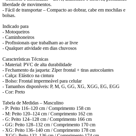
liberdade de movimentos.
- Fácil de transportar – Compacto ao dobrar, cabe em mochilas e
bolsas.
Indicado para
- Motoqueiros
- Caminhoneiros
- Profissionais que trabalham ao ar livre
- Qualquer atividade em dias chuvosos
Características Técnicas
- Material: PVC de alta durabilidade
- Fechamento da jaqueta: Zíper frontal + tiras autocolantes
- Calça: Elástico na cintura
- Bolso: Frontal impermeável para celular
- Tamanhos disponíveis: P, M, G, GG, XG, XGG, EG, EGG
- Cor: Preto
Tabela de Medidas – Masculino
- P: Peito 116–120 cm / Comprimento 158 cm
- M: Peito 120–124 cm / Comprimento 162 cm
- G: Peito 124–128 cm / Comprimento 166 cm
- GG: Peito 128–132 cm / Comprimento 170 cm
- XG: Peito 136–140 cm / Comprimento 178 cm
- XGG: Peito 132–136 cm / Comprimento 174 cm