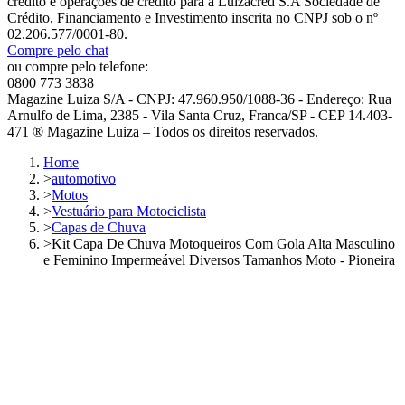
crédito e operações de crédito para a Luizacred S.A Sociedade de
Crédito, Financiamento e Investimento inscrita no CNPJ sob o nº
02.206.577/0001-80.
Compre pelo chat
ou compre pelo telefone:
0800 773 3838
Magazine Luiza S/A - CNPJ: 47.960.950/1088-36 - Endereço: Rua
Arnulfo de Lima, 2385 - Vila Santa Cruz, Franca/SP - CEP 14.403-
471 ® Magazine Luiza – Todos os direitos reservados.
Home
>
automotivo
>
Motos
>
Vestuário para Motociclista
>
Capas de Chuva
>
Kit Capa De Chuva Motoqueiros Com Gola Alta Masculino
e Feminino Impermeável Diversos Tamanhos Moto - Pioneira