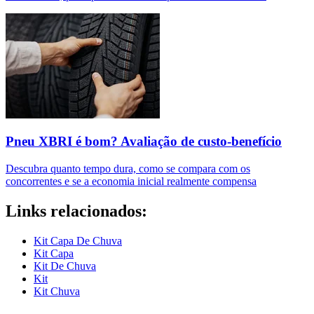
Pneu XBRI é bom? Avaliação de custo-benefício
Descubra quanto tempo dura, como se compara com os
concorrentes e se a economia inicial realmente compensa
Links relacionados:
Kit Capa De Chuva
Kit Capa
Kit De Chuva
Kit
Kit Chuva