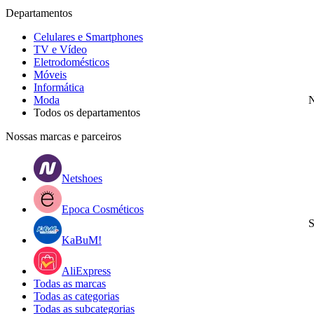
Departamentos
Celulares e Smartphones
TV e Vídeo
Eletrodomésticos
Móveis
Informática
Moda
N
Todos os departamentos
Nossas marcas e parceiros
Netshoes
Epoca Cosméticos
S
KaBuM!
AliExpress
Todas as marcas
Todas as categorias
Todas as subcategorias