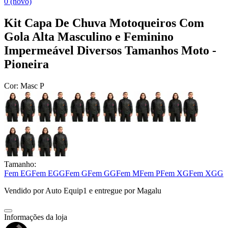
0 (novo)
Kit Capa De Chuva Motoqueiros Com
Gola Alta Masculino e Feminino
Impermeável Diversos Tamanhos Moto -
Pioneira
Cor:
Masc P
Tamanho:
Fem EG
Fem EGG
Fem G
Fem GG
Fem M
Fem P
Fem XG
Fem XGG
Vendido por
Auto Equip1
e entregue por
Magalu
Informações da loja