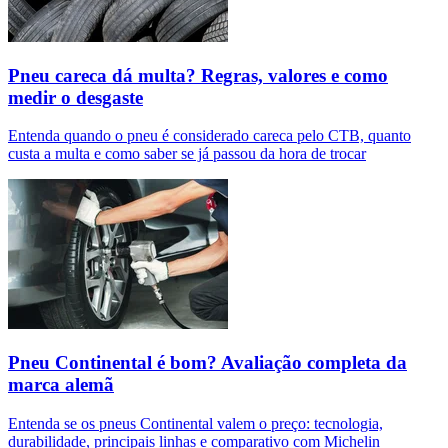
Pneu careca dá multa? Regras, valores e como
medir o desgaste
Entenda quando o pneu é considerado careca pelo CTB, quanto
custa a multa e como saber se já passou da hora de trocar
Pneu Continental é bom? Avaliação completa da
marca alemã
Entenda se os pneus Continental valem o preço: tecnologia,
durabilidade, principais linhas e comparativo com Michelin