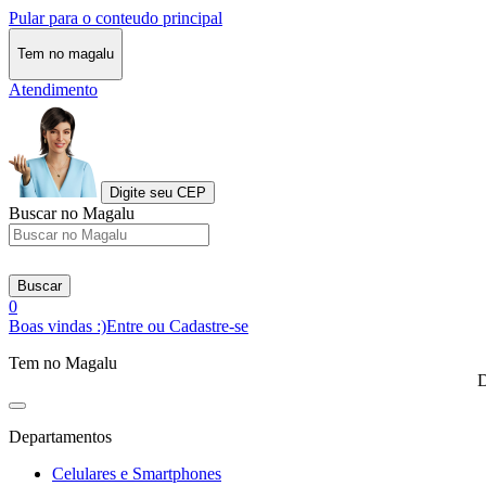
Pular para o conteudo principal
Tem no magalu
Atendimento
Digite seu CEP
Buscar no Magalu
Buscar
0
Boas vindas :)
Entre ou Cadastre-se
Tem no Magalu
D
Departamentos
Celulares e Smartphones