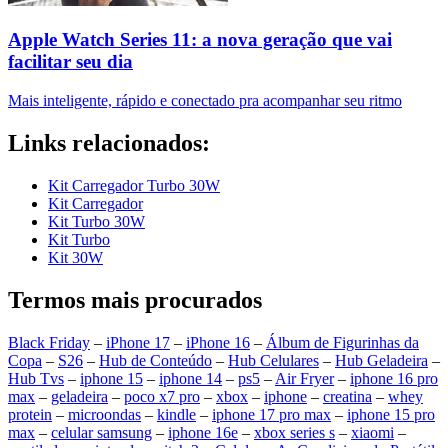
Apple Watch Series 11: a nova geração que vai
facilitar seu dia
Mais inteligente, rápido e conectado pra acompanhar seu ritmo
Links relacionados:
Kit Carregador Turbo 30W
Kit Carregador
Kit Turbo 30W
Kit Turbo
Kit 30W
Termos mais procurados
Black Friday
–
iPhone 17
–
iPhone 16
–
Álbum de Figurinhas da
Copa
–
S26
–
Hub de Conteúdo
–
Hub Celulares
–
Hub Geladeira
–
Hub Tvs
–
iphone 15
–
iphone 14
–
ps5
–
Air Fryer
–
iphone 16 pro
max
–
geladeira
–
poco x7 pro
–
xbox
–
iphone
–
creatina
–
whey
protein
–
microondas
–
kindle
–
iphone 17 pro max
–
iphone 15 pro
max
–
celular samsung
–
iphone 16e
–
xbox series s
–
xiaomi
–