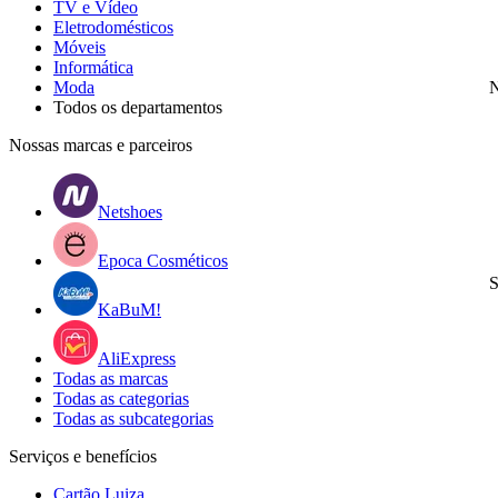
TV e Vídeo
Eletrodomésticos
Móveis
Informática
Moda
N
Todos os departamentos
Nossas marcas e parceiros
Netshoes
Epoca Cosméticos
S
KaBuM!
AliExpress
Todas as marcas
Todas as categorias
Todas as subcategorias
Serviços e benefícios
Cartão Luiza