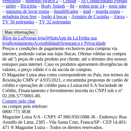
ventilador
–
nintendo switch 2
–
Celular
–
Ar Condicionado Portátil
–
tablet
–
Bicicleta
–
Body Splash
–
jbl
–
redmi note 14
–
tenis nike
–
maquina de lavar roupa
–
liquidificador
–
ipad
–
guarda roupa
–
geladeira frost free
–
fogão 4 bocas
–
Armário de Cozinha
–
Alexa
–
TV 50 polegadas
–
TV 32 polegadas
Mais informações
Blog da Lu
Nossas lojas
WhatsApp da Lu
Tenha sua
loja
Regulamento
Acessibilidade
Segurança e Privacidade
Preços e condições de pagamento exclusivos para compras via
internet, podendo variar nas lojas físicas. Ofertas válidas na compra
de até 5 peças de cada produto por cliente, até o término dos nossos
estoques para internet. Caso os produtos apresentem divergências de
valores, o preço válido é o da sacola de compras.
O Magazine Luiza atua como correspondente no País, nos termos da
Resolução CMN nº 4.935/2021, e encaminha propostas de cartão de
crédito e operações de crédito para a Luizacred S.A Sociedade de
Crédito, Financiamento e Investimento inscrita no CNPJ sob o nº
02.206.577/0001-80.
Compre pelo chat
ou compre pelo telefone:
0800 773 3838
Magazine Luiza S/A - CNPJ: 47.960.950/1088-36 - Endereço: Rua
Arnulfo de Lima, 2385 - Vila Santa Cruz, Franca/SP - CEP 14.403-
471 ® Magazine Luiza – Todos os direitos reservados.