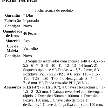
Ficha tecnica do produto
Garantia
7 DIas
Fabricção
Importado
Condição
Novo
Quantidade
46 Peças
de Itens
Material
Aço
Cor da
Vermelho
Maleta
Condição
Novo
13 Soquetes sextavados com encaixe 1/4# 4 - 4,5 - 5 -
5,5 - 6 - 7 - 8 - 9 - 10 - 11 - 12 - 13 - 14 (mm), 21
Soquetes tipo bits: # 3 Fendas: 4 - 5,5 - 7 mm, # 3
Pozidrive: PZ1 - PZ2 - PZ3, # 6 Torx: T10 - T15 -
T20 - T25 - T30 - T40, # 6 Hexagonais: 3 - 4 - 5 - 6 -
7 - 8 mm, # 3 Fenda cruzada: PH1(3/16”) -
Acessórios
PH2(1/4”) - PH3(5/16”), 4 Chaves Hexagonais L” 1 -
1,5 - 2 - 2,5 mm, 1 Catraca reversível com desengate
rápido, 2 Extensões 50mm e 100mm, 1 Extensão
flexível 150 mm, 1 Chave cabo de força T”
deslizante, 1 Chave de força fixa com cabo 150 mm,