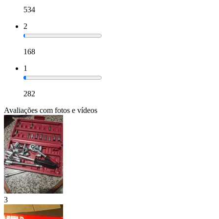
534
2
168
1
282
Avaliações com fotos e vídeos
3