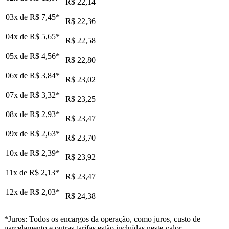
R$ 22,14
03x de
R$ 7,45
*
R$ 22,36
04x de
R$ 5,65
*
R$ 22,58
05x de
R$ 4,56
*
R$ 22,80
06x de
R$ 3,84
*
R$ 23,02
07x de
R$ 3,32
*
R$ 23,25
08x de
R$ 2,93
*
R$ 23,47
09x de
R$ 2,63
*
R$ 23,70
10x de
R$ 2,39
*
R$ 23,92
11x de
R$ 2,13
*
R$ 23,47
12x de
R$ 2,03
*
R$ 24,38
*Juros: Todos os encargos da operação, como juros, custo de
parcelamento e outras tarifas estão incluídas neste valor.