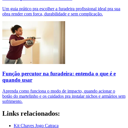
Um guia prático pra escolher a furadeira profissional ideal pra sua
obra render com força, durabilidade e sem complicação.
Função percutor na furadeira: entenda o que é e
quando usar
Aprenda como funciona o modo de impacto, quando acionar o
botão do martelinho e os cuidados pra instalar nichos e armários sem
sofrimento.
Links relacionados:
Kit Chaves Jogo Catraca