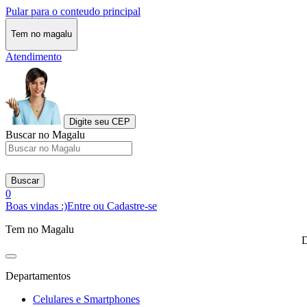
Pular para o conteudo principal
Tem no magalu
Atendimento
Digite seu CEP
Buscar no Magalu
Buscar
0
Boas vindas :)
Entre ou Cadastre-se
Tem no Magalu
D
Departamentos
Celulares e Smartphones