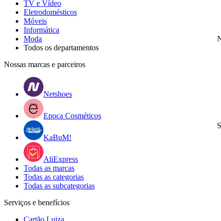
TV e Vídeo
Eletrodomésticos
Móveis
Informática
Moda
N
Todos os departamentos
Nossas marcas e parceiros
Netshoes
Epoca Cosméticos
S
KaBuM!
AliExpress
Todas as marcas
Todas as categorias
Todas as subcategorias
Serviços e benefícios
Cartão Luiza