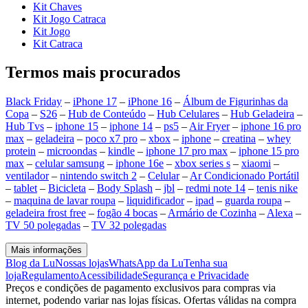
Kit Chaves
Kit Jogo Catraca
Kit Jogo
Kit Catraca
Termos mais procurados
Black Friday
–
iPhone 17
–
iPhone 16
–
Álbum de Figurinhas da
Copa
–
S26
–
Hub de Conteúdo
–
Hub Celulares
–
Hub Geladeira
–
Hub Tvs
–
iphone 15
–
iphone 14
–
ps5
–
Air Fryer
–
iphone 16 pro
max
–
geladeira
–
poco x7 pro
–
xbox
–
iphone
–
creatina
–
whey
protein
–
microondas
–
kindle
–
iphone 17 pro max
–
iphone 15 pro
max
–
celular samsung
–
iphone 16e
–
xbox series s
–
xiaomi
–
ventilador
–
nintendo switch 2
–
Celular
–
Ar Condicionado Portátil
–
tablet
–
Bicicleta
–
Body Splash
–
jbl
–
redmi note 14
–
tenis nike
–
maquina de lavar roupa
–
liquidificador
–
ipad
–
guarda roupa
–
geladeira frost free
–
fogão 4 bocas
–
Armário de Cozinha
–
Alexa
–
TV 50 polegadas
–
TV 32 polegadas
Mais informações
Blog da Lu
Nossas lojas
WhatsApp da Lu
Tenha sua
loja
Regulamento
Acessibilidade
Segurança e Privacidade
Preços e condições de pagamento exclusivos para compras via
internet, podendo variar nas lojas físicas. Ofertas válidas na compra