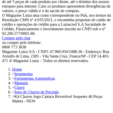
de até 5 peças de cada produto por cliente, até o término dos nossos
estoques para internet. Caso os produtos apresentem divergências de
valores, o preço válido é o da sacola de compras.
O Magazine Luiza atua como correspondente no País, nos termos da
Resolução CMN nº 4.935/2021, e encaminha propostas de cartão de
crédito e operações de crédito para a Luizacred S.A Sociedade de
Crédito, Financiamento e Investimento inscrita no CNPJ sob o nº
02.206.577/0001-80.
Compre pelo chat
ou compre pelo telefone:
0800 773 3838
Magazine Luiza S/A - CNPJ: 47.960.950/1088-36 - Endereço: Rua
Arnulfo de Lima, 2385 - Vila Santa Cruz, Franca/SP - CEP 14.403-
471 ® Magazine Luiza – Todos os direitos reservados.
Home
>
ferramentas
>
Ferramentas Automotivas
>
Manuais
>
Chave
>
Jogo de Chaves de Precisão
>
Kit Chaves Jogo Catraca Reversível Soquetes 46 Peças
Maleta - NEW