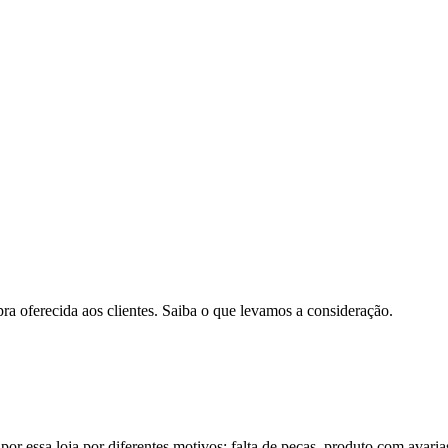
pra oferecida aos clientes. Saiba o que levamos a consideração.
por essa loja por diferentes motivos: falta de peças, produto com avaria