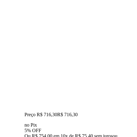
Preço R$ 716,30
R$
716
,
30
no Pix
5% OFF
Ou R$ 754,00 em 10x de R$ 75,40 sem juros
ou