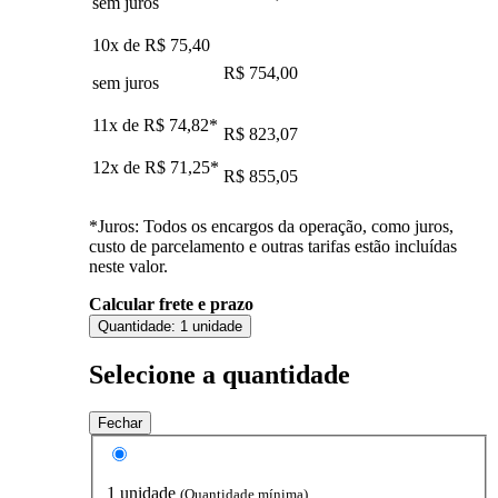
sem juros
10x de
R$ 75,40
R$ 754,00
sem juros
11x de
R$ 74,82
*
R$ 823,07
12x de
R$ 71,25
*
R$ 855,05
*Juros: Todos os encargos da operação, como juros,
custo de parcelamento e outras tarifas estão incluídas
neste valor.
Calcular frete e prazo
Quantidade:
1 unidade
Selecione a quantidade
Fechar
1 unidade
(Quantidade mínima)