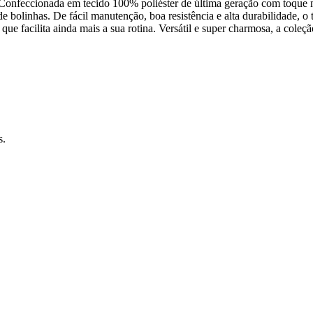
. Confeccionada em tecido 100% poliéster de última geração com toque 
e bolinhas. De fácil manutenção, boa resistência e alta durabilidade, o 
que facilita ainda mais a sua rotina. Versátil e super charmosa, a coleç
s.