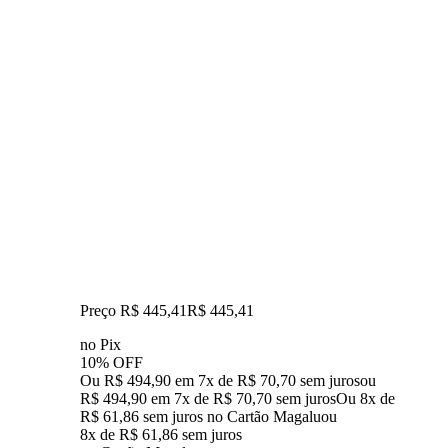
Preço R$ 445,41
R$
445
,
41
no Pix
10% OFF
Ou R$ 494,90 em 7x de R$ 70,70 sem juros
ou
R$ 494,90
em
7
x de
R$ 70,70
sem juros
Ou 8x de
R$ 61,86 sem juros no Cartão Magalu
ou
8
x de
R$ 61,86
sem juros