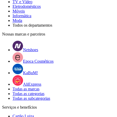
TV e Vídeo
Eletrodomésticos
Móveis
Informática
Moda
Todos os departamentos
Nossas marcas e parceiros
Netshoes
Epoca Cosméticos
KaBuM!
AliExpress
Todas as marcas
Todas as categorias
Todas as subcategorias
Serviços e benefícios
Cartão Luiza