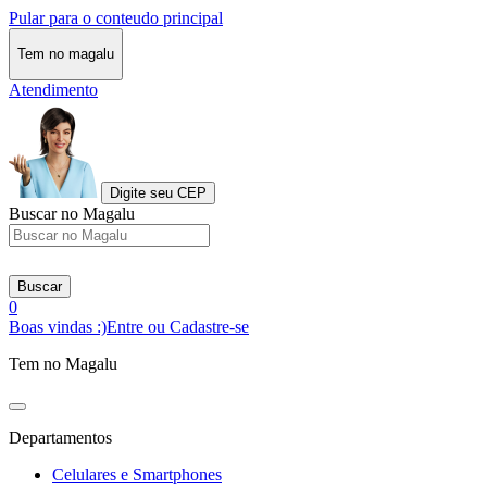
Pular para o conteudo principal
Tem no magalu
Atendimento
Digite seu CEP
Buscar no Magalu
Buscar
0
Boas vindas :)
Entre ou Cadastre-se
Tem no Magalu
Departamentos
Celulares e Smartphones