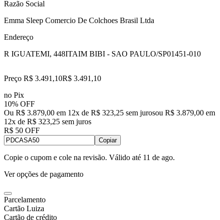
Razão Social
Emma Sleep Comercio De Colchoes Brasil Ltda
Endereço
R IGUATEMI, 448
ITAIM BIBI - SAO PAULO/SP
01451-010
Preço R$ 3.491,10
R$
3.491
,
10
no Pix
10% OFF
Ou R$ 3.879,00 em 12x de R$ 323,25 sem juros
ou
R$ 3.879,00
em
12
x de
R$ 323,25
sem juros
R$ 50 OFF
Copiar
Copie o cupom e cole na revisão. Válido até
11 de ago
.
Ver opções de pagamento
Parcelamento
Cartão Luiza
Cartão de crédito