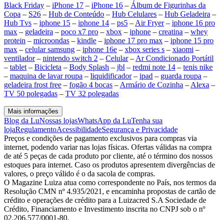
Black Friday
–
iPhone 17
–
iPhone 16
–
Álbum de Figurinhas da
Copa
–
S26
–
Hub de Conteúdo
–
Hub Celulares
–
Hub Geladeira
–
Hub Tvs
–
iphone 15
–
iphone 14
–
ps5
–
Air Fryer
–
iphone 16 pro
max
–
geladeira
–
poco x7 pro
–
xbox
–
iphone
–
creatina
–
whey
protein
–
microondas
–
kindle
–
iphone 17 pro max
–
iphone 15 pro
max
–
celular samsung
–
iphone 16e
–
xbox series s
–
xiaomi
–
ventilador
–
nintendo switch 2
–
Celular
–
Ar Condicionado Portátil
–
tablet
–
Bicicleta
–
Body Splash
–
jbl
–
redmi note 14
–
tenis nike
–
maquina de lavar roupa
–
liquidificador
–
ipad
–
guarda roupa
–
geladeira frost free
–
fogão 4 bocas
–
Armário de Cozinha
–
Alexa
–
TV 50 polegadas
–
TV 32 polegadas
Mais informações
Blog da Lu
Nossas lojas
WhatsApp da Lu
Tenha sua
loja
Regulamento
Acessibilidade
Segurança e Privacidade
Preços e condições de pagamento exclusivos para compras via
internet, podendo variar nas lojas físicas. Ofertas válidas na compra
de até 5 peças de cada produto por cliente, até o término dos nossos
estoques para internet. Caso os produtos apresentem divergências de
valores, o preço válido é o da sacola de compras.
O Magazine Luiza atua como correspondente no País, nos termos da
Resolução CMN nº 4.935/2021, e encaminha propostas de cartão de
crédito e operações de crédito para a Luizacred S.A Sociedade de
Crédito, Financiamento e Investimento inscrita no CNPJ sob o nº
02.206.577/0001-80.