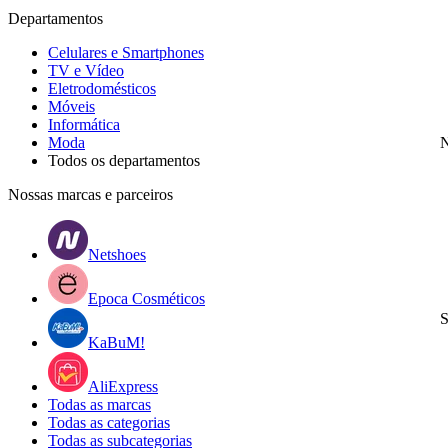
Departamentos
Celulares e Smartphones
TV e Vídeo
Eletrodomésticos
Móveis
Informática
Moda
N
Todos os departamentos
Nossas marcas e parceiros
Netshoes
Epoca Cosméticos
S
KaBuM!
AliExpress
Todas as marcas
Todas as categorias
Todas as subcategorias