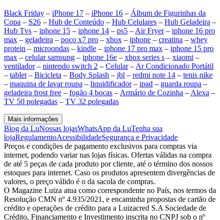
Black Friday
–
iPhone 17
–
iPhone 16
–
Álbum de Figurinhas da
Copa
–
S26
–
Hub de Conteúdo
–
Hub Celulares
–
Hub Geladeira
–
Hub Tvs
–
iphone 15
–
iphone 14
–
ps5
–
Air Fryer
–
iphone 16 pro
max
–
geladeira
–
poco x7 pro
–
xbox
–
iphone
–
creatina
–
whey
protein
–
microondas
–
kindle
–
iphone 17 pro max
–
iphone 15 pro
max
–
celular samsung
–
iphone 16e
–
xbox series s
–
xiaomi
–
ventilador
–
nintendo switch 2
–
Celular
–
Ar Condicionado Portátil
–
tablet
–
Bicicleta
–
Body Splash
–
jbl
–
redmi note 14
–
tenis nike
–
maquina de lavar roupa
–
liquidificador
–
ipad
–
guarda roupa
–
geladeira frost free
–
fogão 4 bocas
–
Armário de Cozinha
–
Alexa
–
TV 50 polegadas
–
TV 32 polegadas
Mais informações
Blog da Lu
Nossas lojas
WhatsApp da Lu
Tenha sua
loja
Regulamento
Acessibilidade
Segurança e Privacidade
Preços e condições de pagamento exclusivos para compras via
internet, podendo variar nas lojas físicas. Ofertas válidas na compra
de até 5 peças de cada produto por cliente, até o término dos nossos
estoques para internet. Caso os produtos apresentem divergências de
valores, o preço válido é o da sacola de compras.
O Magazine Luiza atua como correspondente no País, nos termos da
Resolução CMN nº 4.935/2021, e encaminha propostas de cartão de
crédito e operações de crédito para a Luizacred S.A Sociedade de
Crédito, Financiamento e Investimento inscrita no CNPJ sob o nº