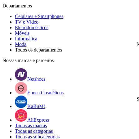
Departamentos
Celulares e Smartphones
TV e Vídeo
Eletrodomésticos
Móveis
Informática
Moda
N
Todos os departamentos
Nossas marcas e parceiros
Netshoes
Epoca Cosméticos
S
KaBuM!
AliExpress
Todas as marcas
Todas as categorias
Todas as subcategorias