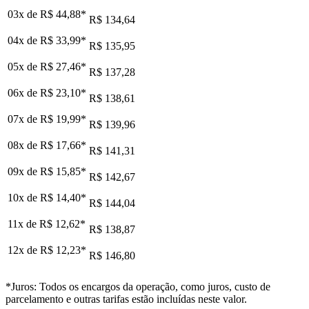
03x de
R$ 44,88
*
R$ 134,64
04x de
R$ 33,99
*
R$ 135,95
05x de
R$ 27,46
*
R$ 137,28
06x de
R$ 23,10
*
R$ 138,61
07x de
R$ 19,99
*
R$ 139,96
08x de
R$ 17,66
*
R$ 141,31
09x de
R$ 15,85
*
R$ 142,67
10x de
R$ 14,40
*
R$ 144,04
11x de
R$ 12,62
*
R$ 138,87
12x de
R$ 12,23
*
R$ 146,80
*Juros: Todos os encargos da operação, como juros, custo de
parcelamento e outras tarifas estão incluídas neste valor.