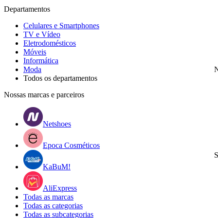
Departamentos
Celulares e Smartphones
TV e Vídeo
Eletrodomésticos
Móveis
Informática
Moda
N
Todos os departamentos
Nossas marcas e parceiros
Netshoes
Epoca Cosméticos
S
KaBuM!
AliExpress
Todas as marcas
Todas as categorias
Todas as subcategorias