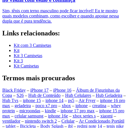
Sim, tênis com terno masculino pode ficar incrível! Eu te mostro
quais modelos combinam, como escolher e quando apostar nessa
dupla que é pura tendência.
Links relacionados:
Kit com 3 Camisetas
Kit
Kit 3 Camisetas
Kit 3
Kit Camisetas
Termos mais procurados
Black Friday
–
iPhone 17
–
iPhone 16
–
Álbum de Figurinhas da
Copa
–
S26
–
Hub de Conteúdo
–
Hub Celulares
–
Hub Geladeira
–
Hub Tvs
–
iphone 15
–
iphone 14
–
ps5
–
Air Fryer
–
iphone 16 pro
max
–
geladeira
–
poco x7 pro
–
xbox
–
iphone
–
creatina
–
whey
protein
–
microondas
–
kindle
–
iphone 17 pro max
–
iphone 15 pro
max
–
celular samsung
–
iphone 16e
–
xbox series s
–
xiaomi
–
ventilador
–
nintendo switch 2
–
Celular
–
Ar Condicionado Portátil
–
tablet
–
Bicicleta
–
Body Splash
–
jbl
–
redmi note 14
–
tenis nike