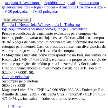
–
maquina de lavar roupa
–
liquidificador
–
ipad
–
guarda roupa
–
geladeira frost free
–
fogão 4 bocas
–
Armário de Cozinha
–
Alexa
–
TV 50 polegadas
–
TV 32 polegadas
Mais informações
Blog da Lu
Nossas lojas
WhatsApp da Lu
Tenha sua
loja
Regulamento
Acessibilidade
Segurança e Privacidade
Preços e condições de pagamento exclusivos para compras via
internet, podendo variar nas lojas físicas. Ofertas válidas na compra
de até 5 peças de cada produto por cliente, até o término dos nossos
estoques para internet. Caso os produtos apresentem divergências de
valores, o preço válido é o da sacola de compras.
O Magazine Luiza atua como correspondente no País, nos termos da
Resolução CMN nº 4.935/2021, e encaminha propostas de cartão de
crédito e operações de crédito para a Luizacred S.A Sociedade de
Crédito, Financiamento e Investimento inscrita no CNPJ sob o nº
02.206.577/0001-80.
Compre pelo chat
ou compre pelo telefone:
0800 773 3838
Magazine Luiza S/A - CNPJ: 47.960.950/1088-36 - Endereço: Rua
Arnulfo de Lima, 2385 - Vila Santa Cruz, Franca/SP - CEP 14.403-
471 ® Magazine Luiza – Todos os direitos reservados.
Home