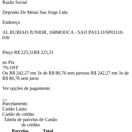
Razão Social
Deposito De Meias Sao Jorge Ltda
Endereço
AL RUBIAO JUNIOR, 168
MOOCA - SAO PAULO/SP
03110-
030
Preço R$ 225,31
R$
225
,
31
no Pix
7% OFF
Ou R$ 242,27 em 3x de R$ 80,76 sem juros
ou
R$ 242,27
em
3
x de
R$ 80,76
sem juros
Ver opções de pagamento
Parcelamento
Cartão Luiza
Cartão de crédito
Tabela de parcelas de Cartão
de crédito
Parcelas
Total