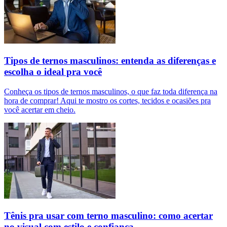
Tipos de ternos masculinos: entenda as diferenças e
escolha o ideal pra você
Conheça os tipos de ternos masculinos, o que faz toda diferença na
hora de comprar! Aqui te mostro os cortes, tecidos e ocasiões pra
você acertar em cheio.
Tênis pra usar com terno masculino: como acertar
no visual com estilo e confiança