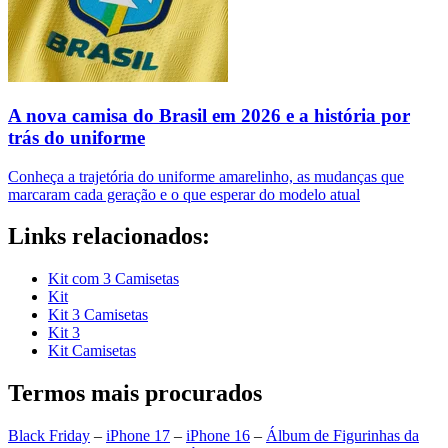
A nova camisa do Brasil em 2026 e a história por
trás do uniforme
Conheça a trajetória do uniforme amarelinho, as mudanças que
marcaram cada geração e o que esperar do modelo atual
Links relacionados:
Kit com 3 Camisetas
Kit
Kit 3 Camisetas
Kit 3
Kit Camisetas
Termos mais procurados
Black Friday
–
iPhone 17
–
iPhone 16
–
Álbum de Figurinhas da