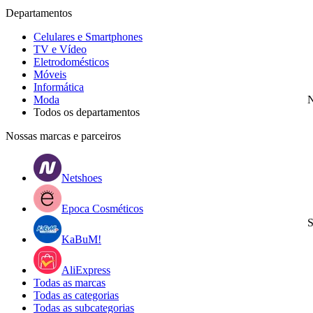
Departamentos
Celulares e Smartphones
TV e Vídeo
Eletrodomésticos
Móveis
Informática
Moda
N
Todos os departamentos
Nossas marcas e parceiros
Netshoes
Epoca Cosméticos
S
KaBuM!
AliExpress
Todas as marcas
Todas as categorias
Todas as subcategorias