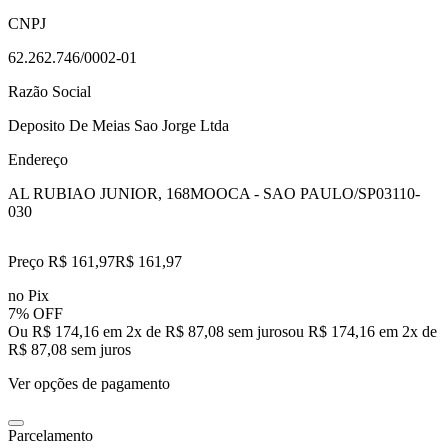
CNPJ
62.262.746/0002-01
Razão Social
Deposito De Meias Sao Jorge Ltda
Endereço
AL RUBIAO JUNIOR, 168
MOOCA - SAO PAULO/SP
03110-
030
Preço R$ 161,97
R$
161
,
97
no Pix
7% OFF
Ou R$ 174,16 em 2x de R$ 87,08 sem juros
ou
R$ 174,16
em
2
x de
R$ 87,08
sem juros
Ver opções de pagamento
Parcelamento