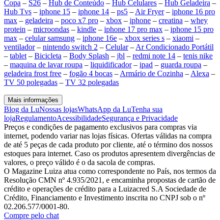
Copa
–
S26
–
Hub de Conteúdo
–
Hub Celulares
–
Hub Geladeira
–
Hub Tvs
–
iphone 15
–
iphone 14
–
ps5
–
Air Fryer
–
iphone 16 pro
max
–
geladeira
–
poco x7 pro
–
xbox
–
iphone
–
creatina
–
whey
protein
–
microondas
–
kindle
–
iphone 17 pro max
–
iphone 15 pro
max
–
celular samsung
–
iphone 16e
–
xbox series s
–
xiaomi
–
ventilador
–
nintendo switch 2
–
Celular
–
Ar Condicionado Portátil
–
tablet
–
Bicicleta
–
Body Splash
–
jbl
–
redmi note 14
–
tenis nike
–
maquina de lavar roupa
–
liquidificador
–
ipad
–
guarda roupa
–
geladeira frost free
–
fogão 4 bocas
–
Armário de Cozinha
–
Alexa
–
TV 50 polegadas
–
TV 32 polegadas
Mais informações
Blog da Lu
Nossas lojas
WhatsApp da Lu
Tenha sua
loja
Regulamento
Acessibilidade
Segurança e Privacidade
Preços e condições de pagamento exclusivos para compras via
internet, podendo variar nas lojas físicas. Ofertas válidas na compra
de até 5 peças de cada produto por cliente, até o término dos nossos
estoques para internet. Caso os produtos apresentem divergências de
valores, o preço válido é o da sacola de compras.
O Magazine Luiza atua como correspondente no País, nos termos da
Resolução CMN nº 4.935/2021, e encaminha propostas de cartão de
crédito e operações de crédito para a Luizacred S.A Sociedade de
Crédito, Financiamento e Investimento inscrita no CNPJ sob o nº
02.206.577/0001-80.
Compre pelo chat