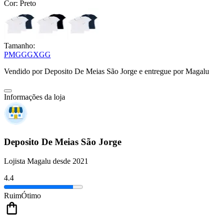
Cor:
Preto
Tamanho:
P
M
G
GG
XGG
Vendido por
Deposito De Meias São Jorge
e entregue por
Magalu
Informações da loja
Deposito De Meias São Jorge
Lojista Magalu desde 2021
4.4
Ruim
Ótimo