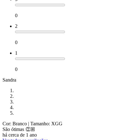
0
2
0
1
0
Sandra
Cor: Branco
| Tamanho: XGG
São ótimas 👏🏼
há cerca de 1 ano