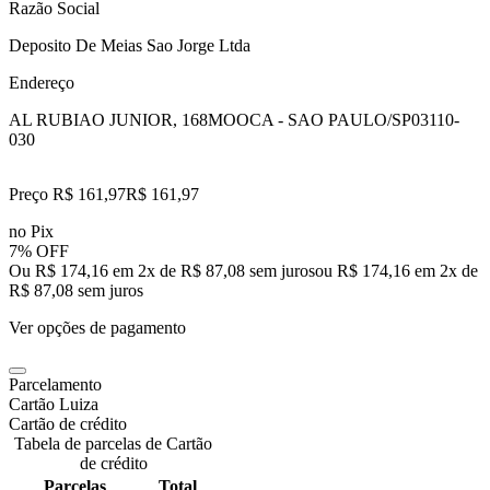
Razão Social
Deposito De Meias Sao Jorge Ltda
Endereço
AL RUBIAO JUNIOR, 168
MOOCA - SAO PAULO/SP
03110-
030
Preço R$ 161,97
R$
161
,
97
no Pix
7% OFF
Ou R$ 174,16 em 2x de R$ 87,08 sem juros
ou
R$ 174,16
em
2
x de
R$ 87,08
sem juros
Ver opções de pagamento
Parcelamento
Cartão Luiza
Cartão de crédito
Tabela de parcelas de Cartão
de crédito
Parcelas
Total