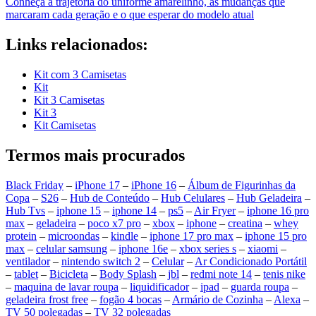
Conheça a trajetória do uniforme amarelinho, as mudanças que
marcaram cada geração e o que esperar do modelo atual
Links relacionados:
Kit com 3 Camisetas
Kit
Kit 3 Camisetas
Kit 3
Kit Camisetas
Termos mais procurados
Black Friday
–
iPhone 17
–
iPhone 16
–
Álbum de Figurinhas da
Copa
–
S26
–
Hub de Conteúdo
–
Hub Celulares
–
Hub Geladeira
–
Hub Tvs
–
iphone 15
–
iphone 14
–
ps5
–
Air Fryer
–
iphone 16 pro
max
–
geladeira
–
poco x7 pro
–
xbox
–
iphone
–
creatina
–
whey
protein
–
microondas
–
kindle
–
iphone 17 pro max
–
iphone 15 pro
max
–
celular samsung
–
iphone 16e
–
xbox series s
–
xiaomi
–
ventilador
–
nintendo switch 2
–
Celular
–
Ar Condicionado Portátil
–
tablet
–
Bicicleta
–
Body Splash
–
jbl
–
redmi note 14
–
tenis nike
–
maquina de lavar roupa
–
liquidificador
–
ipad
–
guarda roupa
–
geladeira frost free
–
fogão 4 bocas
–
Armário de Cozinha
–
Alexa
–
TV 50 polegadas
–
TV 32 polegadas