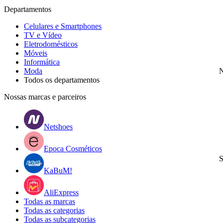
Departamentos
Celulares e Smartphones
TV e Vídeo
Eletrodomésticos
Móveis
Informática
Moda
N
Todos os departamentos
Nossas marcas e parceiros
Netshoes
Epoca Cosméticos
S
KaBuM!
AliExpress
Todas as marcas
Todas as categorias
Todas as subcategorias