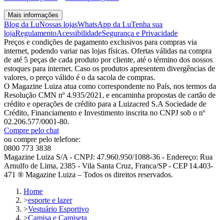
Mais informações
Blog da Lu
Nossas lojas
WhatsApp da Lu
Tenha sua
loja
Regulamento
Acessibilidade
Segurança e Privacidade
Preços e condições de pagamento exclusivos para compras via
internet, podendo variar nas lojas físicas. Ofertas válidas na compra
de até 5 peças de cada produto por cliente, até o término dos nossos
estoques para internet. Caso os produtos apresentem divergências de
valores, o preço válido é o da sacola de compras.
O Magazine Luiza atua como correspondente no País, nos termos da
Resolução CMN nº 4.935/2021, e encaminha propostas de cartão de
crédito e operações de crédito para a Luizacred S.A Sociedade de
Crédito, Financiamento e Investimento inscrita no CNPJ sob o nº
02.206.577/0001-80.
Compre pelo chat
ou compre pelo telefone:
0800 773 3838
Magazine Luiza S/A - CNPJ: 47.960.950/1088-36 - Endereço: Rua
Arnulfo de Lima, 2385 - Vila Santa Cruz, Franca/SP - CEP 14.403-
471 ® Magazine Luiza – Todos os direitos reservados.
Home
>
esporte e lazer
>
Vestuário Esportivo
>
Camisa e Camiseta