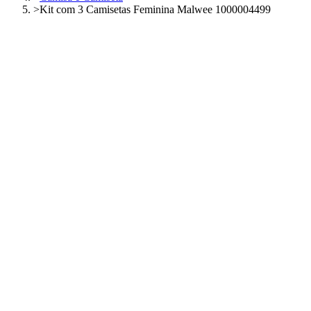
>
Kit com 3 Camisetas Feminina Malwee 1000004499