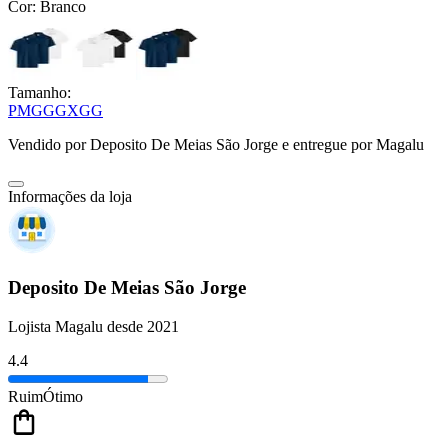
Cor:
Branco
Tamanho:
P
M
G
GG
XGG
Vendido por
Deposito De Meias São Jorge
e entregue por
Magalu
Informações da loja
Deposito De Meias São Jorge
Lojista Magalu desde 2021
4.4
Ruim
Ótimo