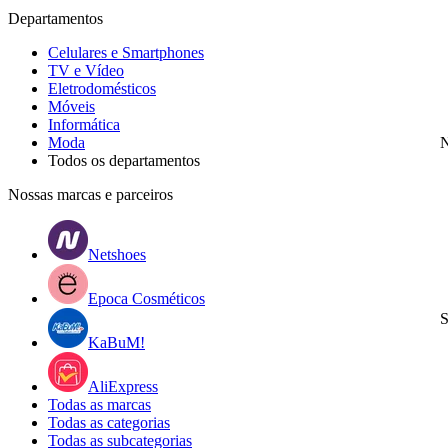
Departamentos
Celulares e Smartphones
TV e Vídeo
Eletrodomésticos
Móveis
Informática
Moda
N
Todos os departamentos
Nossas marcas e parceiros
Netshoes
Epoca Cosméticos
S
KaBuM!
AliExpress
Todas as marcas
Todas as categorias
Todas as subcategorias