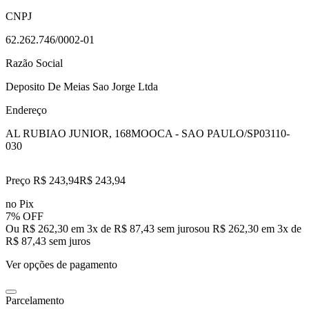
CNPJ
62.262.746/0002-01
Razão Social
Deposito De Meias Sao Jorge Ltda
Endereço
AL RUBIAO JUNIOR, 168
MOOCA - SAO PAULO/SP
03110-
030
Preço R$ 243,94
R$
243
,
94
no Pix
7% OFF
Ou R$ 262,30 em 3x de R$ 87,43 sem juros
ou
R$ 262,30
em
3
x de
R$ 87,43
sem juros
Ver opções de pagamento
Parcelamento