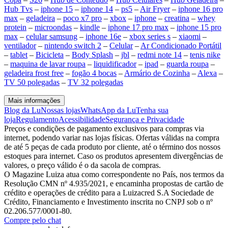
Hub Tvs
–
iphone 15
–
iphone 14
–
ps5
–
Air Fryer
–
iphone 16 pro
max
–
geladeira
–
poco x7 pro
–
xbox
–
iphone
–
creatina
–
whey
protein
–
microondas
–
kindle
–
iphone 17 pro max
–
iphone 15 pro
max
–
celular samsung
–
iphone 16e
–
xbox series s
–
xiaomi
–
ventilador
–
nintendo switch 2
–
Celular
–
Ar Condicionado Portátil
–
tablet
–
Bicicleta
–
Body Splash
–
jbl
–
redmi note 14
–
tenis nike
–
maquina de lavar roupa
–
liquidificador
–
ipad
–
guarda roupa
–
geladeira frost free
–
fogão 4 bocas
–
Armário de Cozinha
–
Alexa
–
TV 50 polegadas
–
TV 32 polegadas
Mais informações
Blog da Lu
Nossas lojas
WhatsApp da Lu
Tenha sua
loja
Regulamento
Acessibilidade
Segurança e Privacidade
Preços e condições de pagamento exclusivos para compras via
internet, podendo variar nas lojas físicas. Ofertas válidas na compra
de até 5 peças de cada produto por cliente, até o término dos nossos
estoques para internet. Caso os produtos apresentem divergências de
valores, o preço válido é o da sacola de compras.
O Magazine Luiza atua como correspondente no País, nos termos da
Resolução CMN nº 4.935/2021, e encaminha propostas de cartão de
crédito e operações de crédito para a Luizacred S.A Sociedade de
Crédito, Financiamento e Investimento inscrita no CNPJ sob o nº
02.206.577/0001-80.
Compre pelo chat