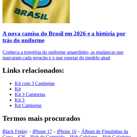
A nova camisa do Brasil em 2026 e a história por
trás do uniforme
Conheça a trajetória do uniforme amarelinho, as mudanças que
marcaram cada geração e o que esperar do modelo atual
Links relacionados:
Kit com 3 Camisetas
Kit
Kit 3 Camisetas
Kit 3
Kit Camisetas
Termos mais procurados
Black Friday
–
iPhone 17
–
iPhone 16
–
Álbum de Figurinhas da
Copa
–
S26
–
Hub de Conteúdo
–
Hub Celulares
–
Hub Geladeira
–