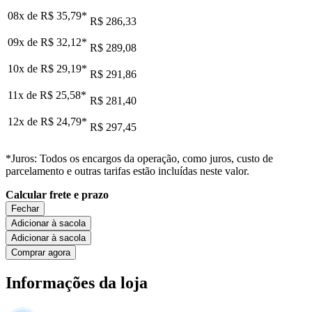
08x de
R$ 35,79
*
R$ 286,33
09x de
R$ 32,12
*
R$ 289,08
10x de
R$ 29,19
*
R$ 291,86
11x de
R$ 25,58
*
R$ 281,40
12x de
R$ 24,79
*
R$ 297,45
*Juros: Todos os encargos da operação, como juros, custo de
parcelamento e outras tarifas estão incluídas neste valor.
Calcular frete e prazo
Fechar
Adicionar à sacola
Adicionar à sacola
Comprar agora
Informações da loja