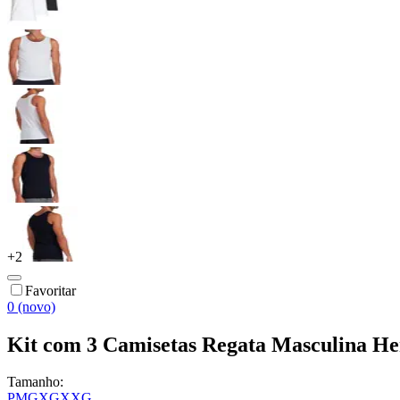
+
2
Favoritar
0 (novo)
Kit com 3 Camisetas Regata Masculina He
Tamanho:
P
M
G
XG
XXG