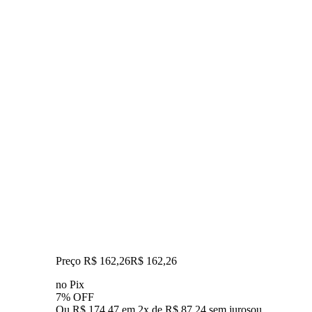
Preço R$ 162,26
R$
162
,
26
no Pix
7% OFF
Ou R$ 174,47 em 2x de R$ 87,24 sem juros
ou