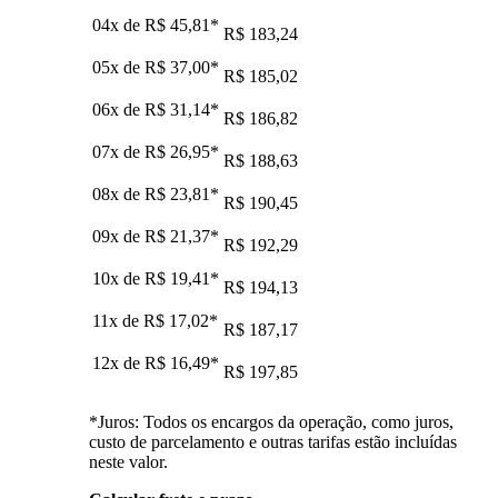
04x de
R$ 45,81
*
R$ 183,24
05x de
R$ 37,00
*
R$ 185,02
06x de
R$ 31,14
*
R$ 186,82
07x de
R$ 26,95
*
R$ 188,63
08x de
R$ 23,81
*
R$ 190,45
09x de
R$ 21,37
*
R$ 192,29
10x de
R$ 19,41
*
R$ 194,13
11x de
R$ 17,02
*
R$ 187,17
12x de
R$ 16,49
*
R$ 197,85
*Juros: Todos os encargos da operação, como juros,
custo de parcelamento e outras tarifas estão incluídas
neste valor.