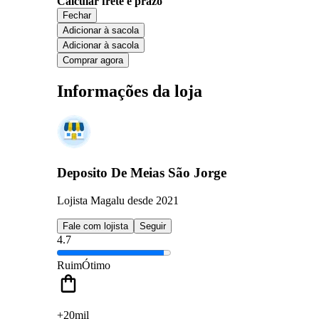
Calcular frete e prazo
Fechar
Adicionar à sacola
Adicionar à sacola
Comprar agora
Informações da loja
Deposito De Meias São Jorge
Lojista Magalu desde 2021
Fale com lojista
Seguir
4.7
Ruim
Ótimo
+20mil